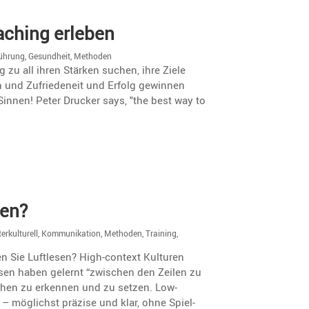
aching erleben
ührung
,
Gesundheit
,
Methoden
 zu all ihren Stärken suchen, ihre Ziele
n und Zufriedeneit und Erfolg gewinnen
Sinnen! Peter Drucker says, "the best way to
sen?
terkulturell
,
Kommunikation
,
Methoden
,
Training
,
nnen Sie Luftlesen? High-context Kulturen
sen haben gelernt “zwischen den Zeilen zu
ichen zu erkennen und zu setzen. Low-
 – möglichst präzise und klar, ohne Spiel­