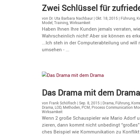
Zwei Schlüssel für zufrie­
von
Dr. Uta Barbara Nachbaur
|
Okt. 18, 2015
|
Führung
,
K
Model
,
Training
,
Wirksamkeit
Haben Ihnen Ihre Kunden jemals verraten, wi
Wahrscheinlich nicht! Aber sie können es erke
...Ich steh in der Computerabteilung und wil
umsehen - ...
Das Drama mit dem Dram
von
Frank Schöfisch
|
Sep. 8, 2015
|
Drama
,
Führung
,
Komm
Drama
,
LOD
,
Methoden
,
PCM
,
Process Communication Mo
Wirksamkeit
Wenn 2 große Schau­spieler wie Mario Adorf u
zieren, dann kommt nicht unbedingt “großes” 
ches Beispiel wie Kommu­ni­ka­tion zu Konfli