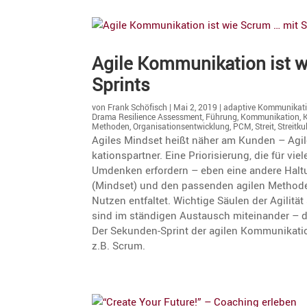
Agile Kommu­ni­ka­tion ist
Sprints
von
Frank Schöfisch
|
Mai 2, 2019
|
adaptive Kommunikat
Drama Resilience Assessment
,
Führung
,
Kommunikation
,
K
Methoden
,
Organisationsentwicklung
,
PCM
,
Streit
,
Streitku
Agiles Mindset heißt näher am Kunden – Agil
ka­ti­ons­partner. Eine Priori­sie­rung, die für 
Umdenken erfor­dern – eben eine andere Haltu
(Mindset) und den passenden agilen Methode
Nutzen entfaltet. Wichtige Säulen der Agilität
sind im ständigen Austausch mitein­ander – da
Der Sekunden-Sprint der agilen Kommu­ni­ka­ti
z.B. Scrum.