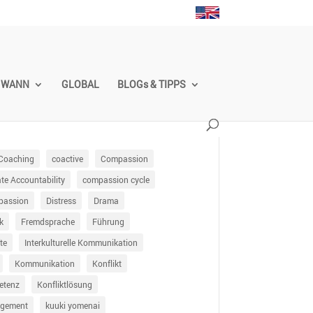
WANN
GLOBAL
BLOGs & TIPPS
Coaching
coactive
Compassion
e Accountability
compassion cycle
passion
Distress
Drama
k
Fremdsprache
Führung
te
Interkulturelle Kommunikation
Kommunikation
Konflikt
etenz
Konfliktlösung
agement
kuuki yomenai