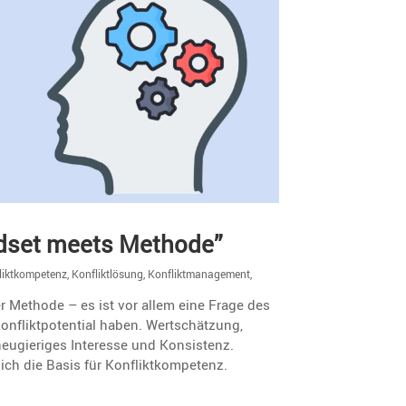
indset meets Methode”
liktkompetenz
,
Konfliktlösung
,
Konfliktmanagement
,
der Methode – es ist vor allem eine Frage des
nflikt­po­ten­tial haben. Wertschät­zung,
eugie­riges Inter­esse und Konsis­tenz.
ich die Basis für Konfliktkompetenz.