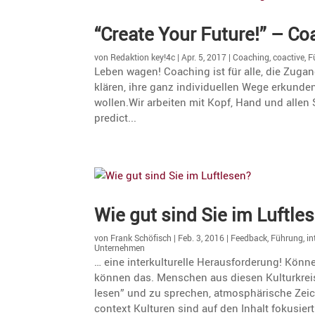
“Create Your Future!” – Co
von
Redaktion key!4c
|
Apr. 5, 2017
|
Coaching
,
coactive
,
F
Leben wagen! Coaching ist für alle, die Zugang
klären, ihre ganz individuellen Wege erkunde
wollen.Wir arbeiten mit Kopf, Hand und allen 
predict...
Wie gut sind Sie im Luftle
von
Frank Schöfisch
|
Feb. 3, 2016
|
Feedback
,
Führung
,
in
Unternehmen
… eine inter­kul­tu­relle Heraus­for­de­rung! Kö
können das. Menschen aus diesen Kultur­krei
lesen” und zu sprechen, atmosphä­ri­sche Ze
context Kulturen sind auf den Inhalt fokusiert