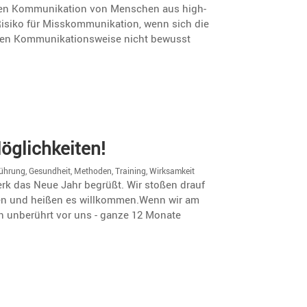
u­rellen Kommu­ni­ka­tion von Menschen aus high-
siko für Misskom­mu­ni­ka­tion, wenn sich die
­chen Kommu­ni­ka­ti­ons­weise nicht bewusst
öglichkeiten!
ührung
,
Gesundheit
,
Methoden
,
Training
,
Wirksamkeit
erk das Neue Jahr begrüßt. Wir stoßen drauf
en und heißen es willkommen.Wenn wir am
ch unberührt vor uns - ganze 12 Monate