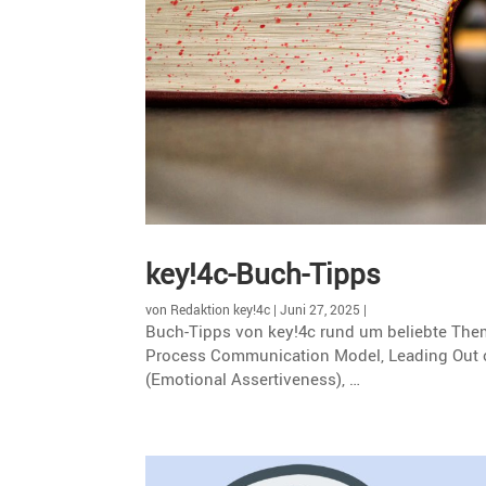
key!4c-Buch-Tipps
von
Redaktion key!4c
|
Juni 27, 2025
|
Buch-Tipps von key!4c rund um beliebte Them
Process Commu­ni­ca­tion Model, Leading Out o
(Emotional Assertiveness), …