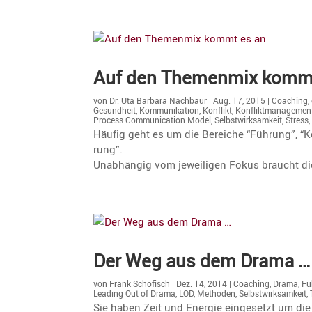
Auf den Themenmix kommt
von
Dr. Uta Barbara Nachbaur
|
Aug. 17, 2015
|
Coaching
,
Gesundheit
,
Kommunikation
,
Konflikt
,
Konfliktmanagemen
Process Communication Model
,
Selbstwirksamkeit
,
Stress
Häufig geht es um die Bereiche “Führung”, “Ko
rung”.
Unabhängig vom jewei­ligen Fokus braucht di
Der Weg aus dem Drama …
von
Frank Schöfisch
|
Dez. 14, 2014
|
Coaching
,
Drama
,
Fü
Leading Out of Drama
,
LOD
,
Methoden
,
Selbstwirksamkeit
,
Sie haben Zeit und Energie eingesetzt um die