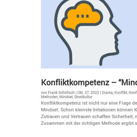
Konflikt­kom­pe­tenz – “M
von
Frank Schöfisch
|
Okt. 27, 2022
|
Drama
,
Konflikt
,
Konf
Methoden
,
Mindset
,
Streitkultur
Konflikt­kom­pe­tenz ist nicht nur eine Frage 
Mindset. Schon kleinste Irrita­tionen können Ko
Zutrauen und Vertrauen schaffen Sicher­heit, n
Zusammen mit der richtigen Methode ergibt s