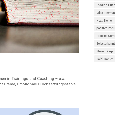
Leading Out 
Misskommuni
Next Element
positive intel
Process Com
Selbsterkennt
Steven Karp
Taibi Kahler
en in Trainings und Coaching – u.a.
f Drama, Emotio­nale Durch­set­zungs­stärke