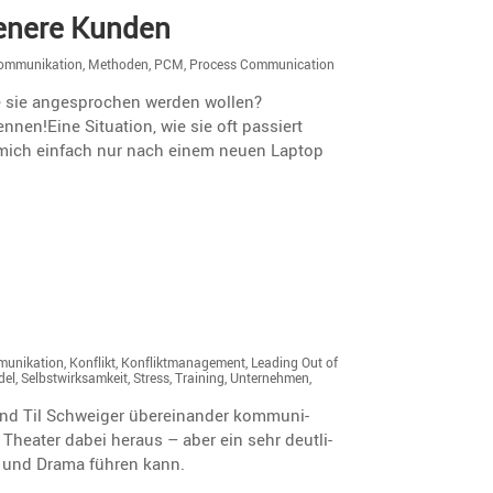
de­nere Kunden
ommunikation
,
Methoden
,
PCM
,
Process Communication
e sie angesprochen werden wollen?
nnen!Eine Situation, wie sie oft passiert
l mich einfach nur nach einem neuen Laptop
a
unikation
,
Konflikt
,
Konfliktmanagement
,
Leading Out of
del
,
Selbstwirksamkeit
,
Stress
,
Training
,
Unternehmen
,
nd Til Schweiger überein­ander kommu­ni­
Theater dabei heraus – aber ein sehr deutli­
kt und Drama führen kann.