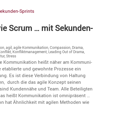
 wie Scrum … mit Sekunden-
ion
,
agil
,
agile Kommunikation
,
Compassion
,
Drama
,
onflikt
,
Konfliktmanagement
,
Leading Out of Drama
,
ltur
,
Stress
e Kommu­ni­ka­tion heißt näher am Kommu­ni­
viele etablierte und gewohnte Prozesse ein
ng. Es ist diese Verbin­dung von Haltung
n, durch die das agile Konzept seinen
 sind Kunden­nähe und Team. Alle Betei­ligten
s heißt Kommu­ni­ka­tion ist omniprä­sent …
on hat Ähnlich­keit mit agilen Methoden wie