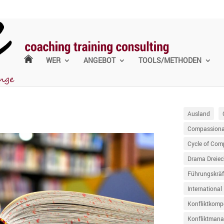
WER
ANGEBOT
TOOLS/METHODEN
Ausland
Compassionat
Cycle of Com
Drama Dreiec
Führungskräf
International
Konfliktkomp
Konfliktman