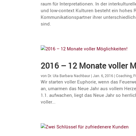
raum für Inter­pre­ta­tionen. In der inter­kul­t
und low-context Kulturen besteht ein hohes Ri
Kommu­ni­ka­ti­ons­partner ihrer unter­schied­li
sind.
2016 – 12 Monate voller M
von
Dr. Uta Barbara Nachbaur
|
Jan. 6, 2016
|
Coaching
,
F
Wir starten voller Euphorie, wenn das Feuerw
an, umarmen das Neue Jahr aus vollem Herz
1.1. aufwachen, liegt das Neue Jahr so herrli
voller...