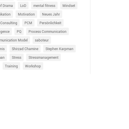
of Drama
LoD
mental fitness
Mindset
kation
Motivation
Neues Jahr
 Consulting
PCM
Persönlichkeit
ligence
PQ
Process Communication
munication Model
saboteur
nis
Shirzad Chamine
Stephen Karpman
man
Stress
Stressmanagement
Training
Workshop