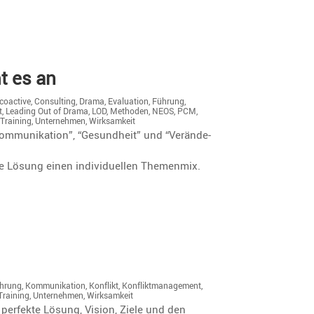
 es an
coactive
,
Consulting
,
Drama
,
Evaluation
,
Führung
,
t
,
Leading Out of Drama
,
LOD
,
Methoden
,
NEOS
,
PCM
,
,
Training
,
Unternehmen
,
Wirksamkeit
mmu­ni­ka­tion”, “Gesund­heit” und “Verän­de­
e Lösung einen indivi­du­ellen Themenmix.
hrung
,
Kommunikation
,
Konflikt
,
Konfliktmanagement
,
Training
,
Unternehmen
,
Wirksamkeit
 perfekte Lösung, Vision, Ziele und den