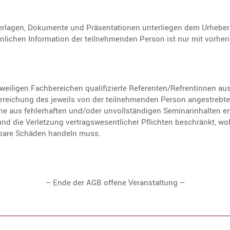
er­lagen, Dokumente und Präsen­ta­tionen unter­liegen dem Urheber­s
li­chen Infor­ma­tion der teilneh­menden Person ist nur mit vorhe­ri
wei­ligen Fachbe­rei­chen quali­fi­zierte Referenten/Refrentinnen aus.
ie Errei­chung des jeweils von der teilneh­menden Person angestreb
e aus fehler­haften und/oder unvoll­stän­digen Seminar­in­halten e
und die Verlet­zung vertrags­we­sent­li­cher Pflichten beschränkt, w
seh­bare Schäden handeln muss.
– Ende der AGB offene Veranstaltung –