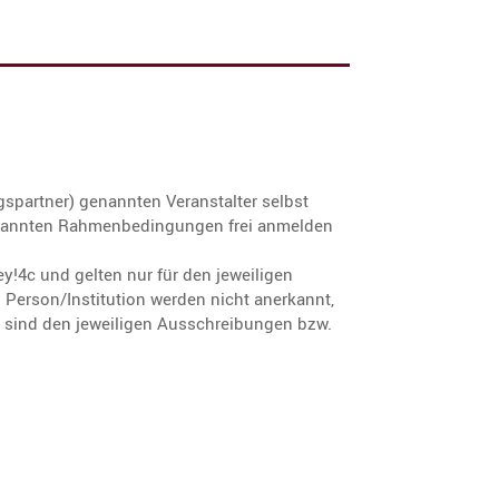
gs­partner) genannten Veran­stalter selbst
annten Rahmen­be­din­gungen frei anmelden
ey!4c und gelten nur für den jewei­ligen
n Person/Institution werden nicht anerkannt,
n sind den jewei­ligen Ausschrei­bungen bzw.