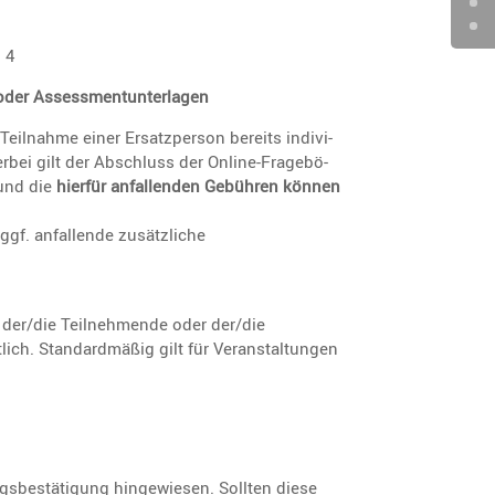
 4
fil oder Assessmentunterlagen
Teilnahme einer Ersatz­person bereits indivi­
hierbei gilt der Abschluss der Online-Frage­bö­
nd die
hierfür anfal­lenden Gebühren können
f. anfal­lende zusätz­liche
 der/die Teilneh­mende oder der/die
lich. Standard­mäßig gilt für Veran­stal­tungen
be­stä­ti­gung hinge­wiesen. Sollten diese