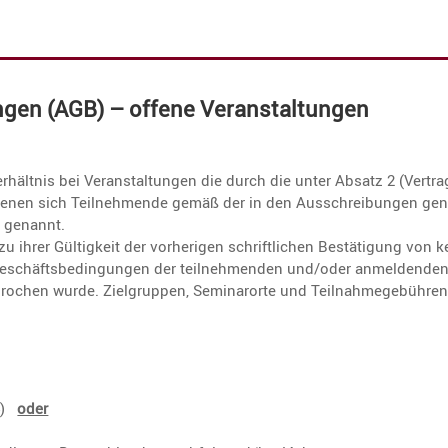
ungen (AGB) – offene Veranstaltungen
­hältnis bei Veran­stal­tungen die durch die unter Absatz 2 (Vertra
denen sich Teilneh­mende gemäß der in den Ausschrei­bungen gen
’ genannt.
hrer Gültig­keit der vorhe­rigen schrift­li­chen Bestä­ti­gung von k
 Geschäfts­be­din­gungen der teilneh­menden und/oder anmel­dende
ro­chen wurde. Zielgruppen, Seminar­orte und Teilnah­me­ge­bühre
14)
oder