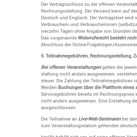
Der Vertrags­schluss zu der offenen Veran­stal­
Rechnungs­stel­lung. Der Versand kann auf de
Deutsch und Englisch. Der Vertrags­text wird v
Verbrau­chern und Verbrau­che­rinnen (selbst­za
vierzehn Tagen ohne Angabe von Gründen de
Das vorge­nannte
Wider­rufs­recht besteht nich
Abschluss der Online-Frage­bö­gen/­As­sess­men
5. Teilnah­me­ge­bühren, Rechnungs­stel­lung, 
Bei offenen Veran­stal­tungen
gelten die jeweil
stal­tung nicht anders ausge­wiesen, verstehe
steuer. Die Zahlung der Teilnah­me­ge­bühren 
Werden
Buchungen über die Platt­form eines 
Service­ge­bühren bereits im Rechnungs­preis 
nicht anders ausge­wiesen. Eine Erstat­tung der
ausgeschlossen.
Die Teilnahme an
Live-Web-Seminaren
bei den
zum Veran­stal­tungs­datum geltenden deutsche
key!4c behält sich vor, auf seine offenen Vera