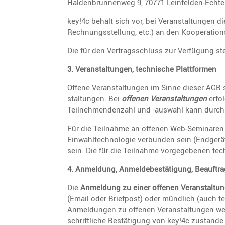
Halden­brun­nenweg 9, 70771 Leinfelden-Echter
key!4c behält sich vor, bei Veran­stal­tungen d
Rechnungs­stel­lung, etc.) an den Koope­ra­ti­
Die für den Vertrags­schluss zur Verfü­gung 
3. Veran­stal­tungen, techni­sche Plattformen
Offene Veran­stal­tungen im Sinne dieser AGB
stal­tungen. Bei
offenen Veran­stal­tungen
erfo
Teilneh­men­den­zahl und ‑auswahl kann durch 
Für die Teilnahme an offenen Web-Seminaren wi
Einwahl­tech­no­logie verbunden sein (Endgerät
sein. Die für die Teilnahme vorge­ge­benen te
4. Anmel­dung, Anmel­de­be­stä­ti­gung, Beauf­tr
Die
Anmel­dung zu einer offenen Veran­stal­tu
(Email oder Brief­post) oder mündlich (auch tel
Anmel­dungen zu offenen Veran­stal­tungen wer
schrift­liche Bestä­ti­gung von key!4c zustan