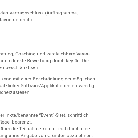
den Vertrags­schluss (Auftrag­nahme,
 davon unberührt.
ratung, Coaching und vergleich­bare Veran­
 durch direkte Bewer­bung durch key!4c. Die
gen beschränkt sein.
s kann mit einer Beschrän­kung der mögli­chen
usätz­li­cher Software/Applikationen notwendig
icherzustellen.
linkte/benannte “Event”-Site), schrift­lich
 Regel begrenzt.
ag über die Teilnahme kommt erst durch eine
stal­tung ohne Angabe von Gründen abzulehnen.