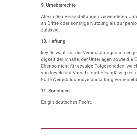
9. Urheber­rechte
Alle in den Veran­stal­tungen verwen­deten Unt
an Dritte oder sonstige Nutzung als zur persön­
zulässig.
10. Haftung
key!4c wählt für die Veran­stal­tungen in den je
dig­keit der Inhalte, der Unter­lagen sowie d
Ebenso nicht für etwaige Folge­schäden, welch
von key!4c auf Vorsatz, grobe Fahrläs­sig­keit 
Fort-/Weiter­bil­dungs­ver­an­stal­tung vorher­
11. Sonstiges
Es gilt deutsches Recht.