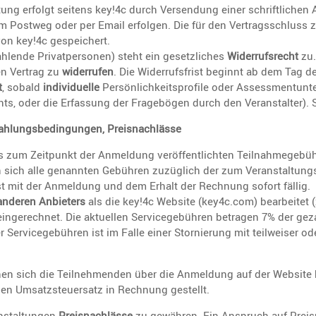
tung erfolgt seitens key!4c durch Versen­dung einer schrift­li­chen A
m Postweg oder per Email erfolgen. Die für den Vertrags­schluss
on key!4c gespei­chert.
h­lende Privat­per­sonen) steht ein gesetz­li­ches
Wider­rufs­recht
zu.
n Vertrag zu
wider­rufen
. Die Wider­rufs­frist beginnt ab dem Tag d
t
, sobald
indivi­du­elle
Persön­lich­keits­pro­file oder Assess­ment­un­t
ts, oder die Erfas­sung der Frage­bögen durch den Veran­stalter). 
Zahlungs­be­din­gungen, Preisnachlässe
s zum Zeitpunkt der Anmel­dung veröf­fent­lichten Teilnah­me­ge­bü
n sich alle genannten Gebühren zuzüg­lich der zum Veran­stal­tung
ist mit der Anmel­dung und dem Erhalt der Rechnung sofort fällig.
anderen Anbie­ters
als die key!4c Website (key4c.com) bearbeitet (z
einge­rechnet. Die aktuellen Service­ge­bühren betragen 7% der gez
 Service­ge­bühren ist im Falle einer Stornie­rung mit teilweiser od
en sich die Teilneh­menden über die Anmel­dung auf der Website 
n Umsatz­steu­er­satz in Rechnung gestellt.
n­stal­tungen
Preis­nach­lässe
zu gewähren. Ein Anspruch auf Preis­