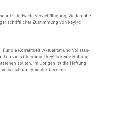
chutz. Jedwede Verviel­fäl­ti­gung, Weiter­gabe
ger schrift­li­cher Zustim­mung von key!4c
 Für die Korrekt­heit, Aktua­lität und Vollstän­
ten Lernziels übernimmt key!4c keine Haftung.
ntstehen sollten. Im Übrigen ist die Haftung
obei es sich um typische, bei einer