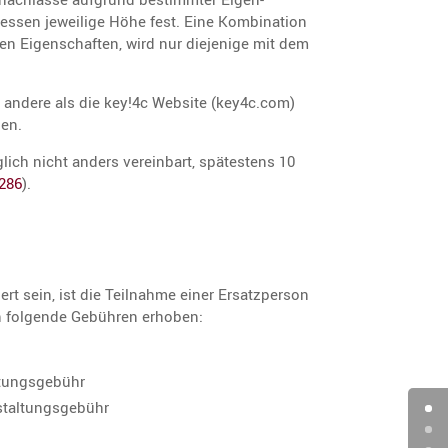
essen jewei­lige Höhe fest. Eine Kombi­na­tion
en Eigen­schaften, wird nur dieje­nige mit dem
 andere als die key!4c Website (key4c.com)
den.
ch nicht anders verein­bart, spätes­tens 10
286
).
dert sein, ist die Teilnahme einer Ersatz­person
n folgende Gebühren erhoben:
tungs­ge­bühr
tal­tungs­ge­bühr