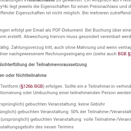
!4c legt jeweils die Eigen­schaften für einen Preis­nach­lass und d
­fender Eigen­schaften ist nicht möglich. Bei mehreren zutref­fend
ngen erfolgt per Email als PDF-Dokument. Bei Buchung über eine
rm erstellt. Abwei­chung hiervon muss geson­dert verein­bart wer
ig. Zahlungs­verzug tritt, auch ohne Mahnung und wenn vertrag­li
ner nachge­wie­senem Rechnungs­ein­gang ein (siehe auch
BGB §
 Nicht­er­fül­lung der Teilnahmevoraussetzung
en oder Nichtteilnahme
Textform (
§126b BGB
) erfolgen. Sollte ein:e Teilnehmer:in verhin­
Stornie­rung oder Umbuchung einer teilneh­menden Person werde
rsprüng­lich) gebuchten Veran­stal­tung: keine Gebühr
rüng­lich) gebuchten Veran­stal­tung: 50% der Teilnahme-/Veran­stal­
(ursprüng­lich) gebuchten Veran­stal­tung: volle Teilnahme-/Veran­s
stal­tungs­ge­bühr des neuen Termins