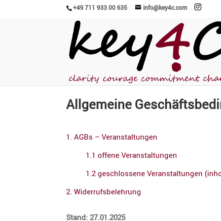
+49 711 933 00 635
info@key4c.com
Allge­meine Geschäfts­be­d
1. AGBs – Veranstaltungen
1.1 offene Veranstaltungen
1.2 geschlos­sene Veran­stal­tungen (inh
2. Wider­rufs­be­leh­rung
Stand: 27.01.2025