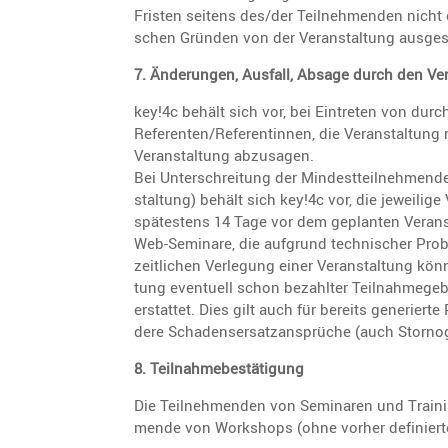
Fristen seitens des/der Teilneh­menden nicht e
schen Gründen von der Veran­stal­tung ausge
7. Änderungen, Ausfall, Absage durch den Ve
key!4c behält sich vor, bei Eintreten von dur
Referenten/Referentinnen, die Veran­stal­tung
Veran­stal­tung abzusagen.
Bei Unter­schrei­tung der Mindest­teil­neh­me
stal­tung) behält sich key!4c vor, die jewei­l
spätes­tens 14 Tage vor dem geplanten Veran­st
Web-Seminare, die aufgrund techni­scher Proble
zeitli­chen Verle­gung einer Veran­stal­tung 
tung eventuell schon bezahlter Teilnah­me­ge­b
erstattet. Dies gilt auch für bereits generierte
dere Schadens­er­satz­an­sprüche (auch Storno
8. Teilnah­me­be­stä­ti­gung
Die Teilneh­menden von Seminaren und Trainings
mende von Workshops (ohne vorher definierte