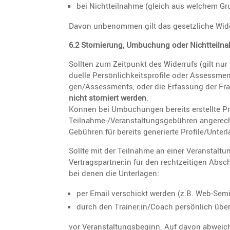
bei Nicht­teil­nahme (gleich aus welchem Gr
Davon unbenommen gilt das gesetz­liche Wider­
6.2 Stornie­rung, Umbuchung oder Nicht­teil­na
Sollten zum Zeitpunkt des Wider­rufs (gilt nur
du­elle Persön­lich­keits­pro­file oder Assess­m
gen/­As­sess­ments, oder die Erfas­sung der Fr
nicht storniert werden
.
Können bei Umbuchungen bereits erstellte Pro
Teilnahme-/Veran­stal­tungs­ge­bühren angerec
Gebühren für bereits generierte Profile/Unter
Sollte mit der Teilnahme an einer Veran­stal
Vertragspartner:in für den recht­zei­tigen Absc
bei denen die Unterlagen:
per Email verschickt werden (z.B. Web-Sem
durch den Trainer:in/Coach persön­lich üb
vor Veran­stal­tungs­be­ginn. Auf davon abwei