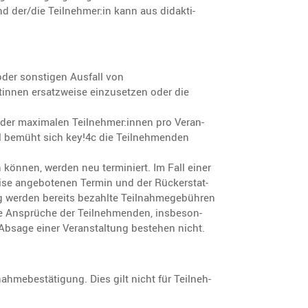
nd der/die Teilnehmer:in kann aus didak­ti­
 oder sonstigen Ausfall von
tinnen ersatz­weise einzu­setzen oder die
 % der maximalen Teilnehmer:innen pro Veran­
Fall bemüht sich key!4c die Teilneh­menden
n können, werden neu termi­niert. Im Fall einer
eise angebo­tenen Termin und der Rückerstat­
ng werden bereits bezahlte Teilnah­me­ge­bühren
hende Ansprüche der Teilneh­menden, insbe­son­
Absage einer Veran­stal­tung bestehen nicht.
me­be­stä­ti­gung. Dies gilt nicht für Teilneh­