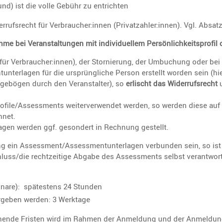
und) ist die volle Gebühr zu entrichten
rufs­recht für Verbraucher:innen (Privatzahler:innen). Vgl. Absatz
hme bei Veran­stal­tungen mit indivi­du­ellem Persön­lich­keits­pro
 für Verbraucher:innen), der Stornie­rung, der Umbuchung oder bei 
ent­un­ter­lagen für die ursprüng­liche Person erstellt worden sein (
age­bögen durch den Veran­stalter), so
erlischt das Wider­rufs­recht
u
file/Assessments weiter­ver­wendet werden, so werden diese auf gg
hnet.
lagen werden ggf. geson­dert in Rechnung gestellt.
­tung ein Assessment/Assessmentunterlagen verbunden sein, so ist
hluss/die recht­zei­tige Abgabe des Assess­ments selbst verant­wort­
inare): spätes­tens 24 Stunden
ergeben werden: 3 Werktage
­chende Fristen wird im Rahmen der Anmel­dung und der Anmel­dungs­