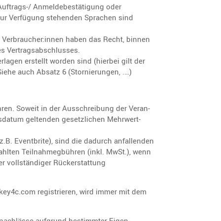
uftrags-/ Anmel­de­be­stä­ti­gung oder
 zur Verfü­gung stehenden Sprachen sind
 Verbraucher:innen haben das Recht, binnen
es Vertrags­ab­schlusses.
er­lagen erstellt worden sind (hierbei gilt der
Siehe auch Absatz 6 (Stornie­rungen, .…)
hren. Soweit in der Ausschrei­bung der Veran­
s­datum geltenden gesetz­li­chen Mehrwert­
.B. Event­brite), sind die dadurch anfal­lenden
ahlten Teilnah­meg­bühren (inkl. MwSt.), wenn
er vollstän­diger Rückerstat­tung
key4c.com regis­trieren, wird immer mit dem
nach­lässe aufgrund bestimmter Eigen­