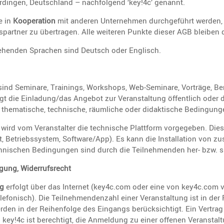
­dingen, Deutsch­land – nachfol­gend ‘key!4c’ genannt.
ie in
Koope­ra­tion
mit anderen Unter­nehmen durch­ge­führt werden, 
ons­partner zu übertragen. Alle weiteren Punkte dieser AGB bleiben
stehenden Sprachen sind Deutsch oder Englisch.
 sind Seminare, Trainings, Workshops, Web-Seminare, Vorträge, Be
lgt die Einladung/das Angebot zur Veran­stal­tung öffent­lich oder
thema­ti­sche, techni­sche, räumliche oder didak­ti­sche Bedin­gun
rd vom Veran­stalter die techni­sche Platt­form vorge­geben. Die
, Betriebs­system, Software/App). Es kann die Instal­la­tion von z
chni­schen Bedin­gungen sind durch die Teilneh­menden her- bzw. s
a­gung, Widerrufsrecht
ng
erfolgt über das Internet (key4c.com oder eine von key4c.com ver
efo­nisch). Die Teilneh­men­den­zahl einer Veran­stal­tung ist in der
den in der Reihen­folge des Eingangs berück­sich­tigt. Ein Vertr
de. key!4c ist berech­tigt, die Anmel­dung zu einer offenen Veran­