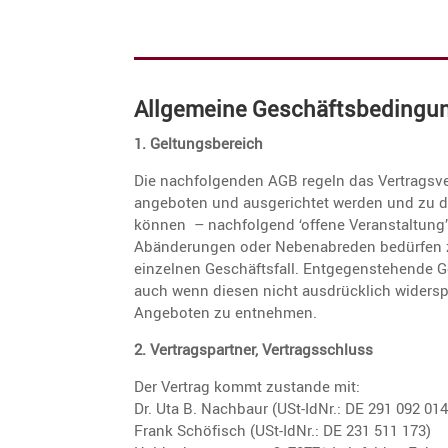
Allge­meine Geschäfts­be­din­g
1. Geltungs­be­reich
Die nachfol­genden AGB regeln das Vertrags­ver
angeboten und ausge­richtet werden und zu 
können – nachfol­gend ‘offene Veran­stal­tung
Abände­rungen oder Neben­ab­reden bedürfen zu i
einzelnen Geschäfts­fall. Entge­gen­ste­hende
auch wenn diesen nicht ausdrück­lich wider­sp
Angeboten zu entnehmen.
2. Vertrags­partner, Vertragsschluss
Der Vertrag kommt zustande mit:
Dr. Uta B. Nachbaur (USt-IdNr.: DE 291 092 0
Frank Schöfisch (USt-IdNr.: DE 231 511 173)