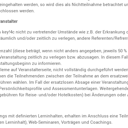
inge­halten werden, so wird dies als Nicht­teil­nahme betrachtet u
­schlossen werden.
ranstalter
ch key!4c nicht zu vertre­tender Umstände wie z.B. der Erkran­kung
 räumlich und/oder zeitlich zu verlegen, andere Referenten/Refren
n­den­zahl (diese beträgt, wenn nicht anders angegeben, jeweils 50
ige Veran­stal­tung zeitlich zu verlegen bzw. abzusagen. In diesem 
al­tungs­be­ginn zu infor­mieren.
me auf Veran­stal­ter­seite, nicht vollständig durch­ge­führt werde
können die Teilneh­menden zwischen der Teilnahme an dem ersatz­w
ühren wählen. Im Fall der ersatz­losen Absage einer Veran­stal­tu
 Persön­lich­keits­pro­file und Assess­ment­un­ter­lagen. Weiter­ge­
­ge­bühren für Reise- und/oder Hotel­kosten) bei Änderungen oder 
 mit definierten Lernin­halten, erhalten im Anschluss eine Teilnah­
n Lernin­halt), Web-Seminaren, Vorträgen und Coachings.