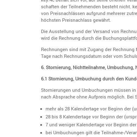
schaften der Teilneh­menden besteht nicht. key
von Preis­nach­lässen aufgrund mehrerer zutref
höchsten Preis­nach­lass gewährt.
Die Ausstel­lung und der Versand von Rechnu
wird die Rechnung durch die Buchungs­platt­fo
Rechnungen sind mit Zugang der Rechnung fäll
Tage nach Rechnungs­datum oder vom Schuld
6. Stornie­rung, Nicht­teil­nahme, Umbuchung,
6.1 Stornie­rung, Umbuchung durch den Kund
Stornie­rungen und Umbuchungen müssen in 
nach Absprache ohne Aufpreis möglich. Bei 
mehr als 28 Kalen­der­tage vor Beginn der (u
28 bis 8 Kalen­der­tage vor Beginn der (ursp
7 und weniger Kalen­der­tage vor Beginn der 
bei Umbuchungen gilt die Teilnahme-/Veran­