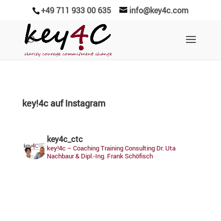
+49 711 933 00 635
info@key4c.com
key!4c auf Instagram
key4c_ctc
key!4c – Coaching Training Consulting
Dr. Uta
Nachbaur & Dipl.-Ing. Frank Schöfisch