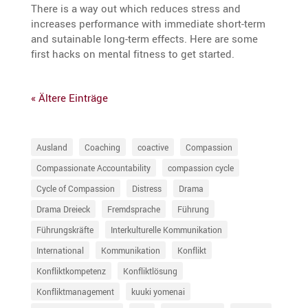
There is a way out which reduces stress and
increases perfor­mance with immediate short-term
and sutainable long-term effects. Here are some
first hacks on mental fitness to get started.
« Ältere Einträge
Ausland
Coaching
coactive
Compassion
Compassionate Accountability
compassion cycle
Cycle of Compassion
Distress
Drama
Drama Dreieck
Fremdsprache
Führung
Führungskräfte
Interkulturelle Kommunikation
International
Kommunikation
Konflikt
Konfliktkompetenz
Konfliktlösung
Konfliktmanagement
kuuki yomenai