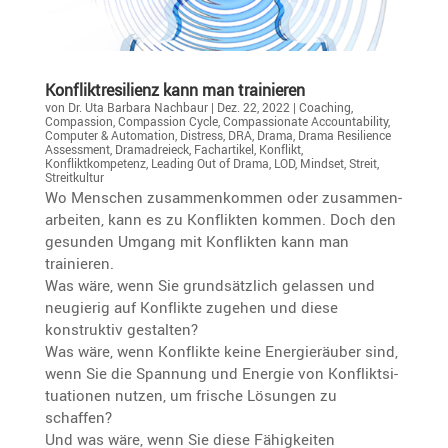
Konflikt­re­si­lienz kann man trainieren
von
Dr. Uta Barbara Nachbaur
|
Dez. 22, 2022
|
Coaching
,
Compassion
,
Compassion Cycle
,
Compassionate Accountability
,
Computer & Automation
,
Distress
,
DRA
,
Drama
,
Drama Resilience
Assessment
,
Dramadreieck
,
Fachartikel
,
Konflikt
,
Konfliktkompetenz
,
Leading Out of Drama
,
LOD
,
Mindset
,
Streit
,
Streitkultur
Wo Menschen zusam­men­kommen oder zusam­men­
ar­beiten, kann es zu Konflikten kommen. Doch den
gesunden Umgang mit Konflikten kann man
trainieren.
Was wäre, wenn Sie grund­sätz­lich gelassen und
neugierig auf Konflikte zugehen und diese
konstruktiv gestalten?
Was wäre, wenn Konflikte keine Energie­räuber sind,
wenn Sie die Spannung und Energie von Konflikt­si­
tua­tionen nutzen, um frische Lösungen zu
schaffen?
Und was wäre, wenn Sie diese Fähig­keiten