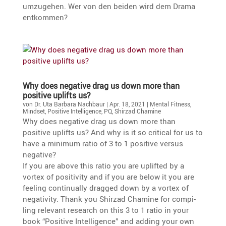
umzugehen. Wer von den beiden wird dem Drama
entkommen?
Why does negative drag us down more than
positive uplifts us?
von
Dr. Uta Barbara Nachbaur
|
Apr. 18, 2021
|
Mental Fitness
,
Mindset
,
Positive Intelligence
,
PQ
,
Shirzad Chamine
Why does negative drag us down more than
positive uplifts us? And why is it so critical for us to
have a minimum ratio of 3 to 1 positive versus
negative?
If you are above this ratio you are uplifted by a
vortex of positi­vity and if you are below it you are
feeling conti­nu­ally dragged down by a vortex of
negati­vity. Thank you Shirzad Chamine for compi­
ling relevant research on this 3 to 1 ratio in your
book “Positive Intel­li­gence” and adding your own