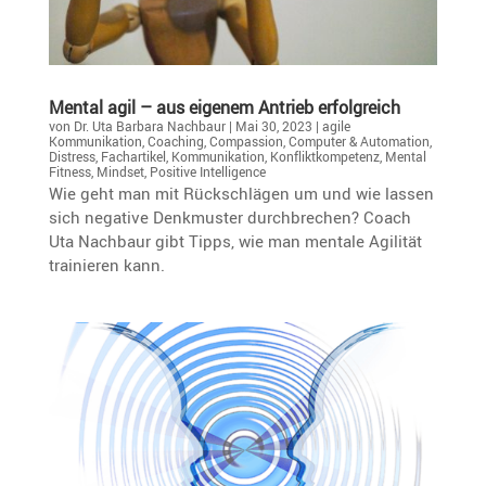
Mental agil – aus eigenem Antrieb erfolgreich
von
Dr. Uta Barbara Nachbaur
|
Mai 30, 2023
|
agile
Kommunikation
,
Coaching
,
Compassion
,
Computer & Automation
,
Distress
,
Fachartikel
,
Kommunikation
,
Konfliktkompetenz
,
Mental
Fitness
,
Mindset
,
Positive Intelligence
Wie geht man mit Rückschlägen um und wie lassen
sich negative Denkmuster durch­bre­chen? Coach
Uta Nachbaur gibt Tipps, wie man mentale Agilität
trainieren kann.