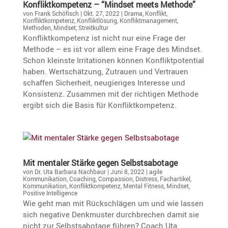
Konflikt­kom­pe­tenz – “Mindset meets Methode”
von
Frank Schöfisch
|
Okt. 27, 2022
|
Drama
,
Konflikt
,
Konfliktkompetenz
,
Konfliktlösung
,
Konfliktmanagement
,
Methoden
,
Mindset
,
Streitkultur
Konflikt­kom­pe­tenz ist nicht nur eine Frage der
Methode – es ist vor allem eine Frage des Mindset.
Schon kleinste Irrita­tionen können Konflikt­po­ten­tial
haben. Wertschät­zung, Zutrauen und Vertrauen
schaffen Sicher­heit, neugie­riges Inter­esse und
Konsis­tenz. Zusammen mit der richtigen Methode
ergibt sich die Basis für Konfliktkompetenz.
Mit mentaler Stärke gegen Selbstsabotage
von
Dr. Uta Barbara Nachbaur
|
Juni 8, 2022
|
agile
Kommunikation
,
Coaching
,
Compassion
,
Distress
,
Fachartikel
,
Kommunikation
,
Konfliktkompetenz
,
Mental Fitness
,
Mindset
,
Positive Intelligence
Wie geht man mit Rückschlägen um und wie lassen
sich negative Denkmuster durch­bre­chen damit sie
nicht zur Selbst­sa­bo­tage führen? Coach Uta