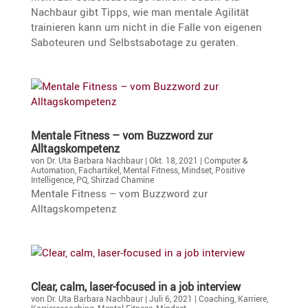
Nachbaur gibt Tipps, wie man mentale Agilität
trainieren kann um nicht in die Falle von eigenen
Saboteuren und Selbst­sa­bo­tage zu geraten.
Mentale Fitness – vom Buzzword zur
Alltagskompetenz
von
Dr. Uta Barbara Nachbaur
|
Okt. 18, 2021
|
Computer &
Automation
,
Fachartikel
,
Mental Fitness
,
Mindset
,
Positive
Intelligence
,
PQ
,
Shirzad Chamine
Mentale Fitness – vom Buzzword zur
Alltagskompetenz
Clear, calm, laser-focused in a job interview
von
Dr. Uta Barbara Nachbaur
|
Juli 6, 2021
|
Coaching
,
Karriere
,
Karrierecoaching
,
Mental Fitness
,
Mindset