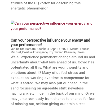
studies of the PQ vortex for describing this
energetic phenomenon.
Can your perspec­tive influence your energy and
your performance?
von
Dr. Uta Barbara Nachbaur
|
Apr. 14, 2021
|
Mental Fitness
,
Mindset
,
Positive Intelligence
,
PQ
,
Shirzad Chamine
,
Stress
We all experi­ence perma­nent change around us and
uncer­tainty about what lays ahead of us. Covid has
poten­tiated all this. What are your thoughts and
emotions about it? Many of us feel stress and
exhaus­tion, working overtime to compen­sate for
what is feared. We may also put our head in the
sand focus­sing on agreeable stuff, never­less
having anxiety linger in the back of our mind. Or we
may jump recklessly from chance to chance for fear
of missing out, seldom giving our brain a rest.