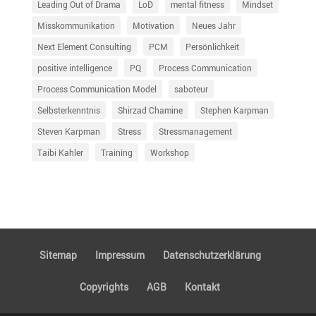
Leading Out of Drama
LoD
mental fitness
Mindset
Misskommunikation
Motivation
Neues Jahr
Next Element Consulting
PCM
Persönlichkeit
positive intelligence
PQ
Process Communication
Process Communication Model
saboteur
Selbsterkenntnis
Shirzad Chamine
Stephen Karpman
Steven Karpman
Stress
Stressmanagement
Taibi Kahler
Training
Workshop
Sitemap
Impressum
Daten­schutz­er­klä­rung
Copyrights
AGB
Kontakt