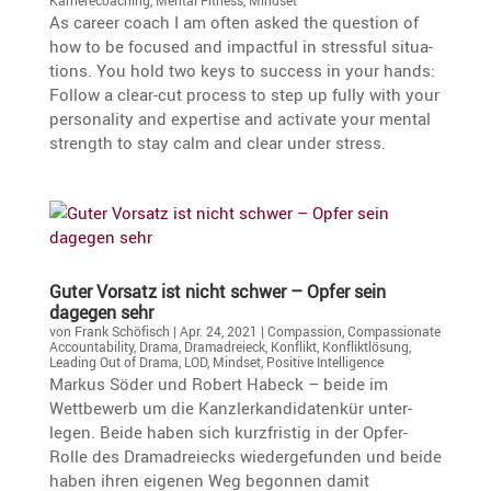
As career coach I am often asked the question of
how to be focused and impactful in stressful situa­
tions. You hold two keys to success in your hands:
Follow a clear-cut process to step up fully with your
perso­na­lity and exper­tise and activate your mental
strength to stay calm and clear under stress.
Guter Vorsatz ist nicht schwer – Opfer sein
dagegen sehr
von
Frank Schöfisch
|
Apr. 24, 2021
|
Compassion
,
Compassionate
Accountability
,
Drama
,
Dramadreieck
,
Konflikt
,
Konfliktlösung
,
Leading Out of Drama
,
LOD
,
Mindset
,
Positive Intelligence
Markus Söder und Robert Habeck – beide im
Wettbe­werb um die Kanzler­kan­di­da­tenkür unter­
legen. Beide haben sich kurzfristig in der Opfer-
Rolle des Drama­drei­ecks wieder­ge­funden und beide
haben ihren eigenen Weg begonnen damit