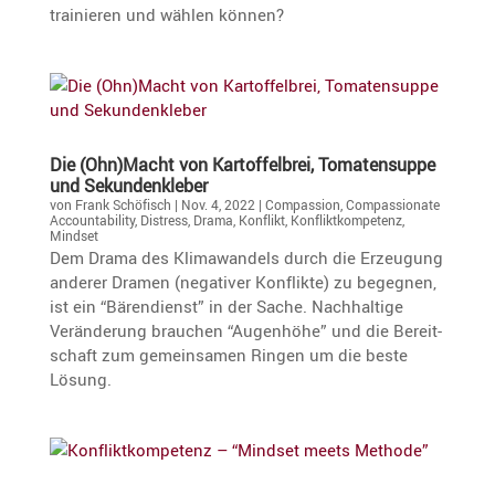
trainieren und wählen können?
Die (Ohn)Macht von Kartof­fel­brei, Tomaten­suppe
und Sekundenkleber
von
Frank Schöfisch
|
Nov. 4, 2022
|
Compassion
,
Compassionate
Accountability
,
Distress
,
Drama
,
Konflikt
,
Konfliktkompetenz
,
Mindset
Dem Drama des Klima­wan­dels durch die Erzeu­gung
anderer Dramen (negativer Konflikte) zu begegnen,
ist ein “Bären­dienst” in der Sache. Nachhal­tige
Verän­de­rung brauchen “Augen­höhe” und die Bereit­
schaft zum gemein­samen Ringen um die beste
Lösung.