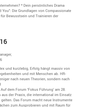
nternehmen? * Dein persönliches Drama
nd You": Die Grundlagen von Compassionate
g für Bewusstsein und Trainieren der
016
Manager,
16
lex und kurzlebig, Erfolg hängt massiv von
­ge­ben­heiten und mit Menschen ab. HR-
 weniger nach neuen Theorien, sondern nach
d
n. Auf dem Forum ‘Fokus Führung’ am 28.
aus der Praxis, die inter­na­tional im Einsatz
p gelten. Das Forum macht neue Instru­mente
r­flä­chen zum Auspro­bieren und mit Raum für