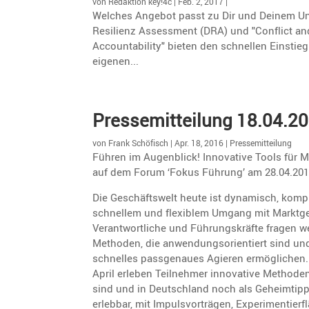
von
Redaktion key!4c
|
Feb. 2, 2017
|
Welches Angebot passt zu Dir und Deinem U
Resilienz Assessment (DRA) und "Conflict a
Accountability" bieten den schnellen Einstie
eigenen...
Presse­mit­tei­lung 18.04.2
von
Frank Schöfisch
|
Apr. 18, 2016
|
Pressemitteilung
Führen im Augen­blick! Innova­tive Tools für 
auf dem Forum ‘Fokus Führung’ am 28.04.20
Die Geschäfts­welt heute ist dynamisch, komp
schnellem und flexi­blem Umgang mit Markt­ge
Verant­wort­liche und Führungs­kräfte fragen
Methoden, die anwen­dungs­ori­en­tiert sind un
schnelles passge­naues Agieren ermög­li­che
April erleben Teilnehmer innova­tive Methoden 
sind und in Deutsch­land noch als Geheim­tip
erlebbar, mit Impuls­vor­trägen, Experi­men­tie