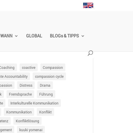
WANN
GLOBAL
BLOGs & TIPPS
Coaching
coactive
Compassion
e Accountability
compassion cycle
passion
Distress
Drama
k
Fremdsprache
Führung
te
Interkulturelle Kommunikation
Kommunikation
Konflikt
etenz
Konfliktlösung
agement
kuuki yomenai