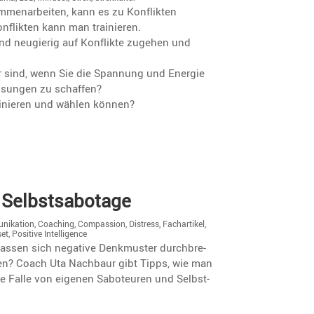
n­ar­beiten, kann es zu Konflikten
likten kann man trainieren.
und neugierig auf Konflikte zugehen und
er sind, wenn Sie die Spannung und Energie
 Lösungen zu schaffen?
ainieren und wählen können?
 Selbstsabotage
unikation
,
Coaching
,
Compassion
,
Distress
,
Fachartikel
,
et
,
Positive Intelligence
assen sich negative Denkmuster durch­bre­
hren? Coach Uta Nachbaur gibt Tipps, wie man
die Falle von eigenen Saboteuren und Selbst­