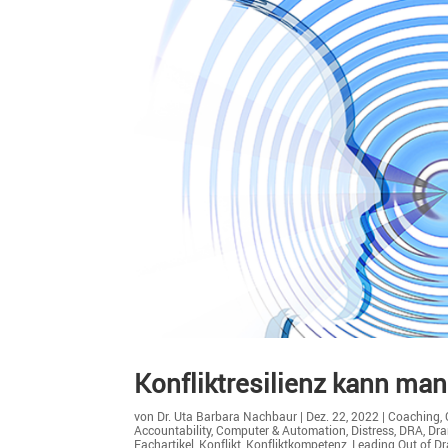
Konflikt­re­si­lienz kann man
von
Dr. Uta Barbara Nachbaur
|
Dez. 22, 2022
|
Coaching
,
Accountability
,
Computer & Automation
,
Distress
,
DRA
,
Dr
Fachartikel
,
Konflikt
,
Konfliktkompetenz
,
Leading Out of D