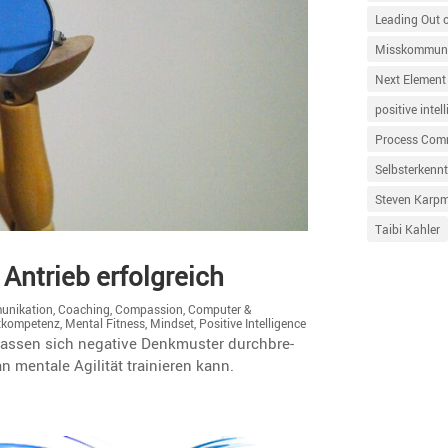
Leading Out 
Misskommuni
Next Element
positive intel
Process Com
Selbsterkennt
Steven Karp
Taibi Kahler
Antrieb erfolgreich
unikation
,
Coaching
,
Compassion
,
Computer &
ktkompetenz
,
Mental Fitness
,
Mindset
,
Positive Intelligence
assen sich negative Denkmuster durch­bre­
 mentale Agilität trainieren kann.