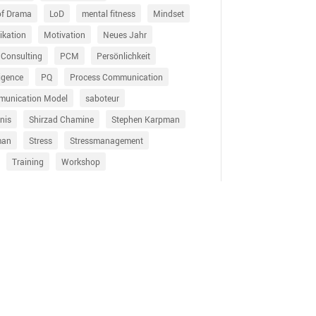
of Drama
LoD
mental fitness
Mindset
kation
Motivation
Neues Jahr
 Consulting
PCM
Persönlichkeit
ligence
PQ
Process Communication
munication Model
saboteur
nis
Shirzad Chamine
Stephen Karpman
man
Stress
Stressmanagement
Training
Workshop