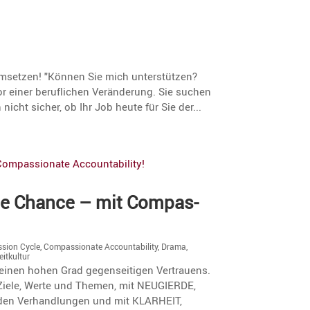
 umsetzen! "Können Sie mich unterstützen?
or einer beruflichen Veränderung. Sie suchen
nicht sicher, ob Ihr Job heute für Sie der...
ine Chance – mit Compas­
sion Cycle
,
Compassionate Accountability
,
Drama
,
eitkultur
t einen hohen Grad gegen­sei­tigen Vertrauens.
Ziele, Werte und Themen, mit NEUGIERDE,
n Verhand­lungen und mit KLARHEIT,