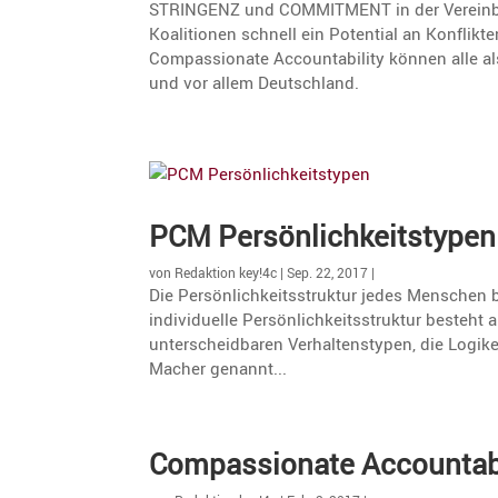
STRINGENZ und COMMITMENT in der Verein­ba­r
Koali­tionen schnell ein Poten­tial an Konflik
Compas­sio­nate Accoun­ta­bi­lity können alle a
und vor allem Deutschland.
PCM Persön­lich­keits­typen
von
Redaktion key!4c
|
Sep. 22, 2017
|
Die Persönlichkeitsstruktur jedes Menschen 
individuelle Persönlichkeitsstruktur besteht 
unterscheidbaren Verhaltenstypen, die Logiker
Macher genannt...
Compas­sio­nate Accoun­ta­bi