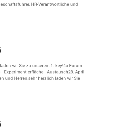
schäfts­führer, HR-Verant­wort­liche und
6
 laden wir Sie zu unserem 1. key!4c Forum
· Experimentierfläche · Austausch28. April
n und Herren,sehr herzlich laden wir Sie
6