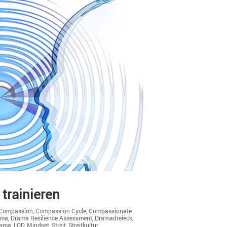
 trainieren
Compassion
,
Compassion Cycle
,
Compassionate
ama
,
Drama Resilience Assessment
,
Dramadreieck
,
rama
,
LOD
,
Mindset
,
Streit
,
Streitkultur