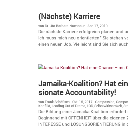
(Nächste) Karriere
von
Dr. Uta Barbara Nachbaur
|
Apr. 17, 2019
|
Die nächste Karriere erfolgreich planen und
Ich muss mich neu orientierten." Sie stehen v
einen neuen Job. Vielleicht sind Sie sich auch 
Jamaika-Koali­tion? Hat e
sio­nate Accountability!
von
Frank Schöfisch
|
Okt. 15, 2017
|
Compassion
,
Compas
Konflikt
,
Leading Out of Drama
,
LOD
,
Selbstwirksamkeit
,
Str
Die Bildung einer Jamaika-Koali­tion erfor­der
Begin­nend mit OFFENHEIT über die eigenen 
INTERESSE und LÖSUNGSORIENTIERUNG in de