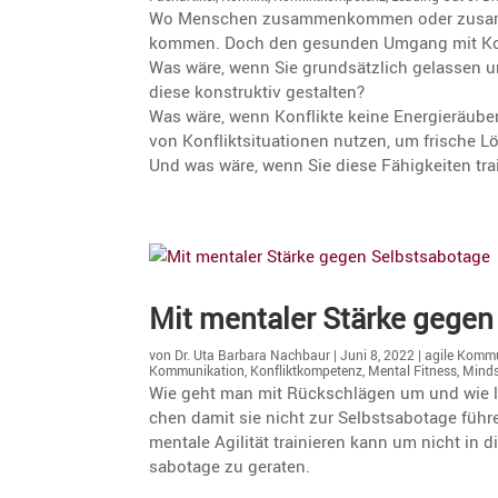
Wo Menschen zusam­men­kommen oder zusam­me
kommen. Doch den gesunden Umgang mit Konf
Was wäre, wenn Sie grund­sätz­lich gelassen 
diese konstruktiv gestalten?
Was wäre, wenn Konflikte keine Energie­räub
von Konflikt­si­tua­tionen nutzen, um frische
Und was wäre, wenn Sie diese Fähig­keiten tr
Mit mentaler Stärke gegen
von
Dr. Uta Barbara Nachbaur
|
Juni 8, 2022
|
agile Komm
Kommunikation
,
Konfliktkompetenz
,
Mental Fitness
,
Minds
Wie geht man mit Rückschlägen um und wie l
chen damit sie nicht zur Selbst­sa­bo­tage fü
mentale Agilität trainieren kann um nicht in 
sa­bo­tage zu geraten.