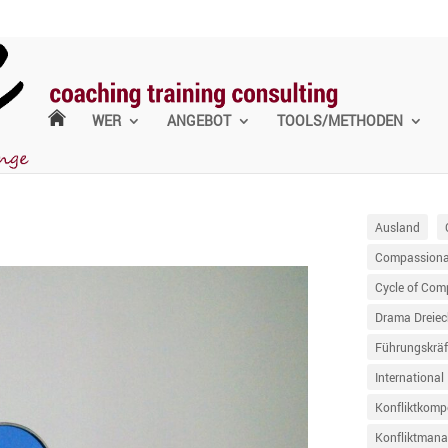
WER
ANGEBOT
TOOLS/METHODEN
Ausland
Compassionat
Cycle of Com
Drama Dreiec
Führungskräf
International
Konfliktkomp
Konfliktman