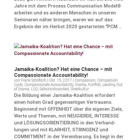
Jahre mit dem Process Communication Model®
arbeiten und es anderen Menschen in unseren
Seminaren näher bringen, waren wir auf das
Ergebnis der im Herbst 2020 gestarteten "PCM...
Jamaika-Koali­tion? Hat eine Chance – mit
Compas­sio­nate Accountability!
von
Frank Schöfisch
|
Okt. 15, 2017
|
Compassion
,
Compassion
Cycle
,
Compassionate Accountability
,
Drama
,
Konflikt
,
Leading Out
of Drama
,
LOD
,
Selbstwirksamkeit
,
Streitkultur
Die Bildung einer Jamaika-Koali­tion erfor­dert
einen hohen Grad gegen­sei­tigen Vertrauens.
Begin­nend mit OFFENHEIT über die eigenen Ziele,
Werte und Themen, mit NEUGIERDE, INTERESSE
und LÖSUNGSORIENTIERUNG in den Verhand­
lungen und mit KLARHEIT, STRINGENZ und
COMMITMENT in der Verein­ba­rung. Es liegt in der