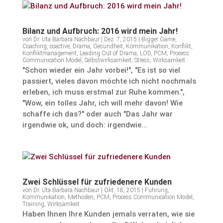
Bilanz und Aufbruch: 2016 wird mein Jahr!
von
Dr. Uta Barbara Nachbaur
|
Dez. 7, 2015
|
Bigger Game
,
Coaching
,
coactive
,
Drama
,
Gesundheit
,
Kommunikation
,
Konflikt
,
Konfliktmanagement
,
Leading Out of Drama
,
LOD
,
PCM
,
Process
Communication Model
,
Selbstwirksamkeit
,
Stress
,
Wirksamkeit
"Schon wieder ein Jahr vorbei!", "Es ist so viel
passiert, vieles davon möchte ich nicht nochmals
erleben, ich muss erstmal zur Ruhe kommen.",
"Wow, ein tolles Jahr, ich will mehr davon! Wie
schaffe ich das?" oder auch "Das Jahr war
irgendwie ok, und doch: irgendwie...
Zwei Schlüssel für zufrie­de­nere Kunden
von
Dr. Uta Barbara Nachbaur
|
Okt. 18, 2015
|
Führung
,
Kommunikation
,
Methoden
,
PCM
,
Process Communication Model
,
Training
,
Wirksamkeit
Haben Ihnen Ihre Kunden jemals verraten, wie sie