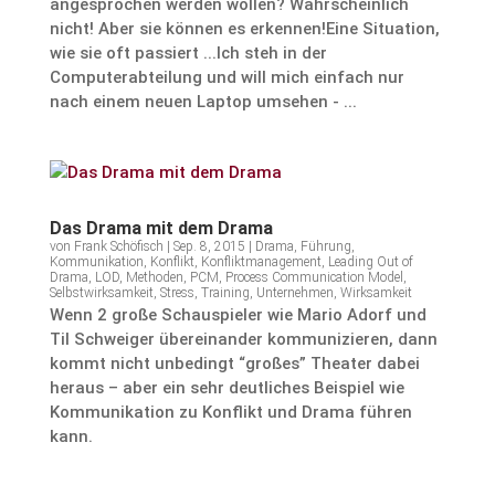
angesprochen werden wollen? Wahrscheinlich
nicht! Aber sie können es erkennen!Eine Situation,
wie sie oft passiert ...Ich steh in der
Computerabteilung und will mich einfach nur
nach einem neuen Laptop umsehen - ...
Das Drama mit dem Drama
von
Frank Schöfisch
|
Sep. 8, 2015
|
Drama
,
Führung
,
Kommunikation
,
Konflikt
,
Konfliktmanagement
,
Leading Out of
Drama
,
LOD
,
Methoden
,
PCM
,
Process Communication Model
,
Selbstwirksamkeit
,
Stress
,
Training
,
Unternehmen
,
Wirksamkeit
Wenn 2 große Schau­spieler wie Mario Adorf und
Til Schweiger überein­ander kommu­ni­zieren, dann
kommt nicht unbedingt “großes” Theater dabei
heraus – aber ein sehr deutli­ches Beispiel wie
Kommu­ni­ka­tion zu Konflikt und Drama führen
kann.