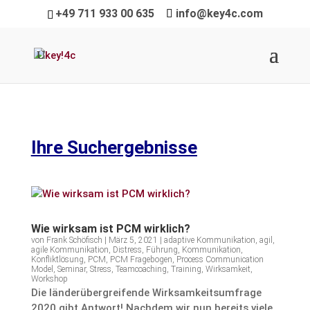
+49 711 933 00 635
info@key4c.com
Ihre Suchergebnisse
Wie wirksam ist PCM wirklich?
von
Frank Schöfisch
|
März 5, 2021
|
adaptive Kommunikation
,
agil
,
agile Kommunikation
,
Distress
,
Führung
,
Kommunikation
,
Konfliktlösung
,
PCM
,
PCM Fragebogen
,
Process Communication
Model
,
Seminar
,
Stress
,
Teamcoaching
,
Training
,
Wirksamkeit
,
Workshop
Die länderübergreifende Wirksamkeitsumfrage
2020 gibt Antwort! Nachdem wir nun bereits viele