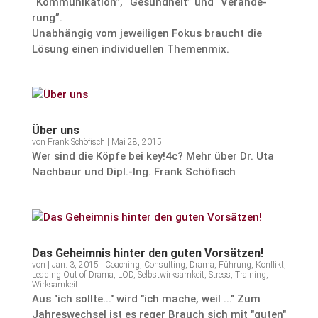
“Kommu­ni­ka­tion”, “Gesund­heit” und “Verän­de­
rung”.
Unabhängig vom jewei­ligen Fokus braucht die
Lösung einen indivi­du­ellen Themenmix.
Über uns
von
Frank Schöfisch
|
Mai 28, 2015
|
Wer sind die Köpfe bei key!4c? Mehr über Dr. Uta
Nachbaur und Dipl.-Ing. Frank Schöfisch
Das Geheimnis hinter den guten Vorsätzen!
von
|
Jan. 3, 2015
|
Coaching
,
Consulting
,
Drama
,
Führung
,
Konflikt
,
Leading Out of Drama
,
LOD
,
Selbstwirksamkeit
,
Stress
,
Training
,
Wirksamkeit
Aus "ich sollte..." wird "ich mache, weil ..." Zum
Jahreswechsel ist es reger Brauch sich mit "guten"