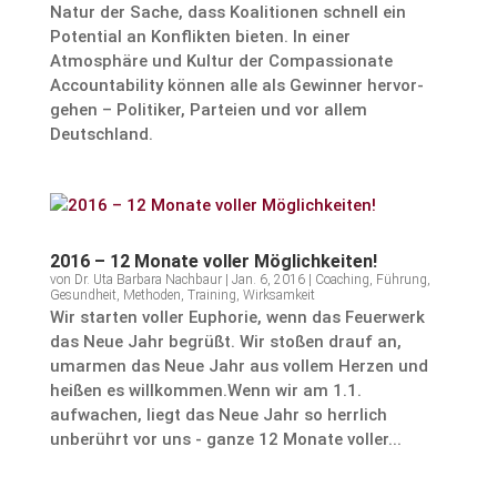
Natur der Sache, dass Koali­tionen schnell ein
Poten­tial an Konflikten bieten. In einer
Atmosphäre und Kultur der Compas­sio­nate
Accoun­ta­bi­lity können alle als Gewinner hervor­
gehen – Politiker, Parteien und vor allem
Deutschland.
2016 – 12 Monate voller Möglichkeiten!
von
Dr. Uta Barbara Nachbaur
|
Jan. 6, 2016
|
Coaching
,
Führung
,
Gesundheit
,
Methoden
,
Training
,
Wirksamkeit
Wir starten voller Euphorie, wenn das Feuerwerk
das Neue Jahr begrüßt. Wir stoßen drauf an,
umarmen das Neue Jahr aus vollem Herzen und
heißen es willkommen.Wenn wir am 1.1.
aufwachen, liegt das Neue Jahr so herrlich
unberührt vor uns - ganze 12 Monate voller...