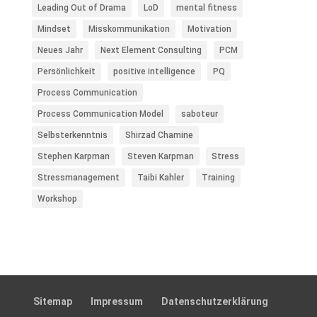
Leading Out of Drama
LoD
mental fitness
Mindset
Misskommunikation
Motivation
Neues Jahr
Next Element Consulting
PCM
Persönlichkeit
positive intelligence
PQ
Process Communication
Process Communication Model
saboteur
Selbsterkenntnis
Shirzad Chamine
Stephen Karpman
Steven Karpman
Stress
Stressmanagement
Taibi Kahler
Training
Workshop
Sitemap
Impressum
Daten­schutz­er­klä­rung