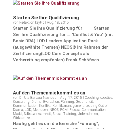
Starten Sie Ihre Qualifizierung
von
Redaktion key!4c
|
Aug. 18, 2015
|
Starten Sie Ihre Qualifizierung für Starten
Sie Ihre Qualifizierung für ... "Conflict & You" (mit
Basic DRA) LOD Leaders Application Pack
(ausgewählte Themen) NEOS® Im Rahmen der
Zertifizierung(LOD Core Concepts als
Vorbereitung empfohlen) Frank Schöfisch...
Auf den Themenmix kommt es an
von
Dr. Uta Barbara Nachbaur
|
Aug. 17, 2015
|
Coaching
,
coactive
,
Consulting
,
Drama
,
Evaluation
,
Führung
,
Gesundheit
,
Kommunikation
,
Konflikt
,
Konfliktmanagement
,
Leading Out of
Drama
,
LOD
,
Methoden
,
NEOS
,
PCM
,
Process Communication
Model
,
Selbstwirksamkeit
,
Stress
,
Training
,
Unternehmen
,
Wirksamkeit
Häufig geht es um die Bereiche “Führung”,