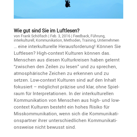
Wie gut sind Sie im Luftlesen?
von
Frank Schöfisch
|
Feb. 3, 2016
|
Feedback
,
Führung
,
interkulturell
,
Kommunikation
,
Methoden
,
Training
,
Unternehmen
… eine inter­kul­tu­relle Heraus­for­de­rung! Können Sie
Luftlesen? High-context Kulturen können das.
Menschen aus diesen Kultur­kreisen haben gelernt
“zwischen den Zeilen zu lesen” und zu sprechen,
atmosphä­ri­sche Zeichen zu erkennen und zu
setzen. Low-context Kulturen sind auf den Inhalt
fokusiert – möglichst präzise und klar, ohne Spiel­
raum für Inter­pre­ta­tionen. In der inter­kul­tu­rellen
Kommu­ni­ka­tion von Menschen aus high- und low-
context Kulturen besteht ein hohes Risiko für
Misskom­mu­ni­ka­tion, wenn sich die Kommu­ni­ka­ti­
ons­partner ihrer unter­schied­li­chen Kommu­ni­ka­ti­
ons­weise nicht bewusst sind.