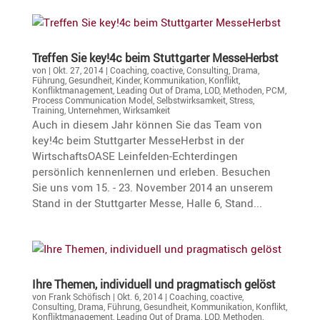
Treffen Sie key!4c beim Stutt­garter MesseHerbst
von
|
Okt. 27, 2014
|
Coaching
,
coactive
,
Consulting
,
Drama
,
Führung
,
Gesundheit
,
Kinder
,
Kommunikation
,
Konflikt
,
Konfliktmanagement
,
Leading Out of Drama
,
LOD
,
Methoden
,
PCM
,
Process Communication Model
,
Selbstwirksamkeit
,
Stress
,
Training
,
Unternehmen
,
Wirksamkeit
Auch in diesem Jahr können Sie das Team von
key!4c beim Stuttgarter MesseHerbst in der
WirtschaftsOASE Leinfelden-Echterdingen
persönlich kennenlernen und erleben. Besuchen
Sie uns vom 15. - 23. November 2014 an unserem
Stand in der Stuttgarter Messe, Halle 6, Stand...
Ihre Themen, indivi­duell und pragma­tisch gelöst
von
Frank Schöfisch
|
Okt. 6, 2014
|
Coaching
,
coactive
,
Consulting
,
Drama
,
Führung
,
Gesundheit
,
Kommunikation
,
Konflikt
,
Konfliktmanagement
,
Leading Out of Drama
,
LOD
,
Methoden
,