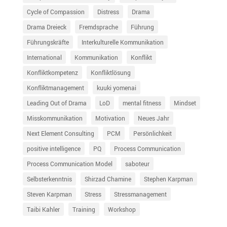
Cycle of Compassion
Distress
Drama
Drama Dreieck
Fremdsprache
Führung
Führungskräfte
Interkulturelle Kommunikation
International
Kommunikation
Konflikt
Konfliktkompetenz
Konfliktlösung
Konfliktmanagement
kuuki yomenai
Leading Out of Drama
LoD
mental fitness
Mindset
Misskommunikation
Motivation
Neues Jahr
Next Element Consulting
PCM
Persönlichkeit
positive intelligence
PQ
Process Communication
Process Communication Model
saboteur
Selbsterkenntnis
Shirzad Chamine
Stephen Karpman
Steven Karpman
Stress
Stressmanagement
Taibi Kahler
Training
Workshop