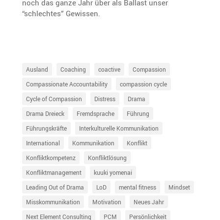
noch das ganze Jahr über als Ballast unser
“schlechtes” Gewissen.
Ausland
Coaching
coactive
Compassion
Compassionate Accountability
compassion cycle
Cycle of Compassion
Distress
Drama
Drama Dreieck
Fremdsprache
Führung
Führungskräfte
Interkulturelle Kommunikation
International
Kommunikation
Konflikt
Konfliktkompetenz
Konfliktlösung
Konfliktmanagement
kuuki yomenai
Leading Out of Drama
LoD
mental fitness
Mindset
Misskommunikation
Motivation
Neues Jahr
Next Element Consulting
PCM
Persönlichkeit