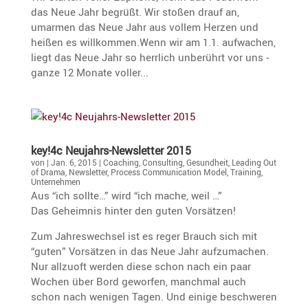
das Neue Jahr begrüßt. Wir stoßen drauf an,
umarmen das Neue Jahr aus vollem Herzen und
heißen es willkommen.Wenn wir am 1.1. aufwachen,
liegt das Neue Jahr so herrlich unberührt vor uns -
ganze 12 Monate voller...
key!4c Neujahrs-Newsletter 2015
von
|
Jan. 6, 2015
|
Coaching
,
Consulting
,
Gesundheit
,
Leading Out
of Drama
,
Newsletter
,
Process Communication Model
,
Training
,
Unternehmen
Aus “ich sollte…” wird “ich mache, weil …”
Das Geheimnis hinter den guten Vorsätzen!
Zum Jahres­wechsel ist es reger Brauch sich mit
“guten” Vorsätzen in das Neue Jahr aufzu­ma­chen.
Nur allzuoft werden diese schon nach ein paar
Wochen über Bord geworfen, manchmal auch
schon nach wenigen Tagen. Und einige beschweren