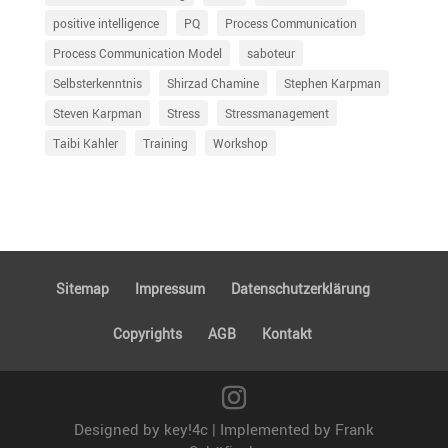
positive intelligence
PQ
Process Communication
Process Communication Model
saboteur
Selbsterkenntnis
Shirzad Chamine
Stephen Karpman
Steven Karpman
Stress
Stressmanagement
Taibi Kahler
Training
Workshop
Sitemap
Impressum
Daten­schutz­er­klä­rung
Copyrights
AGB
Kontakt
Designed by key!4c | Implemented by Frank