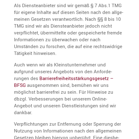
Als Diens­te­an­bieter sind wir gemäß § 7 Abs.1 TMG
für eigene Inhalte auf diesen Seiten nach den allge­
meinen Gesetzen verant­wort­lich. Nach §§ 8 bis 10
TMG sind wir als Diens­te­an­bieter jedoch nicht
verpflichtet, übermit­telte oder gespei­cherte fremde
Infor­ma­tionen zu überwa­chen oder nach
Umständen zu forschen, die auf eine rechts­wid­rige
Tätig­keit hinweisen.
Auch wenn wir als Kleinst­un­ter­nehmer und
aufgrund unseres Angebots von den Anfor­de­
rungen des
Barrie­re­frei­heits­stär­kungs­ge­setz –
BFSG
ausge­nommen sind, bemühen wir uns
möglichst barrie­re­frei zu sein. Für Hinweise zu
dbzgl. Verbes­se­rungen bei unserem Online-
Angebot und unseren Dienst­leis­tungen sind wir
dankbar.
Verpflich­tungen zur Entfer­nung oder Sperrung der
Nutzung von Infor­ma­tionen nach den allge­meinen
Gesetzen bleiben hiervon unberührt. Eine diesbe­