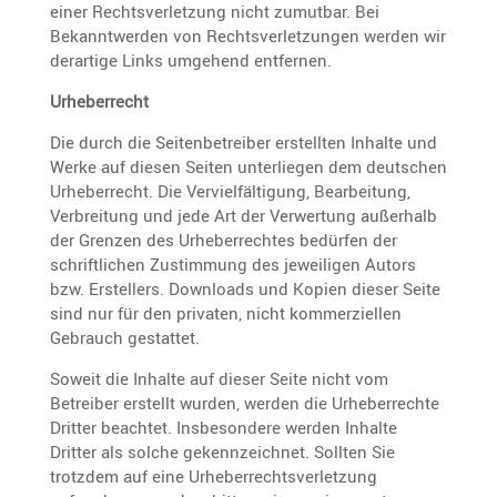
einer Rechts­ver­let­zung nicht zumutbar. Bei
Bekannt­werden von Rechts­ver­let­zungen werden wir
derar­tige Links umgehend entfernen.
Urheber­recht
Die durch die Seiten­be­treiber erstellten Inhalte und
Werke auf diesen Seiten unter­liegen dem deutschen
Urheber­recht. Die Verviel­fäl­ti­gung, Bearbei­tung,
Verbrei­tung und jede Art der Verwer­tung außer­halb
der Grenzen des Urheber­rechtes bedürfen der
schrift­li­chen Zustim­mung des jewei­ligen Autors
bzw. Erstel­lers. Downloads und Kopien dieser Seite
sind nur für den privaten, nicht kommer­zi­ellen
Gebrauch gestattet.
Soweit die Inhalte auf dieser Seite nicht vom
Betreiber erstellt wurden, werden die Urheber­rechte
Dritter beachtet. Insbe­son­dere werden Inhalte
Dritter als solche gekenn­zeichnet. Sollten Sie
trotzdem auf eine Urheber­rechts­ver­let­zung