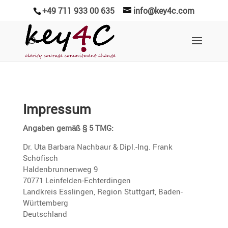
+49 711 933 00 635
info@key4c.com
Impressum
Angaben gemäß § 5 TMG:
Dr. Uta Barbara Nachbaur & Dipl.-Ing. Frank
Schöfisch
Halden­brun­nenweg 9
70771 Leinfelden-Echter­dingen
Landkreis Esslingen, Region Stutt­gart, Baden-
Württem­berg
Deutsch­land