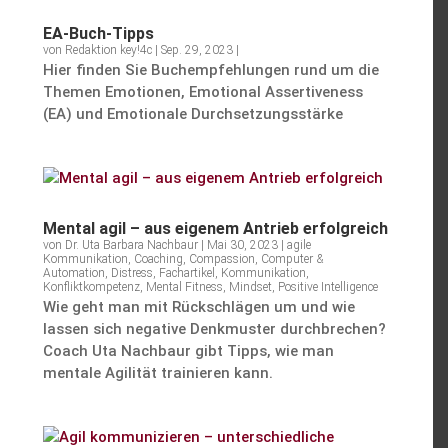
EA-Buch-Tipps
von
Redaktion key!4c
|
Sep. 29, 2023
|
Hier finden Sie Buchemp­feh­lungen rund um die
Themen Emotionen, Emotional Asser­ti­ve­ness
(EA) und Emotio­nale Durchsetzungsstärke
Mental agil – aus eigenem Antrieb erfolgreich
von
Dr. Uta Barbara Nachbaur
|
Mai 30, 2023
|
agile
Kommunikation
,
Coaching
,
Compassion
,
Computer &
Automation
,
Distress
,
Fachartikel
,
Kommunikation
,
Konfliktkompetenz
,
Mental Fitness
,
Mindset
,
Positive Intelligence
Wie geht man mit Rückschlägen um und wie
lassen sich negative Denkmuster durch­bre­chen?
Coach Uta Nachbaur gibt Tipps, wie man
mentale Agilität trainieren kann.