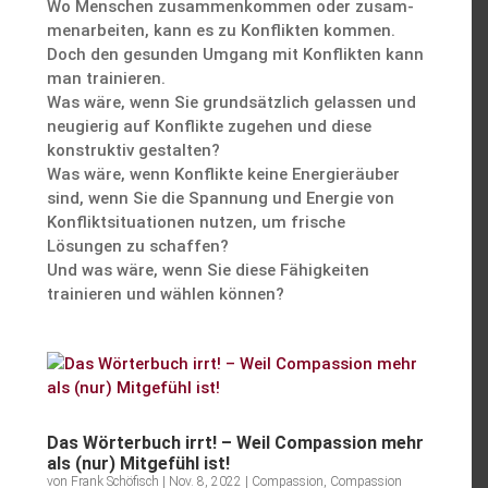
Wo Menschen zusam­men­kommen oder zusam­
men­ar­beiten, kann es zu Konflikten kommen.
Doch den gesunden Umgang mit Konflikten kann
man trainieren.
Was wäre, wenn Sie grund­sätz­lich gelassen und
neugierig auf Konflikte zugehen und diese
konstruktiv gestalten?
Was wäre, wenn Konflikte keine Energie­räuber
sind, wenn Sie die Spannung und Energie von
Konflikt­si­tua­tionen nutzen, um frische
Lösungen zu schaffen?
Und was wäre, wenn Sie diese Fähig­keiten
trainieren und wählen können?
Das Wörter­buch irrt! – Weil Compas­sion mehr
als (nur) Mitge­fühl ist!
von
Frank Schöfisch
|
Nov. 8, 2022
|
Compassion
,
Compassion