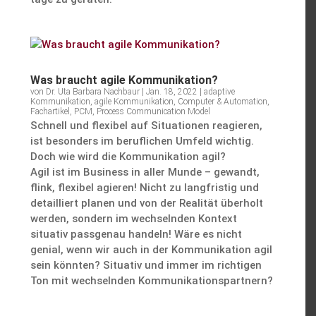
Was braucht agile Kommunikation?
von
Dr. Uta Barbara Nachbaur
|
Jan. 18, 2022
|
adaptive
Kommunikation
,
agile Kommunikation
,
Computer & Automation
,
Fachartikel
,
PCM
,
Process Communication Model
Schnell und flexibel auf Situa­tionen reagieren,
ist beson­ders im beruf­li­chen Umfeld wichtig.
Doch wie wird die Kommu­ni­ka­tion agil?
Agil ist im Business in aller Munde – gewandt,
flink, flexibel agieren! Nicht zu langfristig und
detail­liert planen und von der Realität überholt
werden, sondern im wechselnden Kontext
situativ passgenau handeln! Wäre es nicht
genial, wenn wir auch in der Kommu­ni­ka­tion agil
sein könnten? Situativ und immer im richtigen
Ton mit wechselnden Kommunikationspartnern?