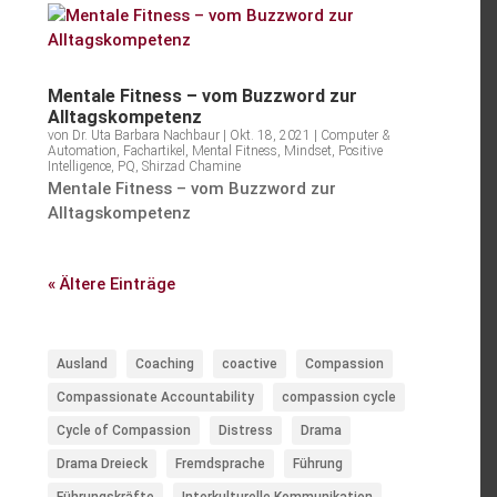
Mentale Fitness – vom Buzzword zur
Alltagskompetenz
von
Dr. Uta Barbara Nachbaur
|
Okt. 18, 2021
|
Computer &
Automation
,
Fachartikel
,
Mental Fitness
,
Mindset
,
Positive
Intelligence
,
PQ
,
Shirzad Chamine
Mentale Fitness – vom Buzzword zur
Alltagskompetenz
« Ältere Einträge
Ausland
Coaching
coactive
Compassion
Compassionate Accountability
compassion cycle
Cycle of Compassion
Distress
Drama
Drama Dreieck
Fremdsprache
Führung
Führungskräfte
Interkulturelle Kommunikation