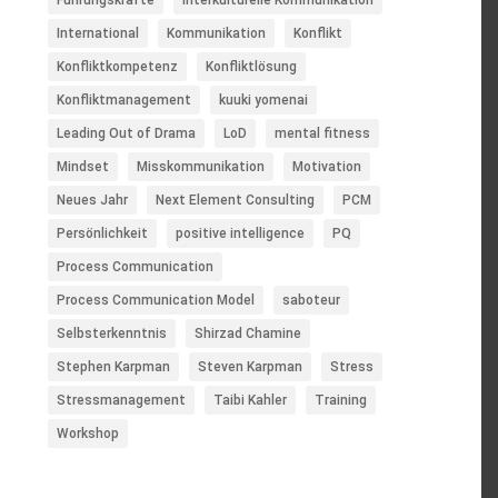
International
Kommunikation
Konflikt
Konfliktkompetenz
Konfliktlösung
Konfliktmanagement
kuuki yomenai
Leading Out of Drama
LoD
mental fitness
Mindset
Misskommunikation
Motivation
Neues Jahr
Next Element Consulting
PCM
Persönlichkeit
positive intelligence
PQ
Process Communication
Process Communication Model
saboteur
Selbsterkenntnis
Shirzad Chamine
Stephen Karpman
Steven Karpman
Stress
Stressmanagement
Taibi Kahler
Training
Workshop