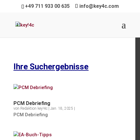
+49 711 933 00 635
info@key4c.com
Ihre Suchergebnisse
PCM Debrie­fing
von
Redaktion key!4c
|
Jan. 18, 2025
|
PCM Debrie­fing