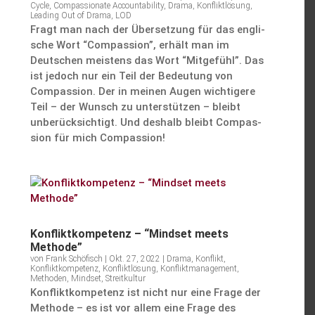
Cycle
,
Compassionate Accountability
,
Drama
,
Konfliktlösung
,
Leading Out of Drama
,
LOD
Fragt man nach der Überset­zung für das engli­
sche Wort “Compas­sion”, erhält man im
Deutschen meistens das Wort “Mitge­fühl”. Das
ist jedoch nur ein Teil der Bedeu­tung von
Compas­sion. Der in meinen Augen wichti­gere
Teil – der Wunsch zu unter­stützen – bleibt
unberück­sich­tigt. Und deshalb bleibt Compas­
sion für mich Compassion!
Konflikt­kom­pe­tenz – “Mindset meets
Methode”
von
Frank Schöfisch
|
Okt. 27, 2022
|
Drama
,
Konflikt
,
Konfliktkompetenz
,
Konfliktlösung
,
Konfliktmanagement
,
Methoden
,
Mindset
,
Streitkultur
Konflikt­kom­pe­tenz ist nicht nur eine Frage der
Methode – es ist vor allem eine Frage des