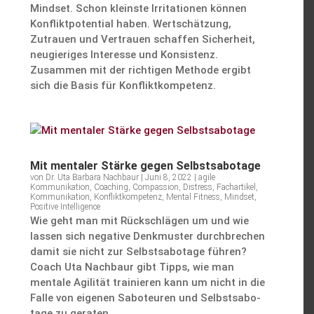
Mindset. Schon kleinste Irrita­tionen können
Konflikt­po­ten­tial haben. Wertschät­zung,
Zutrauen und Vertrauen schaffen Sicher­heit,
neugie­riges Inter­esse und Konsis­tenz.
Zusammen mit der richtigen Methode ergibt
sich die Basis für Konfliktkompetenz.
Mit mentaler Stärke gegen Selbstsabotage
von
Dr. Uta Barbara Nachbaur
|
Juni 8, 2022
|
agile
Kommunikation
,
Coaching
,
Compassion
,
Distress
,
Fachartikel
,
Kommunikation
,
Konfliktkompetenz
,
Mental Fitness
,
Mindset
,
Positive Intelligence
Wie geht man mit Rückschlägen um und wie
lassen sich negative Denkmuster durch­bre­chen
damit sie nicht zur Selbst­sa­bo­tage führen?
Coach Uta Nachbaur gibt Tipps, wie man
mentale Agilität trainieren kann um nicht in die
Falle von eigenen Saboteuren und Selbst­sa­bo­
tage zu geraten.