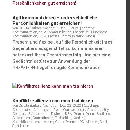
Agil kommu­ni­zieren – unter­schied­liche
Persön­lich­keiten gut erreichen!
von
Dr. Uta Barbara Nachbaur
|
Jan. 1, 2023
|
adaptive
Kommunikation
,
agile Kommunikation
,
Fachartikel
,
Fundscene
,
Kommunikation
,
PCM
,
Process Communication Model
Präsent und flexibel, auf die Persön­lich­keit Ihres
Gegen­übers ausge­richtet zu kommu­ni­zieren,
poten­ziert Ihren Gesprächs­er­folg. Und hier eine
Gedächt­nis­stütze zur Anwen­dung der
P•L•A•T•I•N‑Regel für agile Kommunikation.
Konflikt­re­si­lienz kann man trainieren
von
Dr. Uta Barbara Nachbaur
|
Dez. 22, 2022
|
Coaching
,
Compassion
,
Compassion Cycle
,
Compassionate Accountability
,
Computer & Automation
,
Distress
,
DRA
,
Drama
,
Drama Resilience
Assessment
,
Dramadreieck
,
Fachartikel
,
Konflikt
,
Konfliktkompetenz
,
Leading Out of Drama
,
LOD
,
Mindset
,
Streit
,
Streitkultur