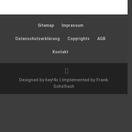
Sitemap
Impressum
Daten­schutz­er­klä­rung
Copyrights
AGB
Kontakt
Designed by key!4c | Implemented by Frank
Schöfisch
Fore-Play, Fair-Play &