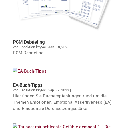
PCM Debrie­fing
von
Redaktion key!4c
|
Jan. 18, 2025
|
PCM Debrie­fing
EA-Buch-Tipps
von
Redaktion key!4c
|
Sep. 29, 2023
|
Hier finden Sie Buchemp­feh­lungen rund um die
Themen Emotionen, Emotional Asser­ti­ve­ness (EA)
und Emotio­nale Durchsetzungsstärke