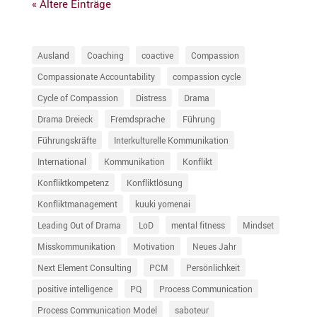
« Ältere Einträge
Ausland
Coaching
coactive
Compassion
Compassionate Accountability
compassion cycle
Cycle of Compassion
Distress
Drama
Drama Dreieck
Fremdsprache
Führung
Führungskräfte
Interkulturelle Kommunikation
International
Kommunikation
Konflikt
Konfliktkompetenz
Konfliktlösung
Konfliktmanagement
kuuki yomenai
Leading Out of Drama
LoD
mental fitness
Mindset
Misskommunikation
Motivation
Neues Jahr
Next Element Consulting
PCM
Persönlichkeit
positive intelligence
PQ
Process Communication
Process Communication Model
saboteur