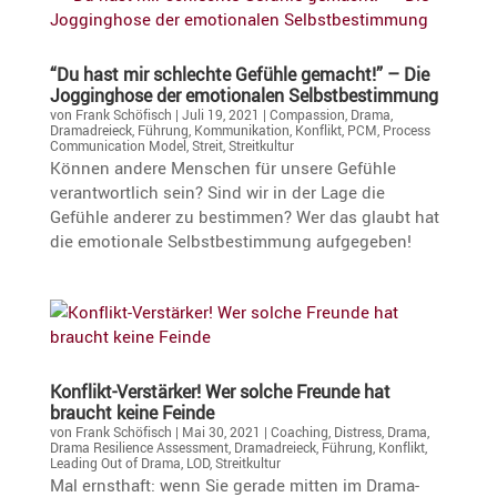
“Du hast mir schlechte Gefühle gemacht!” – Die
Jogging­hose der emotio­nalen Selbstbestimmung
von
Frank Schöfisch
|
Juli 19, 2021
|
Compassion
,
Drama
,
Dramadreieck
,
Führung
,
Kommunikation
,
Konflikt
,
PCM
,
Process
Communication Model
,
Streit
,
Streitkultur
Können andere Menschen für unsere Gefühle
verant­wort­lich sein? Sind wir in der Lage die
Gefühle anderer zu bestimmen? Wer das glaubt hat
die emotio­nale Selbst­be­stim­mung aufgegeben!
Konflikt-Verstärker! Wer solche Freunde hat
braucht keine Feinde
von
Frank Schöfisch
|
Mai 30, 2021
|
Coaching
,
Distress
,
Drama
,
Drama Resilience Assessment
,
Dramadreieck
,
Führung
,
Konflikt
,
Leading Out of Drama
,
LOD
,
Streitkultur
Mal ernst­haft: wenn Sie gerade mitten im Drama­