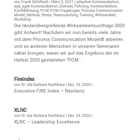
von
Frank Schöfisch
|
März 5, 2021
|
adaptive Kommunikation
,
agil
,
agile Kommunikation
,
Distress
,
Führung
,
Kommunikation
,
Konfliktlösung
,
PCM
,
PCM Fragebogen
,
Process Communication
Model
,
Seminar
,
Stress
,
Teamcoaching
,
Training
,
Wirksamkeit
,
Workshop
Die länderübergreifende Wirksamkeitsumfrage 2020
gibt Antwort! Nachdem wir nun bereits viele Jahre
mit dem Process Communication Model® arbeiten
und es anderen Menschen in unseren Seminaren
näher bringen, waren wir auf das Ergebnis der im
Herbst 2020 gestarteten "PCM...
FireIndex
von
Dr. Uta Barbara Nachbaur
|
Dez. 29, 2020
|
Execu­tive FiRE Index – Resilienz
XLNC
von
Dr. Uta Barbara Nachbaur
|
Dez. 29, 2020
|
XLNC – Leader­ship Excellence