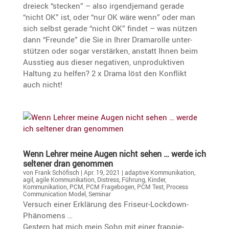
dreieck “stecken” – also irgend­je­mand gerade
“nicht OK” ist, oder “nur OK wäre wenn” oder man
sich selbst gerade “nicht OK” findet – was nützen
dann “Freunde” die Sie in Ihrer Drama­rolle unter­
stützen oder sogar verstärken, anstatt Ihnen beim
Ausstieg aus dieser negativen, unpro­duk­tiven
Haltung zu helfen? 2 x Drama löst den Konflikt
auch nicht!
Wenn Lehrer meine Augen nicht sehen … werde ich
seltener dran genommen
von
Frank Schöfisch
|
Apr. 19, 2021
|
adaptive Kommunikation
,
agil
,
agile Kommunikation
,
Distress
,
Führung
,
Kinder
,
Kommunikation
,
PCM
,
PCM Fragebogen
,
PCM Test
,
Process
Communication Model
,
Seminar
Versuch einer Erklä­rung des Friseur-Lockdown-
Phänomens …
Gestern hat mich mein Sohn mit einer frappie­