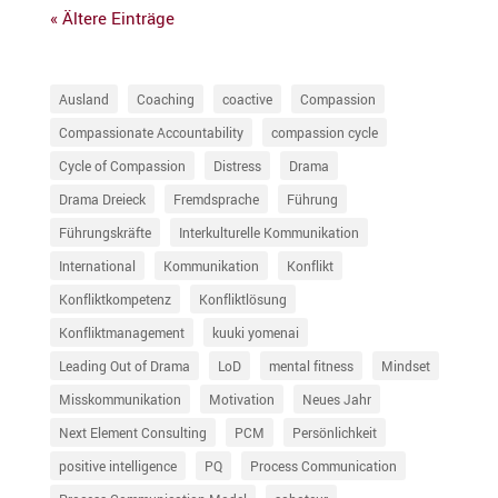
« Ältere Einträge
Ausland
Coaching
coactive
Compassion
Compassionate Accountability
compassion cycle
Cycle of Compassion
Distress
Drama
Drama Dreieck
Fremdsprache
Führung
Führungskräfte
Interkulturelle Kommunikation
International
Kommunikation
Konflikt
Konfliktkompetenz
Konfliktlösung
Konfliktmanagement
kuuki yomenai
Leading Out of Drama
LoD
mental fitness
Mindset
Misskommunikation
Motivation
Neues Jahr
Next Element Consulting
PCM
Persönlichkeit
positive intelligence
PQ
Process Communication