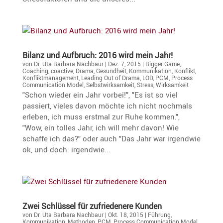
Bilanz und Aufbruch: 2016 wird mein Jahr!
von
Dr. Uta Barbara Nachbaur
|
Dez. 7, 2015
|
Bigger Game
,
Coaching
,
coactive
,
Drama
,
Gesundheit
,
Kommunikation
,
Konflikt
,
Konfliktmanagement
,
Leading Out of Drama
,
LOD
,
PCM
,
Process
Communication Model
,
Selbstwirksamkeit
,
Stress
,
Wirksamkeit
"Schon wieder ein Jahr vorbei!", "Es ist so viel
passiert, vieles davon möchte ich nicht nochmals
erleben, ich muss erstmal zur Ruhe kommen.",
"Wow, ein tolles Jahr, ich will mehr davon! Wie
schaffe ich das?" oder auch "Das Jahr war irgendwie
ok, und doch: irgendwie...
Zwei Schlüssel für zufrie­de­nere Kunden
von
Dr. Uta Barbara Nachbaur
|
Okt. 18, 2015
|
Führung
,
Kommunikation
,
Methoden
,
PCM
,
Process Communication Model
,