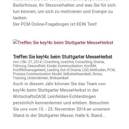
Bedürf­nisse, Ihr Stess­ver­halten und was Sie für sich
tun können, um sich zu motivieren und Energie zu
tanken.
Der PCM Online-Frage­bogen ist KEIN Test!
Treffen Sie key!4c beim Stutt­garter MesseHerbst
von
|
Okt. 27, 2014
|
Coaching
,
coactive
,
Consulting
,
Drama
,
Führung
,
Gesundheit
,
Kinder
,
Kommunikation
,
Konflikt
,
Konfliktmanagement
,
Leading Out of Drama
,
LOD
,
Methoden
,
PCM
,
Process Communication Model
,
Selbstwirksamkeit
,
Stress
,
Training
,
Unternehmen
,
Wirksamkeit
Auch in diesem Jahr können Sie das Team von
key!4c beim Stuttgarter MesseHerbst in der
WirtschaftsOASE Leinfelden-Echterdingen
persönlich kennenlernen und erleben. Besuchen
Sie uns vom 15. - 23. November 2014 an unserem
Stand in der Stuttgarter Messe, Halle 6, Stand...