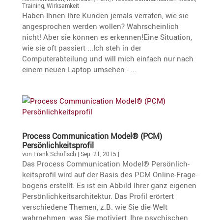
Training
,
Wirksamkeit
Haben Ihnen Ihre Kunden jemals verraten, wie sie
angesprochen werden wollen? Wahrscheinlich
nicht! Aber sie können es erkennen!Eine Situation,
wie sie oft passiert ...Ich steh in der
Computerabteilung und will mich einfach nur nach
einem neuen Laptop umsehen - ...
Process Commu­ni­ca­tion Model® (PCM)
Persönlichkeitsprofil
von
Frank Schöfisch
|
Sep. 21, 2015
|
Das Process Commu­ni­ca­tion Model® Persön­lich­
keits­profil wird auf der Basis des PCM Online-Frage­
bo­gens erstellt. Es ist ein Abbild Ihrer ganz eigenen
Persön­lich­keits­ar­chi­tektur. Das Profil erörtert
verschie­dene Themen, z.B. wie Sie die Welt
wahrnehmen, was Sie motiviert, Ihre psychi­schen