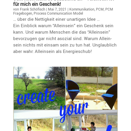
für mich ein Geschenk!
von
Frank Schöfisch
|
Mai 7, 2021
|
Kommunikation
,
PCM
,
PCM
Fragebogen
,
Process Communication Model
… über die Nettig­keit einer unartigen Idee …
Ein Einblick warum “Allein­sein” ein Geschenk sein
kann. Und warum Menschen die das “Allein­sein”
bevor­zugen gar nicht asozial sind. Warum Allein­
sein nichts mit einsam sein zu tun hat. Unglaub­lich
aber wahr: Allein­sein als Energieschub!