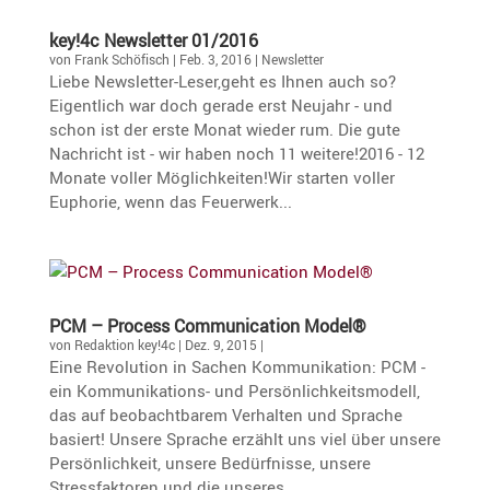
key!4c Newsletter 01/2016
von
Frank Schöfisch
|
Feb. 3, 2016
|
Newsletter
Liebe Newsletter-Leser,geht es Ihnen auch so?
Eigentlich war doch gerade erst Neujahr - und
schon ist der erste Monat wieder rum. Die gute
Nachricht ist - wir haben noch 11 weitere!2016 - 12
Monate voller Möglichkeiten!Wir starten voller
Euphorie, wenn das Feuerwerk...
PCM – Process Commu­ni­ca­tion Model®
von
Redaktion key!4c
|
Dez. 9, 2015
|
​Eine Revolution in Sachen Kommunikation: PCM -
ein Kommunikations- und Persönlichkeitsmodell,
das auf beobachtbarem Verhalten und Sprache
basiert! Unsere Sprache erzählt uns viel über unsere
Persönlichkeit, unsere Bedürfnisse, unsere
Stressfaktoren und die unseres...