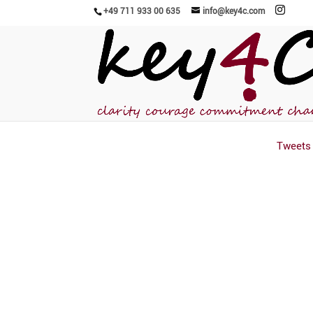
+49 711 933 00 635
info@key4c.com
Tweets