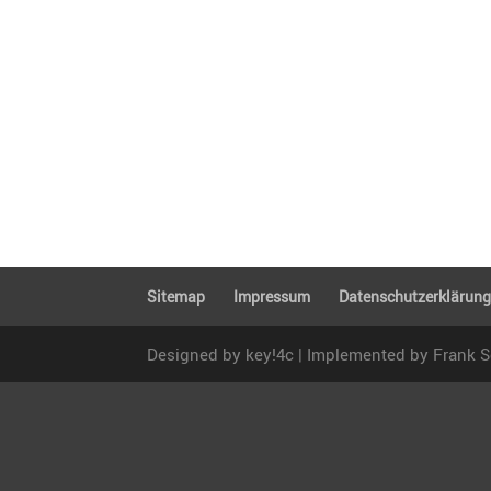
Sitemap
Impressum
Daten­schutz­er­klä­run
Designed by key!4c | Implemented by Frank 