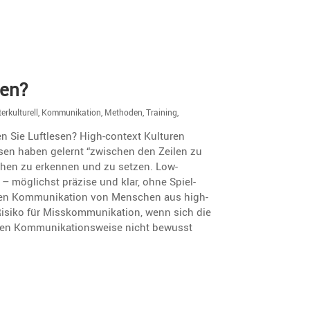
sen?
terkulturell
,
Kommunikation
,
Methoden
,
Training
,
nnen Sie Luftlesen? High-context Kulturen
sen haben gelernt “zwischen den Zeilen zu
ichen zu erkennen und zu setzen. Low-
 – möglichst präzise und klar, ohne Spiel­
u­rellen Kommu­ni­ka­tion von Menschen aus high-
siko für Misskom­mu­ni­ka­tion, wenn sich die
­chen Kommu­ni­ka­ti­ons­weise nicht bewusst