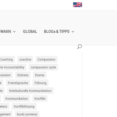
WANN
GLOBAL
BLOGs & TIPPS
Coaching
coactive
Compassion
e Accountability
compassion cycle
passion
Distress
Drama
k
Fremdsprache
Führung
te
Interkulturelle Kommunikation
Kommunikation
Konflikt
etenz
Konfliktlösung
agement
kuuki yomenai