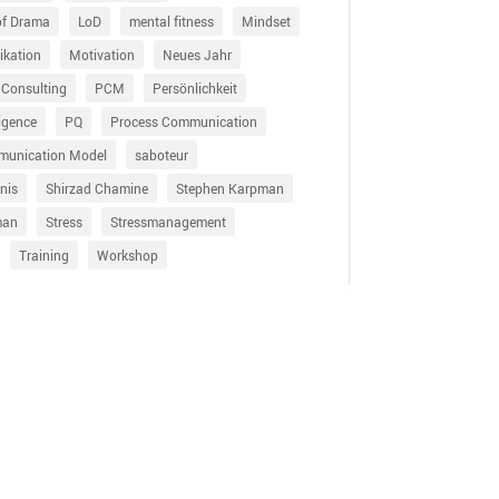
of Drama
LoD
mental fitness
Mindset
kation
Motivation
Neues Jahr
 Consulting
PCM
Persönlichkeit
ligence
PQ
Process Communication
munication Model
saboteur
nis
Shirzad Chamine
Stephen Karpman
man
Stress
Stressmanagement
Training
Workshop