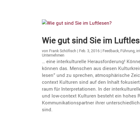
Wie gut sind Sie im Luftle
von
Frank Schöfisch
|
Feb. 3, 2016
|
Feedback
,
Führung
,
in
Unternehmen
… eine inter­kul­tu­relle Heraus­for­de­rung! Kö
können das. Menschen aus diesen Kultur­krei
lesen” und zu sprechen, atmosphä­ri­sche Ze
context Kulturen sind auf den Inhalt fokusiert
raum für Inter­pre­ta­tionen. In der inter­kul­t
und low-context Kulturen besteht ein hohes Ri
Kommu­ni­ka­ti­ons­partner ihrer unter­schied­li
sind.