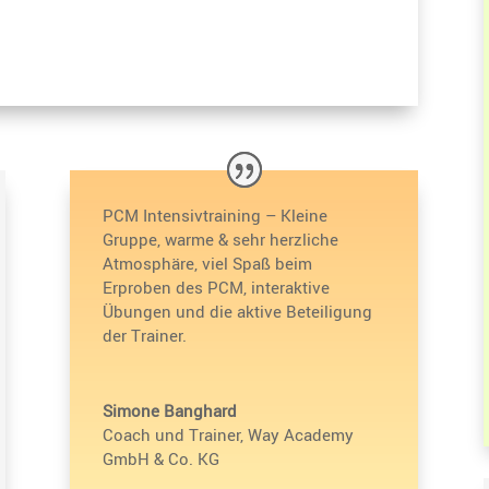
PCM Inten­siv­trai­ning – Kleine
Gruppe, warme & sehr herzliche
Atmosphäre, viel Spaß beim
Erproben des PCM, inter­ak­tive
Übungen und die aktive Betei­li­gung
der Trainer.
Simone Banghard
Coach und Trainer
,
Way Academy
GmbH & Co. KG