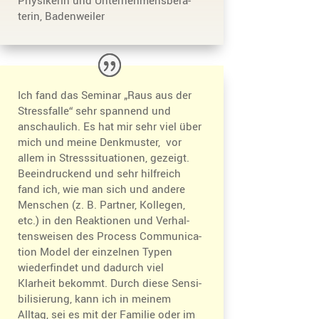
terin, Badenweiler
Ich fand das Seminar „Raus aus der
Stress­falle“ sehr spannend und
anschau­lich. Es hat mir sehr viel über
mich und meine Denkmuster, vor
allem in Stress­si­tua­tionen, gezeigt.
Beein­dru­ckend und sehr hilfreich
fand ich, wie man sich und andere
Menschen (z. B. Partner, Kollegen,
etc.) in den Reaktionen und Verhal­
tens­weisen des Process Commu­ni­ca­
tion Model der einzelnen Typen
wieder­findet und dadurch viel
Klarheit bekommt. Durch diese Sensi­
bi­li­sie­rung, kann ich in meinem
Alltag, sei es mit der Familie oder im