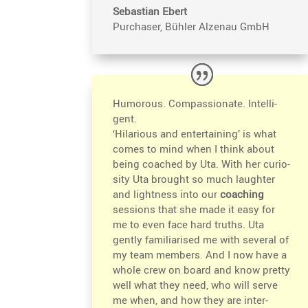
Sebas­tian Ebert
Purchaser
,
Bühler Alzenau GmbH
Humorous. Compas­sio­nate. Intel­li­
gent.
‘Hilarious and enter­tai­ning’ is what
comes to mind when I think about
being coached by Uta. With her curio­
sity Uta brought so much laughter
and light­ness into our
coaching
sessions that she made it easy for
me to even face hard truths. Uta
gently familia­rised me with several of
my team members. And I now have a
whole crew on board and know pretty
well what they need, who will serve
me when, and how they are inter-