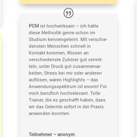
PCM
ist hochwirksam – ich hätte
diese Methodik gerne schon im
Studium kennen­ge­lernt. Mit verschie­
densten Menschen schnell in
Kontakt kommen, Wissen an
verschie­denste Zuhörer gut vermit­
teln, unter Druck gut zusam­men­ar­
beiten, Stress bei mir oder anderen
auflösen, waren Highlights – das
Anwen­dungs­spek­trum ist enorm! Für
mich beruf­lich hochre­le­vant. Tolle
Trainer, die es geschafft haben, dass
wir das Gelernte sofort in der Praxis
anwenden konnten.
Teilnehmer – anonym