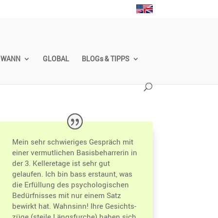
WANN
GLOBAL
BLOGs & TIPPS
Mein sehr schwie­riges Gespräch mit
einer vermut­li­chen Basis­be­har­rerin in
der 3. Keller­etage ist sehr gut
gelaufen. Ich bin bass erstaunt, was
die Erfül­lung des psycho­lo­gi­schen
Bedürf­nisses mit nur einem Satz
bewirkt hat. Wahnsinn! Ihre Gesichts­
züge (steile Längs­furche) haben sich