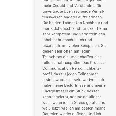
mehr Geduld und Verständnis für
unver­traute überra­schende Verhal­
tens­weisen anderer aufzu­bringen.
Die beiden Trainer Uta Nachbaur und
Frank Schöfisch sind für das Thema
sehr kompe­tent und vermit­teln den
Inhalt sehr anschau­lich und
praxisnah, mit vielen Beispielen. Sie
gehen sehr offen auf jeden
Teilnehmer ein und schaffen eine
tolle Lernat­mo­sphäre. Das Process
Commu­ni­ca­tion Persön­lich­keits­
profil, das für jeden Teilnehmer
erstellt wurde, ist sehr wertvoll. Ich
habe meine Bedürf­nisse und meine
Energie­fresser ein Stück besser
kennen­ge­lernt, nehme deutli­cher
wahr, wenn ich in Stress gerate und
weiß jetzt, wie ich am besten meine
Batte­rien wieder auflade. Und ich