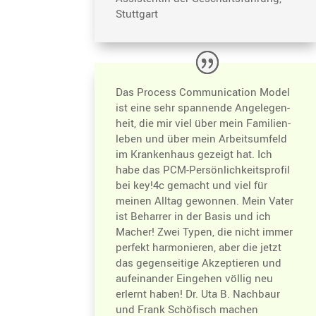
Stuttgart
Das Process Commu­ni­ca­tion Model
ist eine sehr spannende Angele­gen­
heit, die mir viel über mein Famili­en­
leben und über mein Arbeits­um­feld
im Kranken­haus gezeigt hat. Ich
habe das PCM-Persön­lich­keits­profil
bei key!4c gemacht und viel für
meinen Alltag gewonnen. Mein Vater
ist Beharrer in der Basis und ich
Macher! Zwei Typen, die nicht immer
perfekt harmo­nieren, aber die jetzt
das gegen­sei­tige Akzep­tieren und
aufein­ander Eingehen völlig neu
erlernt haben! Dr. Uta B. Nachbaur
und Frank Schöfisch machen