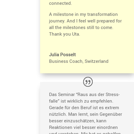
connected.
A milestone in my trans­for­ma­tion
journey. And I feel well prepared for
all the milestones still to come.
Thank you Uta.
Julia Posselt
Business Coach, Switzerland
Das Seminar “Raus aus der Stress­
falle” ist wirklich zu empfehlen.
Gerade für den Beruf ist es extrem
nützlich. Man lernt, sein Gegen­über
besser einzu­schätzen, kann
Reaktionen viel besser einordnen
und verstehen. Mir hat es geholfen,