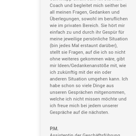
Coach und begleitet mich seither bei
all meinen Fragen, Gedanken und
Überle­gungen, sowohl im beruf­li­chen
wie im privaten Bereich. Sie hört mir
einfach zu und durch ihr Gespür für
meine jewei­lige persön­liche Situa­tion
(bin jedes Mal erstaunt darüber),
stellt sie Fragen, auf die ich so nicht
ohne weiteres gekommen wäre, gibt
mir Ideen/Gedankenanstöße mit, wie
ich zukünftig mit der ein oder
anderen Situa­tion umgehen kann. Ich
habe schon so viele Dinge aus
unseren Gesprä­chen mitge­nommen,
welche ich nicht missen möchte und
ich freue mich bei jedem unserer
Gespräche auf die nächsten.
P.M.
Assis­tentin der Geschäfts­füh­rung,