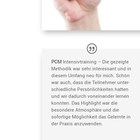
PCM
Inten­siv­trai­ning – Die gezeigte
Methodik war sehr inter­es­sant und in
diesem Umfang neu für mich. Schön
war auch, dass die Teilnehmer unter­
schied­liche Persön­lich­keiten hatten
und wir dadurch vonein­ander lernen
konnten. Das Highlight war die
beson­dere Atmosphäre und die
sofor­tige Möglich­keit das Gelernte in
der Praxis anzuwenden.