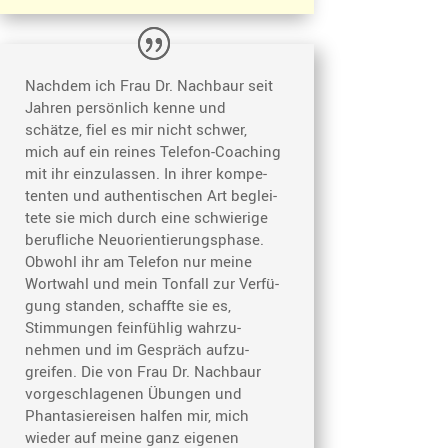
Nachdem ich Frau Dr. Nachbaur seit
Jahren persön­lich kenne und
schätze, fiel es mir nicht schwer,
mich auf ein reines Telefon-Coaching
mit ihr einzu­lassen. In ihrer kompe­
tenten und authen­ti­schen Art beglei­
tete sie mich durch eine schwie­rige
beruf­liche Neuori­en­tie­rungs­phase.
Obwohl ihr am Telefon nur meine
Wortwahl und mein Tonfall zur Verfü­
gung standen, schaffte sie es,
Stimmungen feinfühlig wahrzu­
nehmen und im Gespräch aufzu­
greifen. Die von Frau Dr. Nachbaur
vorge­schla­genen Übungen und
Phanta­sie­reisen halfen mir, mich
wieder auf meine ganz eigenen