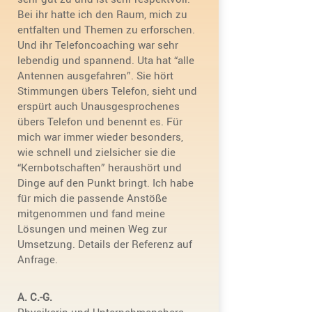
Bei ihr hatte ich den Raum, mich zu
entfalten und Themen zu erfor­schen.
Und ihr Telefon­coa­ching war sehr
lebendig und spannend. Uta hat “alle
Antennen ausge­fahren”. Sie hört
Stimmungen übers Telefon, sieht und
erspürt auch Unaus­ge­spro­chenes
übers Telefon und benennt es. Für
mich war immer wieder beson­ders,
wie schnell und zielsi­cher sie die
“Kernbot­schaften” heraus­hört und
Dinge auf den Punkt bringt. Ich habe
für mich die passende Anstöße
mitge­nommen und fand meine
Lösungen und meinen Weg zur
Umset­zung. Details der Referenz auf
Anfrage.
A. C.-G.
Physi­kerin und Unter­neh­mens­be­ra­