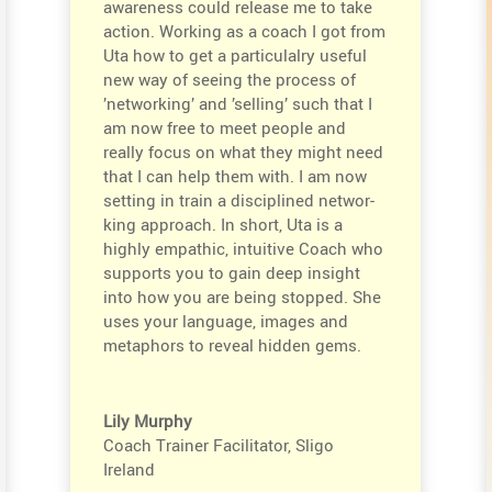
aware­ness could release me to take
action. Working as a coach I got from
Uta how to get a parti­cul­alry useful
new way of seeing the process of
’networ­king’ and ’selling’ such that I
am now free to meet people and
really focus on what they might need
that I can help them with. I am now
setting in train a disci­plined networ­
king approach. In short, Uta is a
highly empathic, intui­tive Coach who
supports you to gain deep insight
into how you are being stopped. She
uses your language, images and
metaphors to reveal hidden gems.
Lily Murphy
Coach Trainer Facili­tator, Sligo
Ireland