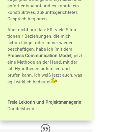
sofort entspannt und es konnte ein
konstruk­tives, zukunfts­ge­rich­tetes
Gespräch beginnen.
Aber nicht nur das: Für viele Situa­
tionen / Bezie­hungen, die mich
schon länger oder immer wieder
beschäf­tigen, habe ich [mit dem
Process Commu­ni­ca­tion Model
] jetzt
eine Methode an der Hand, mit der
ich Hypothesen aufstellen und
prüfen kann. Ich weiß jetzt auch, was
agil wirklich bedeutet
!
Freie Lektorin und Projektmanagerin
Gondels­heim