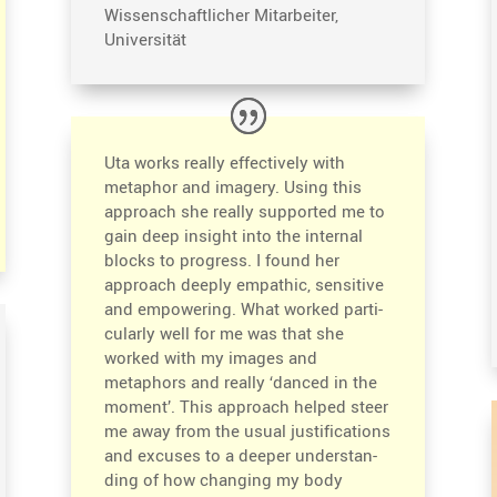
Wissen­schaft­li­cher Mitar­beiter,
Universität
Uta works really effec­tively with
metaphor and imagery. Using this
approach she really supported me to
gain deep insight into the internal
blocks to progress. I found her
approach deeply empathic, sensi­tive
and empowe­ring. What worked parti­
cu­larly well for me was that she
worked with my images and
metaphors and really ‘danced in the
moment’. This approach helped steer
me away from the usual justi­fi­ca­tions
and excuses to a deeper under­stan­
ding of how changing my body