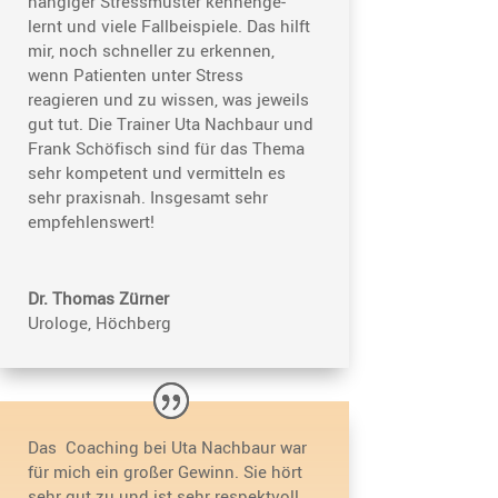
hän­giger Stress­muster kennen­ge­
lernt und viele Fallbei­spiele. Das hilft
mir, noch schneller zu erkennen,
wenn Patienten unter Stress
reagieren und zu wissen, was jeweils
gut tut. Die Trainer Uta Nachbaur und
Frank Schöfisch sind für das Thema
sehr kompe­tent und vermit­teln es
sehr praxisnah. Insge­samt sehr
empfehlenswert!
Dr. Thomas Zürner
Urologe, Höchberg
Das Coaching bei Uta Nachbaur war
für mich ein großer Gewinn. Sie hört
sehr gut zu und ist sehr respekt­voll.