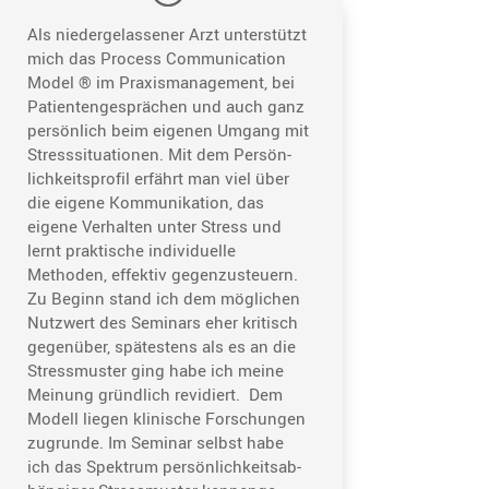
Als nieder­ge­las­sener Arzt unter­stützt
mich das Process Commu­ni­ca­tion
Model ® im Praxis­ma­nage­ment, bei
Patien­ten­ge­sprä­chen und auch ganz
persön­lich beim eigenen Umgang mit
Stress­si­tua­tionen. Mit dem Persön­
lich­keits­profil erfährt man viel über
die eigene Kommu­ni­ka­tion, das
eigene Verhalten unter Stress und
lernt prakti­sche indivi­du­elle
Methoden, effektiv gegen­zu­steuern.
Zu Beginn stand ich dem mögli­chen
Nutzwert des Seminars eher kritisch
gegen­über, spätes­tens als es an die
Stress­muster ging habe ich meine
Meinung gründ­lich revidiert. Dem
Modell liegen klini­sche Forschungen
zugrunde. Im Seminar selbst habe
ich das Spektrum persön­lich­keits­ab­