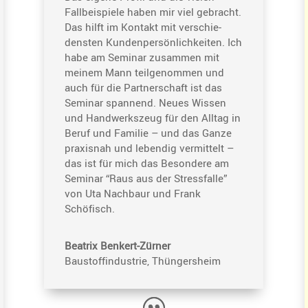
Fallbei­spiele haben mir viel gebracht.
Das hilft im Kontakt mit verschie­
densten Kunden­per­sön­lich­keiten. Ich
habe am Seminar zusammen mit
meinem Mann teilge­nommen und
auch für die Partner­schaft ist das
Seminar spannend. Neues Wissen
und Handwerks­zeug für den Alltag in
Beruf und Familie – und das Ganze
praxisnah und lebendig vermit­telt –
das ist für mich das Beson­dere am
Seminar “Raus aus der Stress­falle”
von Uta Nachbaur und Frank
Schöfisch.
Beatrix Benkert-Zürner
Baustoff­in­dus­trie, Thüngersheim