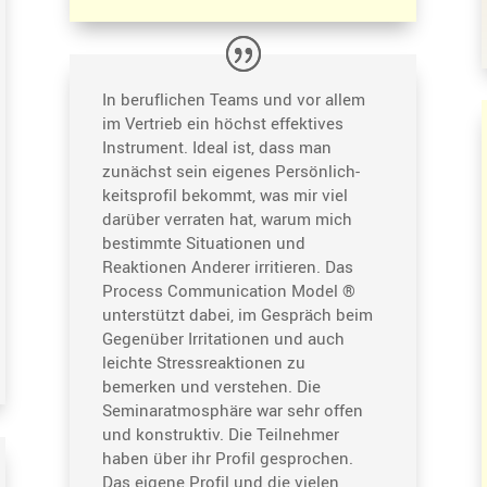
In beruf­li­chen Teams und vor allem
im Vertrieb ein höchst effek­tives
Instru­ment. Ideal ist, dass man
zunächst sein eigenes Persön­lich­
keits­profil bekommt, was mir viel
darüber verraten hat, warum mich
bestimmte Situa­tionen und
Reaktionen Anderer irritieren. Das
Process Commu­ni­ca­tion Model ®
unter­stützt dabei, im Gespräch beim
Gegen­über Irrita­tionen und auch
leichte Stress­re­ak­tionen zu
bemerken und verstehen. Die
Seminar­at­mo­sphäre war sehr offen
und konstruktiv. Die Teilnehmer
haben über ihr Profil gespro­chen.
Das eigene Profil und die vielen