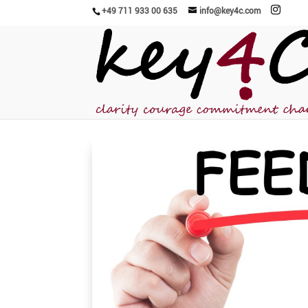
+49 711 933 00 635
info@key4c.com