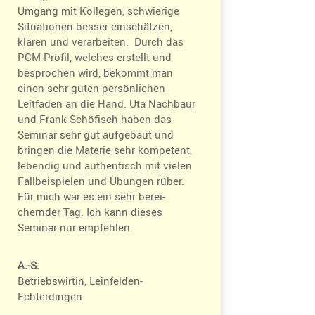
Umgang mit Kollegen, schwie­rige
Situa­tionen besser einschätzen,
klären und verar­beiten. Durch das
PCM-Profil, welches erstellt und
bespro­chen wird, bekommt man
einen sehr guten persön­li­chen
Leitfaden an die Hand. Uta Nachbaur
und Frank Schöfisch haben das
Seminar sehr gut aufge­baut und
bringen die Materie sehr kompe­tent,
lebendig und authen­tisch mit vielen
Fallbei­spielen und Übungen rüber.
Für mich war es ein sehr berei­
chernder Tag. Ich kann dieses
Seminar nur empfehlen.
A.-S.
Betriebs­wirtin, Leinfelden-
Echterdingen