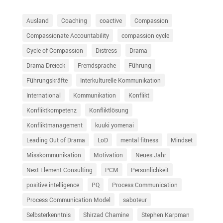
Ausland
Coaching
coactive
Compassion
Compassionate Accountability
compassion cycle
Cycle of Compassion
Distress
Drama
Drama Dreieck
Fremdsprache
Führung
Führungskräfte
Interkulturelle Kommunikation
International
Kommunikation
Konflikt
Konfliktkompetenz
Konfliktlösung
Konfliktmanagement
kuuki yomenai
Leading Out of Drama
LoD
mental fitness
Mindset
Misskommunikation
Motivation
Neues Jahr
Next Element Consulting
PCM
Persönlichkeit
positive intelligence
PQ
Process Communication
Process Communication Model
saboteur
Selbsterkenntnis
Shirzad Chamine
Stephen Karpman