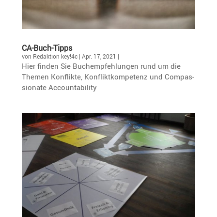
CA-Buch-Tipps
von
Redaktion key!4c
|
Apr. 17, 2021
|
Hier finden Sie Buchemp­feh­lungen rund um die
Themen Konflikte, Konflikt­kom­pe­tenz und Compas­
sio­nate Accountability