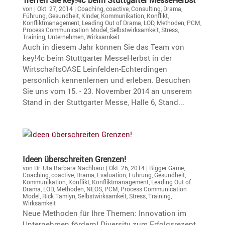
Treffen Sie key!4c beim Stutt­garter MesseHerbst
von
|
Okt. 27, 2014
|
Coaching
,
coactive
,
Consulting
,
Drama
,
Führung
,
Gesundheit
,
Kinder
,
Kommunikation
,
Konflikt
,
Konfliktmanagement
,
Leading Out of Drama
,
LOD
,
Methoden
,
PCM
,
Process Communication Model
,
Selbstwirksamkeit
,
Stress
,
Training
,
Unternehmen
,
Wirksamkeit
Auch in diesem Jahr können Sie das Team von
key!4c beim Stuttgarter MesseHerbst in der
WirtschaftsOASE Leinfelden-Echterdingen
persönlich kennenlernen und erleben. Besuchen
Sie uns vom 15. - 23. November 2014 an unserem
Stand in der Stuttgarter Messe, Halle 6, Stand...
Ideen überschreiten Grenzen!
von
Dr. Uta Barbara Nachbaur
|
Okt. 26, 2014
|
Bigger Game
,
Coaching
,
coactive
,
Drama
,
Evaluation
,
Führung
,
Gesundheit
,
Kommunikation
,
Konflikt
,
Konfliktmanagement
,
Leading Out of
Drama
,
LOD
,
Methoden
,
NEOS
,
PCM
,
Process Communication
Model
,
Rick Tamlyn
,
Selbstwirksamkeit
,
Stress
,
Training
,
Wirksamkeit
Neue Methoden für Ihre Themen: Innovation im
Unternehmen fördern! Diversity zum Erfolgsrezept