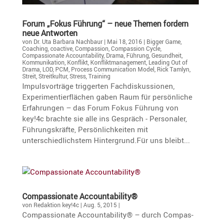
Forum „Fokus Führung“ – neue Themen fordern
neue Antworten
von
Dr. Uta Barbara Nachbaur
|
Mai 18, 2016
|
Bigger Game
,
Coaching
,
coactive
,
Compassion
,
Compassion Cycle
,
Compassionate Accountability
,
Drama
,
Führung
,
Gesundheit
,
Kommunikation
,
Konflikt
,
Konfliktmanagement
,
Leading Out of
Drama
,
LOD
,
PCM
,
Process Communication Model
,
Rick Tamlyn
,
Streit
,
Streitkultur
,
Stress
,
Training
Impulsvorträge triggerten Fachdiskussionen,
Experimentierflächen gaben Raum für persönliche
Erfahrungen – das Forum Fokus Führung von
key!4c brachte sie alle ins Gespräch - Personaler,
Führungskräfte, Persönlichkeiten mit
unterschiedlichstem Hintergrund.Für uns bleibt...
Compas­sio­nate Accountability®
von
Redaktion key!4c
|
Aug. 5, 2015
|
Compas­sio­nate Accoun­ta­bi­lity® – durch Compas­