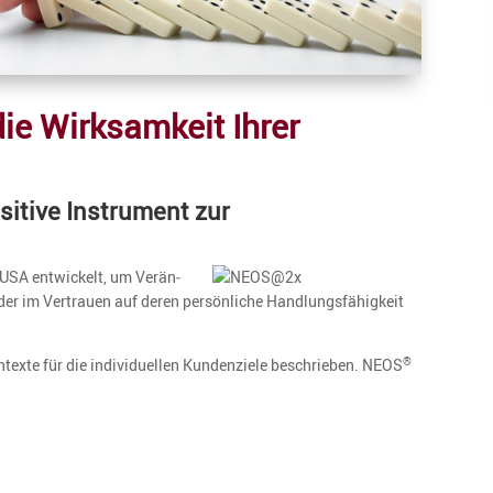
e Wirksam­keit Ihrer
si­tive Instru­ment zur
USA entwi­ckelt, um Verän­
der im Vertrauen auf deren persön­liche Handlungs­fä­hig­keit
texte für die indivi­du­ellen Kunden­ziele beschrieben. NEOS
®