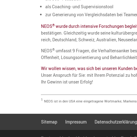
als Coaching- und Supervisionstool
zur Generie­rung von Vergleichs­daten bei Team
NEOS
wurde durch inten­sive Forschungen beglei
®
bestä­tigen. Gleich­zeitig wurde seine kultur­über­g
reich, Deutsch­land, Schweiz, Austra­lien, Neusee­l
NEOS
umfasst 9 Fragen, die Verhal­tens­anker be
®
Offen­heit, Lösungs­ori­en­tie­rung und Beharrlichkei
Wir wollen wissen, was sich bei unseren Kunden 
Unser Anspruch für Sie: mit Ihrem Poten­zial zu ho
Ihr Gewinn ist unser Erfolg!
1
NEOS ist in den USA eine einge­tra­gene Wortmarke; Marken­sc
Sitemap
Impressum
Daten­schutz­er­klä­run