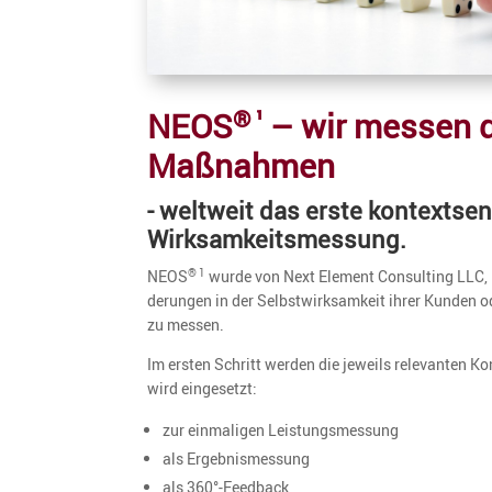
® ¹
NEOS
– wir messen di
Maßnahmen
- weltweit das erste kontext­sen­
Wirksamkeitsmessung.
NEOS
wurde von Next Element Consul­ting LLC, 
® 1
de­rungen in der Selbst­wirk­sam­keit ihrer Kunden o
zu messen.
Im ersten Schritt werden die jeweils relevanten Kon
wird eingesetzt:
zur einma­ligen Leistungsmessung
als Ergeb­nis­mes­sung
als 360°-Feedback