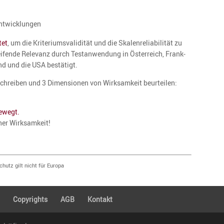
entwicklungen
tet
, um die Krite­ri­ums­va­li­dität und die Skalen­re­lia­bi­lität zu
rei­fende Relevanz durch Testan­wen­dung in Öster­reich, Frank­
and und die USA bestätigt.
schreiben und 3 Dimen­sionen von Wirksam­keit beurteilen:
t
bewegt.
her Wirksam­keit!
hutz gilt nicht für Europa
g
Copyrights
AGB
Kontakt