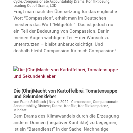
Cycle
,
Compassionate Accountability
,
Drama
,
Konfliktlösung
,
Leading Out of Drama
,
LOD
Fragt man nach der Überset­zung für das engli­sche
Wort “Compas­sion”, erhält man im Deutschen
meistens das Wort “Mitge­fühl”. Das ist jedoch nur
ein Teil der Bedeu­tung von Compas­sion. Der in
meinen Augen wichti­gere Teil – der Wunsch zu
unter­stützen – bleibt unberück­sich­tigt. Und
deshalb bleibt Compas­sion für mich Compassion!
Die (Ohn)Macht von Kartof­fel­brei, Tomaten­suppe
und Sekundenkleber
von
Frank Schöfisch
|
Nov. 4, 2022
|
Compassion
,
Compassionate
Accountability
,
Distress
,
Drama
,
Konflikt
,
Konfliktkompetenz
,
Mindset
Dem Drama des Klima­wan­dels durch die Erzeu­gung
anderer Dramen (negativer Konflikte) zu begegnen,
ist ein “Bären­dienst” in der Sache. Nachhal­tige