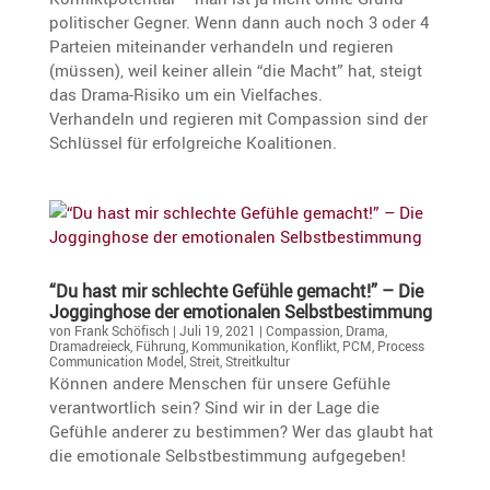
politi­scher Gegner. Wenn dann auch noch 3 oder 4
Parteien mitein­ander verhan­deln und regieren
(müssen), weil keiner allein “die Macht” hat, steigt
das Drama-Risiko um ein Vielfaches.
Verhan­deln und regieren mit Compas­sion sind der
Schlüssel für erfolg­reiche Koalitionen.
“Du hast mir schlechte Gefühle gemacht!” – Die
Jogging­hose der emotio­nalen Selbstbestimmung
von
Frank Schöfisch
|
Juli 19, 2021
|
Compassion
,
Drama
,
Dramadreieck
,
Führung
,
Kommunikation
,
Konflikt
,
PCM
,
Process
Communication Model
,
Streit
,
Streitkultur
Können andere Menschen für unsere Gefühle
verant­wort­lich sein? Sind wir in der Lage die
Gefühle anderer zu bestimmen? Wer das glaubt hat
die emotio­nale Selbst­be­stim­mung aufgegeben!