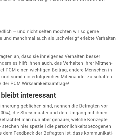
l
ed­lich – und nicht selten möchten wir so gerne
re und manchmal auch als „schwierig“ erlebte Verhalten
ragten an, dass sie ihr eigenes Verhalten besser
dern es hilft ihnen auch, das Verhalten ihrer Mitmen­
tet PCM einen wichtigen Beitrag, andere Menschen in
%) und somit ein erfolg­rei­ches Mitein­ander zu schaffen.
sse der PCM Wirksamkeitsumfrage!
 bleibt interessant
inne­rung geblieben sind, nennen die Befragten vor
 (100%), die Stress­muster und den Umgang mit ihnen
). Betrachtet man nun aber genauer, welche Konzepte
stechen hier speziell die persön­lich­keits­be­zo­genen
us dem Feedback der Befragten ist, dass kommu­ni­ka­ti­