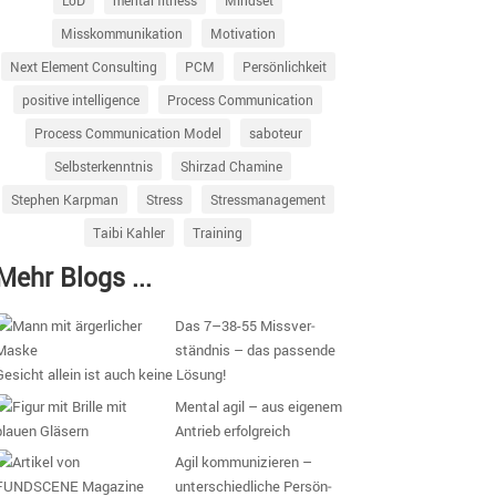
LoD
mental fitness
Mindset
Misskommunikation
Motivation
Next Element Consulting
PCM
Persönlichkeit
positive intelligence
Process Communication
Process Communication Model
saboteur
Selbsterkenntnis
Shirzad Chamine
Stephen Karpman
Stress
Stressmanagement
Taibi Kahler
Training
Mehr Blogs ...
Das 7–38-55 Missver­
ständnis – das passende
Gesicht allein ist auch keine Lösung!
Mental agil – aus eigenem
Antrieb erfolgreich
Agil kommu­ni­zieren –
unter­schied­liche Persön­