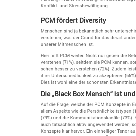
Konflikt- und Stressbewältigung.
PCM fördert Diversity
Menschen sind ja bekannt­lich sehr unter­schi
verstehen, was der Grund für das derart ande
unserer Mitmen­schen ist.
Hier hilft PCM weiter: Nicht nur geben die Bef
verstehen (71%), seitdem sie PCM kennen, son
schen besser zu verstehen (72%). Zudem leis
ihrer Unter­schied­lich­keit zu akzep­tieren (65
Dies ist wohl eine der schönsten Erkennt­ni
Die „Black Box Mensch“ ist und
Auf die Frage, welche der PCM Konzepte in Er
allem Aspekte wie die Persön­lich­keits­typen
(79%) und die Kommu­ni­ka­ti­ons­ka­näle (73%
auch tatsäch­lich aktiv angewendet werden, so 
Konzepte klar hervor. Ein einhel­liger Tenor a