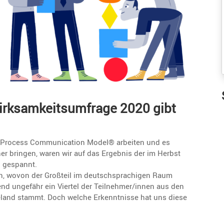
or Ihnen ...
nachdem, wer vor Ihnen ...
Wirksam­keits­um­frage 2020 gibt
 Process Commu­ni­ca­tion Model® arbeiten und es
 bringen, waren wir auf das Ergebnis der im Herbst
” gespannt.
, wovon der Großteil im deutsch­spra­chigen Raum
hrend ungefähr ein Viertel der Teilnehmer/innen aus den
e­land stammt. Doch welche Erkennt­nisse hat uns diese