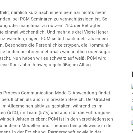
­ef­fekt, nämlich kurz nach einem Seminar nichts mehr
den, bei PCM Seminaren zu vernach­läs­sigen ist. So
fig oder manchmal zu nutzen. 75% der Befragten
einmal wöchent­lich. Und mehr als drei Viertel jener
anzuwenden, sagen, PCM selbst nach mehr als einem
. Beson­ders die Persön­lich­keits­typen, die Kommu­ni­
nisse finden bei ihnen mehrmals wöchent­lich oder sogar
rascht. Nun haben wir es schwarz auf weiß: PCM wird
weise über Jahre hinweg regel­mäßig im Alltag
as Process Commu­ni­ca­tion Model® Anwen­dung findet.
ruf­li­chen als auch im privaten Bereich. Der Großteil
n im Allge­meinen aktiv zu gestalten, während es im
ikten (61%), im Team (57%) und auch für die Führungs­ar­
s wir seit Jahren erleben: PCM ist in den verschie­densten
u anderen Modellen und Theorien beispiels­weise in der
ment, in der Erzie­hung, Partner­schaft sowie in der