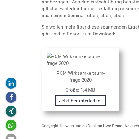
ons­be­zo­gene Aspekte einfach Übung benötig
gilt also weiterhin für die Gestal­tung unsere
nach einem Seminar: üben, üben, üben.
Sie wollen mehr über diese spannenden Ergeb­
gibt es den Report zum Download:
PCM Wirksam­keits­um­
frage 2020
Größe:
1.4 MB
Jetzt herun­ter­laden!
Copyright Hinweis: Vielen Dank an Uwe Reiner-Kolouch,