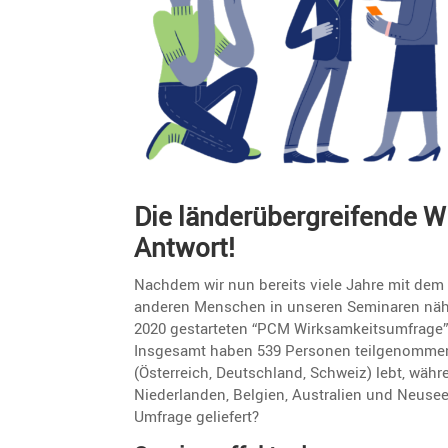
nachdem, wer vor Ihnen ...
nachdem, wer v
Die länder­über­grei­fende 
Antwort!
Nachdem wir nun bereits viele Jahre mit dem
anderen Menschen in unseren Seminaren näher
2020 gestar­teten “PCM Wirksam­keits­um­frage
Insge­samt haben 539 Personen teilge­nommen
(Öster­reich, Deutsch­land, Schweiz) lebt, wä
Nieder­landen, Belgien, Austra­lien und Neuse
Umfrage geliefert?