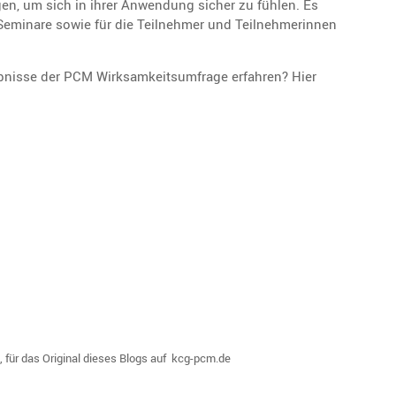
en, um sich in ihrer Anwen­dung sicher zu fühlen. Es
r Seminare sowie für die Teilnehmer und Teilneh­me­rinnen
nisse der PCM Wirksam­keits­um­frage erfahren? Hier
 für das Original dieses Blogs auf kcg-pcm.de