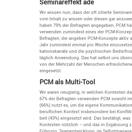
Seminar­ef­fekt ade
Wir w
issen nun, dass der oft zitierte Seminar
vom Inhalt zu wissen oder diesen gar anzuwen
haben 79% der Befragten angegeben, PCM häu
verwenden zumin­dest eines der PCM-Konzepte 
Befragten, die angeben PCM-Konzepte aktiv 
Jahr zumin­dest einmal pro Woche einzu­setzen
ka­ti­ons­ka­näle und die psychi­schen Bedürf­
täglich Anwen­dung. Das hat selbst uns über
von der Mehrzahl der Menschen erfreu­li­cher­
eingesetzt.
PCM als Multi-Tool
Wir waren neugierig, in welchen Kontexten d
67% der Befragten verwenden PCM sowohl im be
(66%) nutzt es, um die eigene Kommu­ni­ka­tio
beruf­li­chen Kontext insbe­son­dere bei Konfl
beit (43%) einge­setzt wird. Das bestä­tigt, wa
Kontexten nützlich – und das in Ergän­zung z
Führung, Teament­wick­lung, im Selbst­ma­nage­