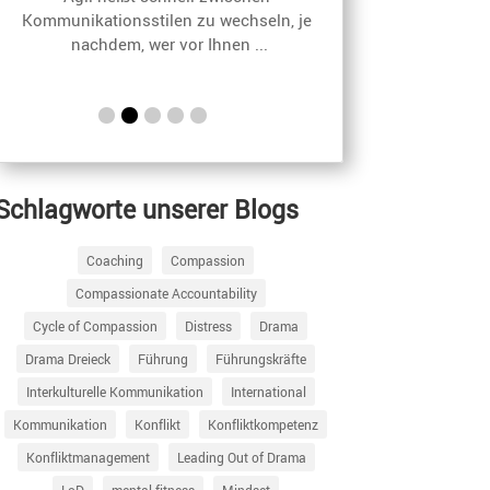
Kommunikationsstilen zu wechseln, je 
nachdem, w
nachdem, wer vor Ihnen ...
Schlagworte unserer Blogs
Coaching
Compassion
Compassionate Accountability
Cycle of Compassion
Distress
Drama
Drama Dreieck
Führung
Führungskräfte
Interkulturelle Kommunikation
International
Kommunikation
Konflikt
Konfliktkompetenz
Konfliktmanagement
Leading Out of Drama