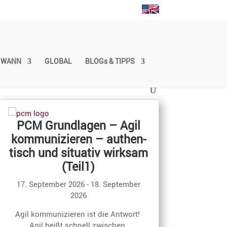
WANN
GLOBAL
BLOGs & TIPPS
PCM Grund­lagen – Agil
PCM Gr
kommu­ni­zieren – authen­
Praxistag –
tisch und situativ wirksam
zieren – au
(Teil1)
situativ w
17. September 2026
- 18. September
16. O
2026
Agil kommunizie
Agil kommunizieren ist die Antwort! 
Agil heißt 
Agil heißt schnell zwischen 
Kommunikationsst