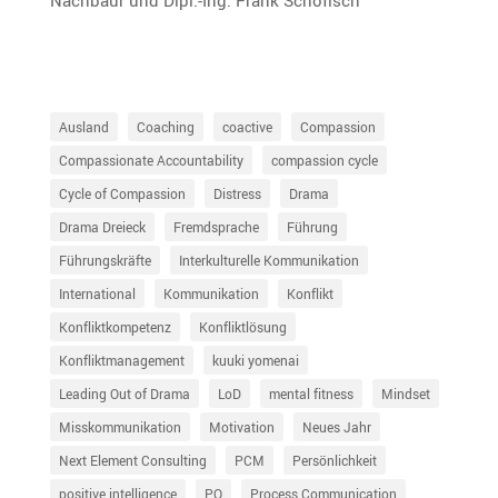
Ausland
Coaching
coactive
Compassion
Compassionate Accountability
compassion cycle
Cycle of Compassion
Distress
Drama
Drama Dreieck
Fremdsprache
Führung
Führungskräfte
Interkulturelle Kommunikation
International
Kommunikation
Konflikt
Konfliktkompetenz
Konfliktlösung
Konfliktmanagement
kuuki yomenai
Leading Out of Drama
LoD
mental fitness
Mindset
Misskommunikation
Motivation
Neues Jahr
Next Element Consulting
PCM
Persönlichkeit
positive intelligence
PQ
Process Communication