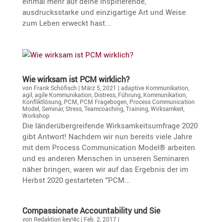
einmal mehr auf deine inspirierende,
ausdrucksstarke und einzigartige Art und Weise
zum Leben erweckt hast...
Wie wirksam ist PCM wirklich?
von
Frank Schöfisch
|
März 5, 2021
|
adaptive Kommunikation
,
agil
,
agile Kommunikation
,
Distress
,
Führung
,
Kommunikation
,
Konfliktlösung
,
PCM
,
PCM Fragebogen
,
Process Communication
Model
,
Seminar
,
Stress
,
Teamcoaching
,
Training
,
Wirksamkeit
,
Workshop
Die länderübergreifende Wirksamkeitsumfrage 2020
gibt Antwort! Nachdem wir nun bereits viele Jahre
mit dem Process Communication Model® arbeiten
und es anderen Menschen in unseren Seminaren
näher bringen, waren wir auf das Ergebnis der im
Herbst 2020 gestarteten "PCM...
Compas­sio­nate Accoun­ta­bi­lity und Sie
von
Redaktion key!4c
|
Feb. 2, 2017
|