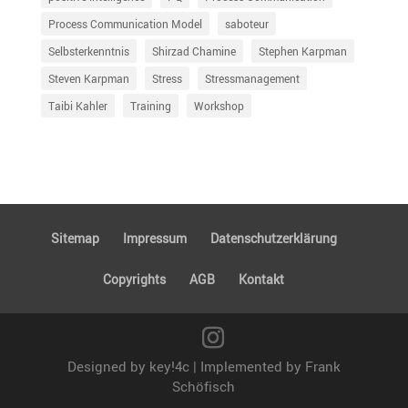
Process Communication Model
saboteur
Selbsterkenntnis
Shirzad Chamine
Stephen Karpman
Steven Karpman
Stress
Stressmanagement
Taibi Kahler
Training
Workshop
Sitemap
Impressum
Daten­schutz­er­klä­rung
Copyrights
AGB
Kontakt
Designed by key!4c | Implemented by Frank
Schöfisch