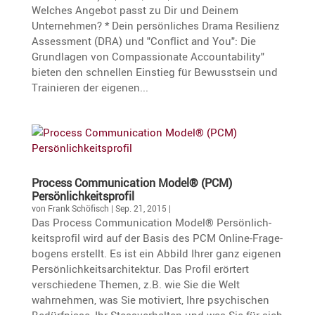
Welches Angebot passt zu Dir und Deinem
Unternehmen? * Dein persönliches Drama Resilienz
Assessment (DRA) und "Conflict and You": Die
Grundlagen von Compassionate Accountability"
bieten den schnellen Einstieg für Bewusstsein und
Trainieren der eigenen...
Process Commu­ni­ca­tion Model® (PCM)
Persönlichkeitsprofil
von
Frank Schöfisch
|
Sep. 21, 2015
|
Das Process Commu­ni­ca­tion Model® Persön­lich­
keits­profil wird auf der Basis des PCM Online-Frage­
bo­gens erstellt. Es ist ein Abbild Ihrer ganz eigenen
Persön­lich­keits­ar­chi­tektur. Das Profil erörtert
verschie­dene Themen, z.B. wie Sie die Welt
wahrnehmen, was Sie motiviert, Ihre psychi­schen
Bedürf­nisse, Ihr Stess­ver­halten und was Sie für sich