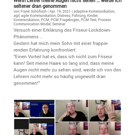
Wenn Lehrer meine Augen nicht sehen … werde ich
seltener dran genommen
von
Frank Schöfisch
|
Apr. 19, 2021
|
adaptive Kommunikation
,
agil
,
agile Kommunikation
,
Distress
,
Führung
,
Kinder
,
Kommunikation
,
PCM
,
PCM Fragebogen
,
PCM Test
,
Process
Communication Model
,
Seminar
Versuch einer Erklä­rung des Friseur-Lockdown-
Phänomens …
Gestern hat mich mein Sohn mit einer frappie­
renden Erfah­rung konfrontiert:
“Einen Vorteil hat es, dass ich nicht zum Friseur
kann! Seit meine Haare so lang sind, dass meine
Augen nicht mehr zu sehen sind, werde ich von den
Lehrern nicht mehr so häufig ungewollt dran
genommen!”