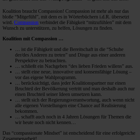
Koali­tion braucht Compas­sion! Compas­sion ist mehr als nur das
bloße “Mitge­fühl”, mit dem es in Wörter­bü­chern i.d.R. übersetzt
wird.
Compas­sion
verbindet die Fähig­keit “mitzu­fühlen” mit dem
Wunsch zu unter­stützen, zu helfen, Lösungen zu finden.
Koali­tion mit Compassion …
… ist die Fähig­keit und die Bereit­schaft in die “Schuhe
der/des Anderen zu treten” und Dinge aus einer anderen
Perspek­tive zu betrachten.
… schließt ein Nachgeben “des lieben Frieden willens” aus.
… stellt eine neue, innova­tive und konsens­fä­hige Lösung –
vor das eigene Wahlprogramm.
… berück­sich­tigt, dass jeder Koali­ti­ons­partner nur einen
Bruch­teil der Bevöl­ke­rung vertritt und man deshalb auch nur
einen Bruch­teil seiner Ideen umsetzen kann.
… stellt sich der Regie­rungs­ver­ant­wor­tung, auch wenn nicht
alle eigenen Vorstel­lungen eine Chance auf Reali­sie­rung
bekommen.
… schafft auch noch in 4 Jahren Lösungen für Themen die
wir heute noch nicht kennen…
Das “compas­sio­nate Mindset” ist entschei­dend für eine erfolg­reiche
Zusammenarbeit!