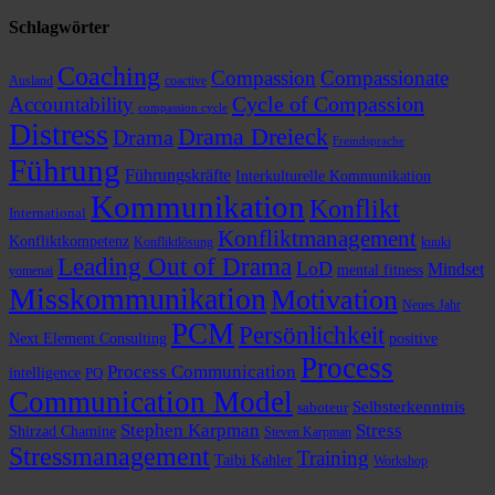
rien
Schlag­wörter
Coaching
Compassion
Compassionate
Ausland
coactive
Cycle of Compassion
Accountability
compassion cycle
Distress
Drama Dreieck
Drama
Fremdsprache
Führung
Führungskräfte
Interkulturelle Kommunikation
Kommunikation
Konflikt
International
Konfliktmanagement
Konfliktkompetenz
Konfliktlösung
kuuki
Leading Out of Drama
LoD
Mindset
mental fitness
yomenai
Misskommunikation
Motivation
Neues Jahr
PCM
Persönlichkeit
Next Element Consulting
positive
Process
Process Communication
intelligence
PQ
Communication Model
Selbsterkenntnis
saboteur
Stephen Karpman
Stress
Shirzad Chamine
Steven Karpman
Stressmanagement
Training
Taibi Kahler
Workshop