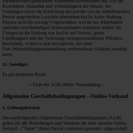
Fachbereichen qualifizierte Referenten/Refrentinnen aus. Für die
Korrektheit, Aktualität und Vollständigkeit der Inhalte, der
Unterlagen sowie die Erreichung des jeweils von der teilnehmenden
Person angestrebten Lernziels übernimmt key!4c keine Haftung.
Ebenso nicht für etwaige Folgeschäden, welche aus fehlerhaften
und/oder unvollständigen Seminarinhalten entstehen sollten. Im
Übrigen ist die Haftung von key!4c auf Vorsatz, grobe
Fahrlässigkeit und die Verletzung vertragswesentlicher Pflichten
beschränkt, wobei es sich um typische, bei einer
Fort-/Weiterbildungsveranstaltung vorhersehbare Schäden handeln
muss.
11. Sonstiges
Es gilt deutsches Recht.
-- Ende der AGB offene Veranstaltung --
Allgemeine Geschäftsbedingungen - Online-Verkauf
1. Geltungsbereich
Die nachfolgenden Allgemeinen Geschäftsbedingungen (AGB)
gelten für alle Bestellungen und Verkäufe die über unseren Online-
Verkauf - \"Store\" (https://key4c.com/store) genannt - abgewickelt