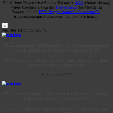
Die Vorlage für den vorstehenden Teil dieser
AGB
(Online-Verkauf)
wurde kostenlos erstellt mit
Trusted Shops
Rechtstexter in
Kooperation mit
Wilde Beuger Solmecke Rechtsanwälte
;
Ergänzungen und Anpassungen von Frank Schöfisch.
x
Nächster Termin mit key!4c
PCM Grund­lagen Praxistag – Agil kommu­ni­zieren
– authen­tisch und situativ wirksam (Teil2)
PCM Grund­lagen Praxistag – Agil kommu­ni­zieren – authen­
tisch und situativ wirksam (Teil2)
11. September 2026
PCM Grund­lagen – Agil kommu­ni­zieren – authen­
tisch und situativ wirksam (Teil1)
PCM Grund­lagen – Agil kommu­ni­zieren – authen­tisch und