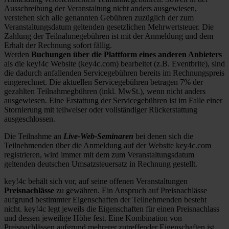
Ausschreibung der Veranstaltung nicht anders ausgewiesen,
verstehen sich alle genannten Gebühren zuzüglich der zum
Veranstaltungsdatum geltenden gesetzlichen Mehrwertsteuer. Die
Zahlung der Teilnahmegebühren ist mit der Anmeldung und dem
Erhalt der Rechnung sofort fällig.
Werden
Buchungen über die Plattform eines anderen Anbieters
als die key!4c Website (key4c.com) bearbeitet (z.B. Eventbrite), sind
die dadurch anfallenden Servicegebühren bereits im Rechnungspreis
eingerechnet. Die aktuellen Servicegebühren betragen 7% der
gezahlten Teilnahmegbühren (inkl. MwSt.), wenn nicht anders
ausgewiesen. Eine Erstattung der Servicegebühren ist im Falle einer
Stornierung mit teilweiser oder vollständiger Rückerstattung
ausgeschlossen.
Die Teilnahme an
Live-Web-Seminaren
bei denen sich die
Teilnehmenden über die Anmeldung auf der Website key4c.com
registrieren, wird immer mit dem zum Veranstaltungsdatum
geltenden deutschen Umsatzsteuersatz in Rechnung gestellt.
key!4c behält sich vor, auf seine offenen Veranstaltungen
Preisnachlässe
zu gewähren. Ein Anspruch auf Preisnachlässe
aufgrund bestimmter Eigenschaften der Teilnehmenden besteht
nicht. key!4c legt jeweils die Eigenschaften für einen Preisnachlass
und dessen jeweilige Höhe fest. Eine Kombination von
Preisnachlässen aufgrund mehrerer zutreffender Eigenschaften ist