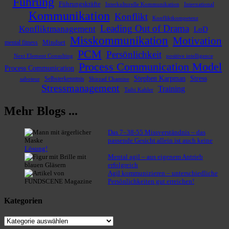
Führung
Führungskräfte
Interkulturelle Kommunikation
International
Kommunikation
Konflikt
Konfliktkompetenz
Leading Out of Drama
Konfliktmanagement
LoD
Misskommunikation
Motivation
mental fitness
Mindset
PCM
Persönlichkeit
Next Element Consulting
positive intelligence
Process Communication Model
Process Communication
Stephen Karpman
Stress
Selbsterkenntnis
Shirzad Chamine
saboteur
Stressmanagement
Training
Taibi Kahler
Mehr Blogs ...
Das 7–38-55 Missver­ständnis – das
passende Gesicht allein ist auch keine
Lösung!
Mental agil – aus eigenem Antrieb
erfolgreich
Agil kommu­ni­zieren – unter­schied­liche
Persön­lich­keiten gut erreichen!
Katego­rien
Katego­