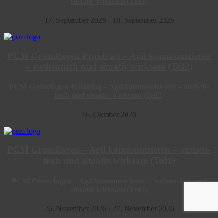
situativ wirksam (Teil1)
17. September 2026 - 18. September 2026
PCM Grund­lagen Praxistag – Agil kommu­ni­zieren
– authen­tisch und situativ wirksam (Teil2)
PCM Grund­lagen Praxistag – Agil kommu­ni­zieren – authen­
tisch und situativ wirksam (Teil2)
16. Oktober 2026
PCM Grund­lagen – Agil kommu­ni­zieren – authen­
tisch und situativ wirksam (Teil1)
PCM Grund­lagen – Agil kommu­ni­zieren – authen­tisch und
situativ wirksam (Teil1)
26. November 2026 - 27. November 2026