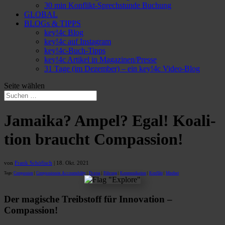
30 min Konflikt-Sprech­­stunde Buchung
GLOBAL
BLOGs & TIPPS
key!4c Blog
key!4c auf Instagram
key!4c-Buch-Tipps
key!4c Artikel in Magazinen/Presse
31 Tage (im Dezember) – ein key!4c Video-Blog
Seite wählen
Jamaika? Ampel? Egal! Koali­
tion braucht Compassion!
von
Frank Schöfisch
|
18. Okt. 2021
Tags:
Compassion
|
Compassionate Accountability
|
Drama
|
Führung
|
Kommunikation
|
Konflikt
|
Mindset
Der magische Treib­stoff für Innova­tion –
Compassion!