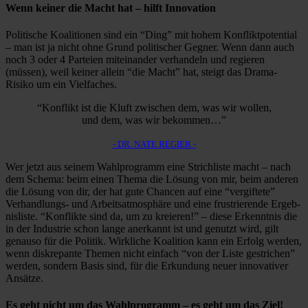
Wenn keiner die Macht hat – hilft Innovation
Politi­sche Koali­tionen sind ein “Ding” mit hohem Konflikt­po­ten­tial
– man ist ja nicht ohne Grund politi­scher Gegner. Wenn dann auch
noch 3 oder 4 Parteien mitein­ander verhan­deln und regieren
(müssen), weil keiner allein “die Macht” hat, steigt das Drama-
Risiko um ein Vielfaches.
“Konflikt ist die Kluft zwischen dem, was wir wollen,
und dem, was wir bekommen…”
- DR. NATE REGIER -
Wer jetzt aus seinem Wahlpro­gramm eine Strich­liste macht – nach
dem Schema: beim einen Thema die Lösung von mir, beim anderen
die Lösung von dir, der hat gute Chancen auf eine “vergif­tete”
Verhand­lungs- und Arbeits­at­mo­sphäre und eine frustrie­rende Ergeb­
nis­liste. “Konflikte sind da, um zu kreieren!” – diese Erkenntnis die
in der Indus­trie schon lange anerkannt ist und genutzt wird, gilt
genauso für die Politik. Wirkliche Koali­tion kann ein Erfolg werden,
wenn diskre­pante Themen nicht einfach “von der Liste gestri­chen”
werden, sondern Basis sind, für die Erkun­dung neuer innova­tiver
Ansätze.
Es geht nicht um das Wahlpro­gramm – es geht um das Ziel!