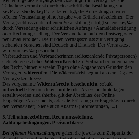
Reihenfolge des Eingangs berücksichtigt. Ein Vertrag über die
Teilnahme kommt erst durch eine schriftliche Bestätigung von
key!4c zustande. key!4c ist berechtigt, die Anmeldung zu einer
offenen Veranstaltung ohne Angabe von Gründen abzulehnen. Der
Vertragsschluss zu der offenen Veranstaltung erfolgt seitens key!4c
durch Versendung einer schriftlichen Auftrags-/ Anmeldebestätigung
oder Rechnungsstellung. Der Versand kann auf dem Postweg oder
per Email erfolgen. Die für den Vertragsschluss zur Verfügung
stehenden Sprachen sind Deutsch und Englisch. Der Vertragstext
wird von key!4c gespeichert.
Verbrauchern und Verbraucherinnen (selbstzahlende Privatpersonen)
steht ein gesetzliches
Widerrufsrecht
zu. Verbraucher:innen haben
das Recht, binnen vierzehn Tagen ohne Angabe von Gründen den
Vertrag zu
widerrufen
. Die Widerrufsfrist beginnt ab dem Tag des
Vertragsabschlusses.
Das vorgenannte
Widerrufsrecht besteht nicht
, sobald
individuelle
Persönlichkeitsprofile oder Assessmentunterlagen
erstellt worden sind (hierbei gilt der Abschluss der Online-
Fragebögen/Assessments, oder die Erfassung der Fragebögen durch
den Veranstalter). Siehe auch Absatz 6 (Stornierungen, ....)
5. Teilnahmegebühren, Rechnungsstellung,
Zahlungsbedingungen, Preisnachlässe
Bei offenen Veranstaltungen
gelten die jeweils zum Zeitpunkt der
Anmeldung veröffentlichten Teilnahmegebühren. Soweit in der