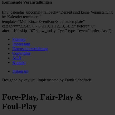
Kommende Veran­stal­tungen
[my_calendar_upcoming fallback=“Derzeit sind keine Veran­stal­tung
im Kalender termi­niert.”
template=“MC_EinzelEventKurzSidebar.template”
category=“2,3,4,5,6,7,8,9,10,11,12,13,14,15” before=“0”
after=“10” skip=“0” show_today=“yes” type=“event” order=“asc”]
Sitemap
Impressum
Daten­schutz­er­klä­rung
Copyrights
AGB
Kontakt
Instagram
Designed by key!4c | Implemented by Frank Schöfisch
Fore-Play, Fair-Play &
Foul-Play