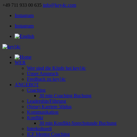
+49 711 933 00 635
info@key4c.com
Instagram
Instagram
WER
Wer sind die Köpfe bei key!4c
Unser Anspruch
Feedback zu key!4c
ANGEBOT
Coaching
30 min Coaching Buchung
Leadership/Führung
(Neue) Karriere 50plus
Kommu­ni­ka­tion
Konflikt
30 min Konflikt-Sprech­­stunde Buchung
Inter­kul­tu­rell
ICF Mentor Coaching