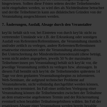
hingewiesen. Sollten diese Fristen seitens des/der Teilnehmenden
nicht eingehalten werden, so wird dies als Nichtteilnahme betrachtet
und der/die Teilnehmer:in kann aus didaktischen Gründen von der
Veranstaltung ausgeschlossen werden.
7. Änderungen, Ausfall, Absage durch den Veranstalter
key!4c behält sich vor, bei Eintreten von durch key!4c nicht zu
vertretender Umstände wie z.B. der Erkrankung oder sonstigen
Ausfall von Referenten/Referentinnen, die Veranstaltung räumlich
und/oder zeitlich zu verlegen, andere Referenten/Refrentinnen
ersatzweise einzusetzen oder die Veranstaltung abzusagen.
Bei Unterschreitung der Mindestteilnehmendenzahl (diese beträgt,
wenn nicht anders angegeben, jeweils 50 % der maximalen
Teilnehmer:innen pro Veranstaltung) behält sich key!4c vor, die
jeweilige Veranstaltung zeitlich zu verlegen bzw. abzusagen. In
diesem Fall bemüht sich key!4c die Teilnehmenden spätestens 14
Tage vor dem geplanten Veranstaltungsbeginn zu informieren.
Web-Seminare, die aufgrund technischer Probleme auf
Veranstalterseite, nicht vollständig durchgeführt werden können,
werden neu terminiert. Im Fall einer zeitlichen Verlegung einer
Veranstaltung können die Teilnehmenden zwischen der Teilnahme
an dem ersatzweise angebotenen Termin und der Rückerstattung
eventuell schon bezahlter Teilnahmegebühren wählen. Im Fall der
ersatzlosen Absage einer Veranstaltung werden bereits bezahlte