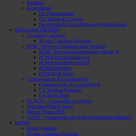
Resilienz
Kunden­kreis
Für Firmen­kunden
Für Trainer & Coaches
Für öffent­liche Einrich­tungen & Privatkunden
TOOLS/METHODEN
Co-active Coaching
30 min Coaching Buchung
PCM – Process Commu­ni­ca­tion Model®
PCM – Process Commu­ni­ca­tion Model ®
PCM Persön­lich­keits­typen
PCM Persön­lich­keits­profil
PCM Debrie­fing
PCM-Buch-Tipps
Compas­sio­nate Accountability®
Compas­sio­nate Accountability®
CA Seminar Varianten
CA-Buch-Tipps
XLNC® – Leader­ship Excellence
Execu­tive FiRE® Index
Mental Fitness (PQ)
NEOS – Verän­de­rung der Selbst­wirk­sam­keit erkennen
WANN
Event Kalender
30 min Coaching Buchung