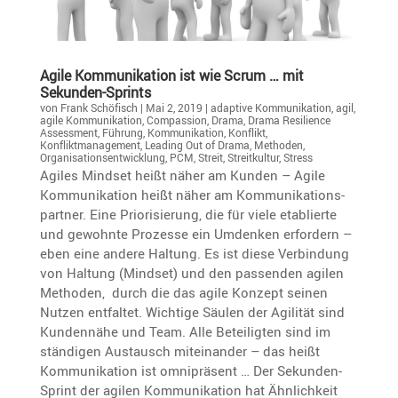
Agile Kommu­ni­ka­tion ist wie Scrum … mit
Sekunden-Sprints
von
Frank Schöfisch
|
Mai 2, 2019
|
adaptive Kommunikation
,
agil
,
agile Kommunikation
,
Compassion
,
Drama
,
Drama Resilience
Assessment
,
Führung
,
Kommunikation
,
Konflikt
,
Konfliktmanagement
,
Leading Out of Drama
,
Methoden
,
Organisationsentwicklung
,
PCM
,
Streit
,
Streitkultur
,
Stress
Agiles Mindset heißt näher am Kunden – Agile
Kommu­ni­ka­tion heißt näher am Kommu­ni­ka­ti­ons­
partner. Eine Priori­sie­rung, die für viele etablierte
und gewohnte Prozesse ein Umdenken erfor­dern –
eben eine andere Haltung. Es ist diese Verbin­dung
von Haltung (Mindset) und den passenden agilen
Methoden, durch die das agile Konzept seinen
Nutzen entfaltet. Wichtige Säulen der Agilität sind
Kunden­nähe und Team. Alle Betei­ligten sind im
ständigen Austausch mitein­ander – das heißt
Kommu­ni­ka­tion ist omniprä­sent … Der Sekunden-
Sprint der agilen Kommu­ni­ka­tion hat Ähnlich­keit