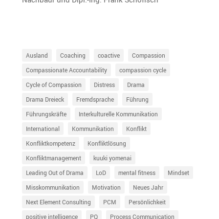
Ausland
Coaching
coactive
Compassion
Compassionate Accountability
compassion cycle
Cycle of Compassion
Distress
Drama
Drama Dreieck
Fremdsprache
Führung
Führungskräfte
Interkulturelle Kommunikation
International
Kommunikation
Konflikt
Konfliktkompetenz
Konfliktlösung
Konfliktmanagement
kuuki yomenai
Leading Out of Drama
LoD
mental fitness
Mindset
Misskommunikation
Motivation
Neues Jahr
Next Element Consulting
PCM
Persönlichkeit
positive intelligence
PQ
Process Communication