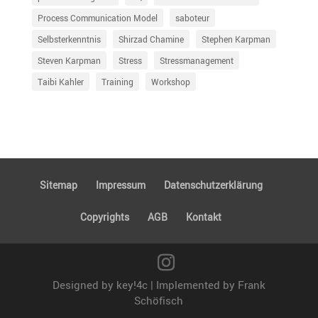
Process Communication Model
saboteur
Selbsterkenntnis
Shirzad Chamine
Stephen Karpman
Steven Karpman
Stress
Stressmanagement
Taibi Kahler
Training
Workshop
Sitemap
Impressum
Daten­schutz­er­klä­rung
Copyrights
AGB
Kontakt
Designed by key!4c | Implemented by Frank
Schöfisch