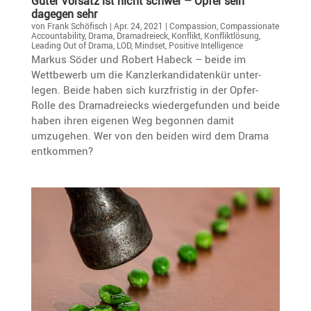
Guter Vorsatz ist nicht schwer – Opfer sein
dagegen sehr
von
Frank Schöfisch
|
Apr. 24, 2021
|
Compassion
,
Compassionate
Accountability
,
Drama
,
Dramadreieck
,
Konflikt
,
Konfliktlösung
,
Leading Out of Drama
,
LOD
,
Mindset
,
Positive Intelligence
Markus Söder und Robert Habeck – beide im
Wettbe­werb um die Kanzler­kan­di­da­tenkür unter­
legen. Beide haben sich kurzfristig in der Opfer-
Rolle des Drama­drei­ecks wieder­ge­funden und beide
haben ihren eigenen Weg begonnen damit
umzugehen. Wer von den beiden wird dem Drama
entkommen?