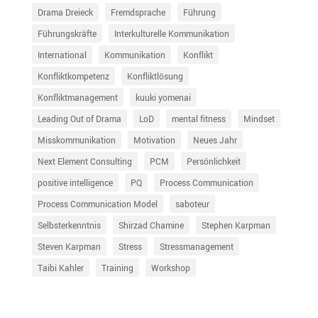
Drama Dreieck
Fremdsprache
Führung
Führungskräfte
Interkulturelle Kommunikation
International
Kommunikation
Konflikt
Konfliktkompetenz
Konfliktlösung
Konfliktmanagement
kuuki yomenai
Leading Out of Drama
LoD
mental fitness
Mindset
Misskommunikation
Motivation
Neues Jahr
Next Element Consulting
PCM
Persönlichkeit
positive intelligence
PQ
Process Communication
Process Communication Model
saboteur
Selbsterkenntnis
Shirzad Chamine
Stephen Karpman
Steven Karpman
Stress
Stressmanagement
Taibi Kahler
Training
Workshop