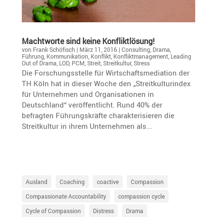
Macht­worte sind keine Konfliktlösung!
von
Frank Schöfisch
|
März 11, 2016
|
Consulting
,
Drama
,
Führung
,
Kommunikation
,
Konflikt
,
Konfliktmanagement
,
Leading
Out of Drama
,
LOD
,
PCM
,
Streit
,
Streitkultur
,
Stress
Die Forschungsstelle für Wirtschaftsmediation der
TH Köln hat in dieser Woche den „Streitkulturindex
für Unternehmen und Organisationen in
Deutschland“ veröffentlicht. Rund 40% der
befragten Führungskräfte charakterisieren die
Streitkultur in ihrem Unternehmen als...
Ausland
Coaching
coactive
Compassion
Compassionate Accountability
compassion cycle
Cycle of Compassion
Distress
Drama