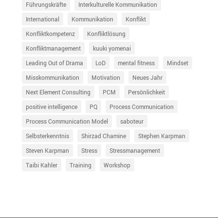
Führungskräfte
Interkulturelle Kommunikation
International
Kommunikation
Konflikt
Konfliktkompetenz
Konfliktlösung
Konfliktmanagement
kuuki yomenai
Leading Out of Drama
LoD
mental fitness
Mindset
Misskommunikation
Motivation
Neues Jahr
Next Element Consulting
PCM
Persönlichkeit
positive intelligence
PQ
Process Communication
Process Communication Model
saboteur
Selbsterkenntnis
Shirzad Chamine
Stephen Karpman
Steven Karpman
Stress
Stressmanagement
Taibi Kahler
Training
Workshop