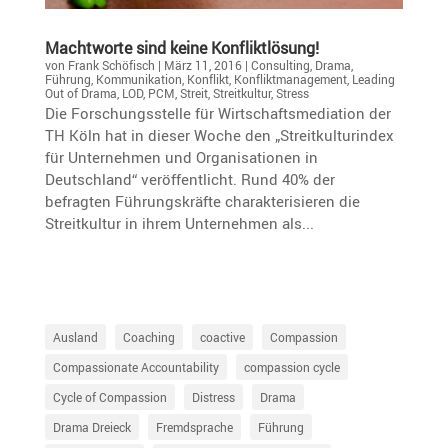
Macht­worte sind keine Konfliktlösung!
von
Frank Schöfisch
|
März 11, 2016
|
Consulting
,
Drama
,
Führung
,
Kommunikation
,
Konflikt
,
Konfliktmanagement
,
Leading
Out of Drama
,
LOD
,
PCM
,
Streit
,
Streitkultur
,
Stress
Die Forschungsstelle für Wirtschaftsmediation der
TH Köln hat in dieser Woche den „Streitkulturindex
für Unternehmen und Organisationen in
Deutschland“ veröffentlicht. Rund 40% der
befragten Führungskräfte charakterisieren die
Streitkultur in ihrem Unternehmen als...
Ausland
Coaching
coactive
Compassion
Compassionate Accountability
compassion cycle
Cycle of Compassion
Distress
Drama
Drama Dreieck
Fremdsprache
Führung