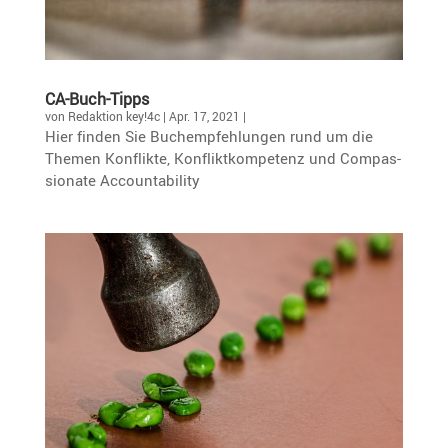
CA-Buch-Tipps
von
Redaktion key!4c
|
Apr. 17, 2021
|
Hier finden Sie Buchemp­feh­lungen rund um die
Themen Konflikte, Konflikt­kom­pe­tenz und Compas­
sio­nate Accountability