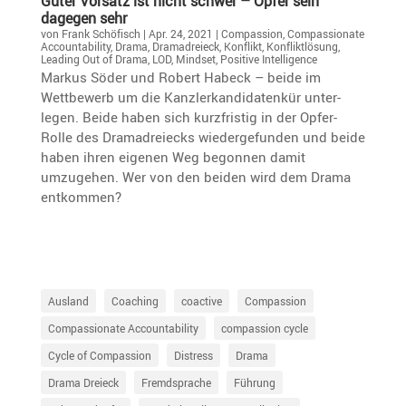
Guter Vorsatz ist nicht schwer – Opfer sein
dagegen sehr
von
Frank Schöfisch
|
Apr. 24, 2021
|
Compassion
,
Compassionate
Accountability
,
Drama
,
Dramadreieck
,
Konflikt
,
Konfliktlösung
,
Leading Out of Drama
,
LOD
,
Mindset
,
Positive Intelligence
Markus Söder und Robert Habeck – beide im
Wettbe­werb um die Kanzler­kan­di­da­tenkür unter­
legen. Beide haben sich kurzfristig in der Opfer-
Rolle des Drama­drei­ecks wieder­ge­funden und beide
haben ihren eigenen Weg begonnen damit
umzugehen. Wer von den beiden wird dem Drama
entkommen?
Ausland
Coaching
coactive
Compassion
Compassionate Accountability
compassion cycle
Cycle of Compassion
Distress
Drama
Drama Dreieck
Fremdsprache
Führung