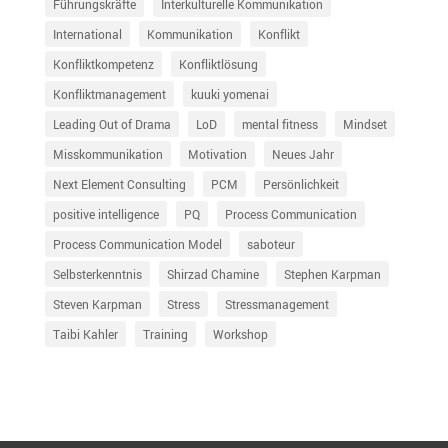
Führungskräfte
Interkulturelle Kommunikation
International
Kommunikation
Konflikt
Konfliktkompetenz
Konfliktlösung
Konfliktmanagement
kuuki yomenai
Leading Out of Drama
LoD
mental fitness
Mindset
Misskommunikation
Motivation
Neues Jahr
Next Element Consulting
PCM
Persönlichkeit
positive intelligence
PQ
Process Communication
Process Communication Model
saboteur
Selbsterkenntnis
Shirzad Chamine
Stephen Karpman
Steven Karpman
Stress
Stressmanagement
Taibi Kahler
Training
Workshop