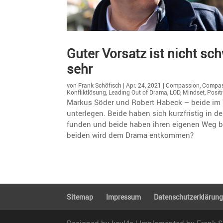
Guter Vorsatz ist nicht sc
sehr
von
Frank Schöfisch
|
Apr. 24, 2021
|
Compassion
,
Compass
Konfliktlösung
,
Leading Out of Drama
,
LOD
,
Mindset
,
Positi
Markus Söder und Robert Habeck – beide im We
unter­legen. Beide haben sich kurzfristig in de
funden und beide haben ihren eigenen Weg
beiden wird dem Drama entkommen?
Sitemap
Impressum
Daten­schutz­er­klä­run