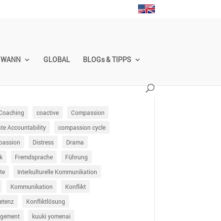
WANN
GLOBAL
BLOGs & TIPPS
Coaching
coactive
Compassion
e Accountability
compassion cycle
passion
Distress
Drama
k
Fremdsprache
Führung
te
Interkulturelle Kommunikation
Kommunikation
Konflikt
etenz
Konfliktlösung
agement
kuuki yomenai