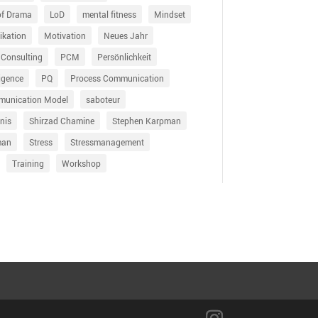
of Drama
LoD
mental fitness
Mindset
kation
Motivation
Neues Jahr
 Consulting
PCM
Persönlichkeit
ligence
PQ
Process Communication
munication Model
saboteur
nis
Shirzad Chamine
Stephen Karpman
man
Stress
Stressmanagement
Training
Workshop