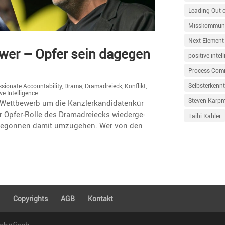
Leading Out 
Misskommuni
Next Element
hwer – Opfer sein dagegen
positive intel
Process Com
Selbsterkennt
ionate Accountability
,
Drama
,
Dramadreieck
,
Konflikt
,
ve Intelligence
Steven Karp
ttbe­werb um die Kanzler­kan­di­da­tenkür
r Opfer-Rolle des Drama­drei­ecks wieder­ge­
Taibi Kahler
 begonnen damit umzugehen. Wer von den
g
Copyrights
AGB
Kontakt