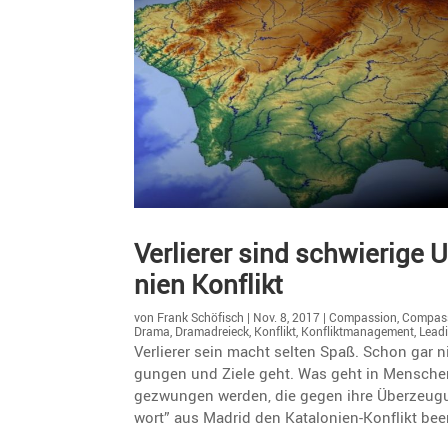
Verlierer sind schwie­rige 
nien Konflikt
von
Frank Schöfisch
|
Nov. 8, 2017
|
Compassion
,
Compass
Drama
,
Dramadreieck
,
Konflikt
,
Konfliktmanagement
,
Lead
Verlierer sein macht selten Spaß. Schon gar 
gungen und Ziele geht. Was geht in Menschen
gezwungen werden, die gegen ihre Überzeu­gu
wort” aus Madrid den Katalo­nien-Konflikt b