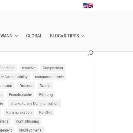
WANN
GLOBAL
BLOGs & TIPPS
Coaching
coactive
Compassion
e Accountability
compassion cycle
passion
Distress
Drama
k
Fremdsprache
Führung
te
Interkulturelle Kommunikation
Kommunikation
Konflikt
etenz
Konfliktlösung
agement
kuuki yomenai