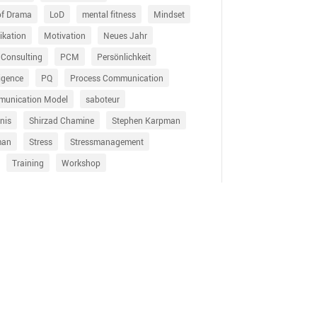
of Drama
LoD
mental fitness
Mindset
kation
Motivation
Neues Jahr
 Consulting
PCM
Persönlichkeit
ligence
PQ
Process Communication
munication Model
saboteur
nis
Shirzad Chamine
Stephen Karpman
man
Stress
Stressmanagement
Training
Workshop