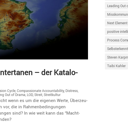
Leading Out 
Misskommuni
Next Element
positive intel
Process Com
Selbsterkennt
Steven Karp
Taibi Kahler
Unter­tanen – der Katalo­
ion Cycle
,
Compassionate Accountability
,
Distress
,
ing Out of Drama
,
LOD
,
Streit
,
Streitkultur
nicht wenn es um die eigenen Werte, Überzeu­
 vor, die in Rahmen­be­din­gungen
ngen sind? In wie weit kann das “Macht­
eenden?