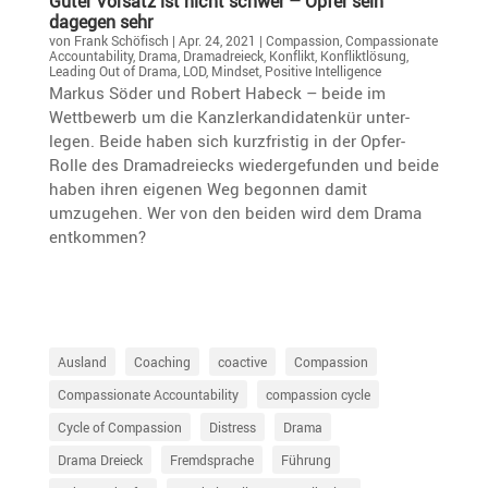
Guter Vorsatz ist nicht schwer – Opfer sein
dagegen sehr
von
Frank Schöfisch
|
Apr. 24, 2021
|
Compassion
,
Compassionate
Accountability
,
Drama
,
Dramadreieck
,
Konflikt
,
Konfliktlösung
,
Leading Out of Drama
,
LOD
,
Mindset
,
Positive Intelligence
Markus Söder und Robert Habeck – beide im
Wettbe­werb um die Kanzler­kan­di­da­tenkür unter­
legen. Beide haben sich kurzfristig in der Opfer-
Rolle des Drama­drei­ecks wieder­ge­funden und beide
haben ihren eigenen Weg begonnen damit
umzugehen. Wer von den beiden wird dem Drama
entkommen?
Ausland
Coaching
coactive
Compassion
Compassionate Accountability
compassion cycle
Cycle of Compassion
Distress
Drama
Drama Dreieck
Fremdsprache
Führung