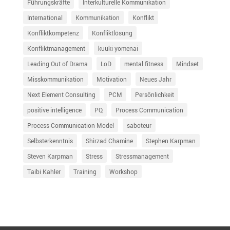
Führungskräfte
Interkulturelle Kommunikation
International
Kommunikation
Konflikt
Konfliktkompetenz
Konfliktlösung
Konfliktmanagement
kuuki yomenai
Leading Out of Drama
LoD
mental fitness
Mindset
Misskommunikation
Motivation
Neues Jahr
Next Element Consulting
PCM
Persönlichkeit
positive intelligence
PQ
Process Communication
Process Communication Model
saboteur
Selbsterkenntnis
Shirzad Chamine
Stephen Karpman
Steven Karpman
Stress
Stressmanagement
Taibi Kahler
Training
Workshop