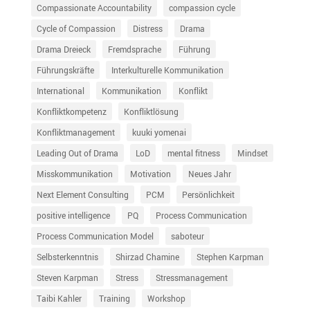
Compassionate Accountability
compassion cycle
Cycle of Compassion
Distress
Drama
Drama Dreieck
Fremdsprache
Führung
Führungskräfte
Interkulturelle Kommunikation
International
Kommunikation
Konflikt
Konfliktkompetenz
Konfliktlösung
Konfliktmanagement
kuuki yomenai
Leading Out of Drama
LoD
mental fitness
Mindset
Misskommunikation
Motivation
Neues Jahr
Next Element Consulting
PCM
Persönlichkeit
positive intelligence
PQ
Process Communication
Process Communication Model
saboteur
Selbsterkenntnis
Shirzad Chamine
Stephen Karpman
Steven Karpman
Stress
Stressmanagement
Taibi Kahler
Training
Workshop