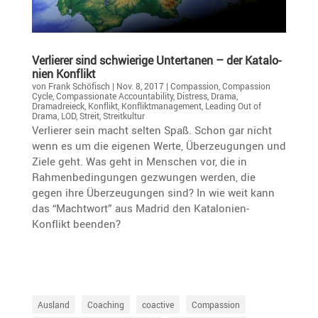
Verlierer sind schwie­rige Unter­tanen – der Katalo­
nien Konflikt
von
Frank Schöfisch
|
Nov. 8, 2017
|
Compassion
,
Compassion
Cycle
,
Compassionate Accountability
,
Distress
,
Drama
,
Dramadreieck
,
Konflikt
,
Konfliktmanagement
,
Leading Out of
Drama
,
LOD
,
Streit
,
Streitkultur
Verlierer sein macht selten Spaß. Schon gar nicht
wenn es um die eigenen Werte, Überzeu­gungen und
Ziele geht. Was geht in Menschen vor, die in
Rahmen­be­din­gungen gezwungen werden, die
gegen ihre Überzeu­gungen sind? In wie weit kann
das “Macht­wort” aus Madrid den Katalo­nien-
Konflikt beenden?
Ausland
Coaching
coactive
Compassion