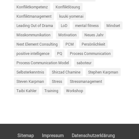
Konfliktkompetenz
Konfliktlösung
Konfliktmanagement
kuuki yomenai
Leading Out of Drama
LoD
mental fitness
Mindset
Misskommunikation
Motivation
Neues Jahr
Next Element Consulting
PCM
Persönlichkeit
positive intelligence
PQ
Process Communication
Process Communication Model
saboteur
Selbsterkenntnis
Shirzad Chamine
Stephen Karpman
Steven Karpman
Stress
Stressmanagement
Taibi Kahler
Training
Workshop
Sitemap
Impressum
Daten­schutz­er­klä­rung