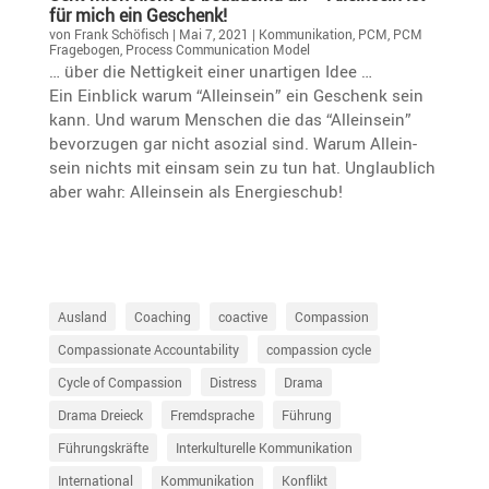
für mich ein Geschenk!
von
Frank Schöfisch
|
Mai 7, 2021
|
Kommunikation
,
PCM
,
PCM
Fragebogen
,
Process Communication Model
… über die Nettig­keit einer unartigen Idee …
Ein Einblick warum “Allein­sein” ein Geschenk sein
kann. Und warum Menschen die das “Allein­sein”
bevor­zugen gar nicht asozial sind. Warum Allein­
sein nichts mit einsam sein zu tun hat. Unglaub­lich
aber wahr: Allein­sein als Energieschub!
Ausland
Coaching
coactive
Compassion
Compassionate Accountability
compassion cycle
Cycle of Compassion
Distress
Drama
Drama Dreieck
Fremdsprache
Führung
Führungskräfte
Interkulturelle Kommunikation
International
Kommunikation
Konflikt