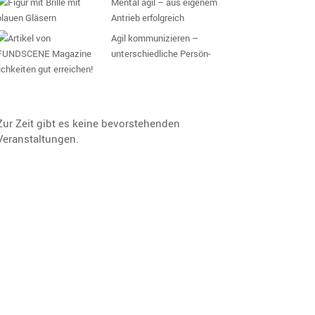
Mental agil – aus eigenem
Antrieb erfolgreich
Agil kommu­ni­zieren –
unter­schied­liche Persön­
ich­keiten gut erreichen!
Zur Zeit gibt es keine bevorstehenden
Veranstaltungen.