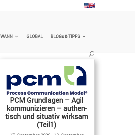
WANN
GLOBAL
BLOGs & TIPPS
PCM Grund­lagen – Agil
PCM Gr
kommu­ni­zieren – authen­
Praxistag –
tisch und situativ wirksam
zieren – au
(Teil1)
situativ w
17. September 2026
- 18. September
16. O