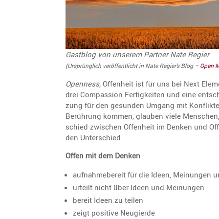
Agil kommunizieren ist die Antwort! 
Agil kommunizieren 
Agil heißt schnell zwischen 
Agil heißt schn
ommunikationsstilen zu wechseln, je 
Kommunikationsstilen
nachdem, wer vor Ihnen ...
nachdem, wer v
Gastblog von unserem Partner Nate Regier
(Ursprüng­lich veröf­fent­licht in Nate Regier’s Blog –
Open M
Openness,
Offen­heit ist für uns bei Next Ele
drei Compas­sion Fertig­keiten und eine entsc
zung für den gesunden Umgang mit Konflikte
Berüh­rung kommen, glauben viele Menschen, 
schied zwischen Offen­heit im Denken und Off
den Unterschied.
Offen mit dem Denken
aufnah­me­be­reit für die Ideen, Meinungen 
urteilt nicht über Ideen und Meinungen
bereit Ideen zu teilen
zeigt positive Neugierde