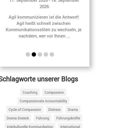
2026
Agil kommunizie
Agil kommunizieren ist die Antwort! 
Agil heißt 
Agil heißt schnell zwischen 
Kommunikationsst
Kommunikationsstilen zu wechseln, je 
nachdem, w
nachdem, wer vor Ihnen ...
Schlagworte unserer Blogs
Coaching
Compassion
Compassionate Accountability
Cycle of Compassion
Distress
Drama
Drama Dreieck
Führung
Führungskräfte
Interkulturelle Kommunikation
International