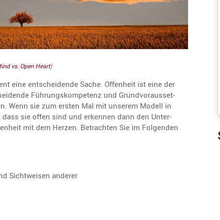
ist die Antwort! 
Agil kommunizieren ist die Antwort! 
ell zwischen 
Agil heißt schnell zwischen 
 zu wechseln, je 
Kommunikationsstilen zu wechseln, je 
or Ihnen ...
nachdem, wer vor Ihnen ...
ind vs. Open Heart
)
ment eine entschei­dende Sache. Offen­heit ist eine der
hei­dende Führungs­kom­pe­tenz und Grund­vor­aus­set­
n. Wenn sie zum ersten Mal mit unserem Modell in
dass sie offen sind und erkennen dann den Unter­
en­heit mit dem Herzen. Betrachten Sie im Folgenden
und Sicht­weisen anderer