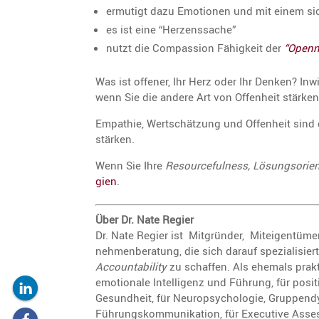
ermutigt dazu Emotionen und mit einem sic
es ist eine “Herzens­sache”
nutzt die Compas­sion Fähig­keit der
“Openn
Was ist offener, Ihr Herz oder Ihr Denken? Inwi
wenn Sie die andere Art von Offen­heit stärke
Empathie, Wertschät­zung und Offen­heit sind d
stärken.
Wenn Sie Ihre
Resourceful­ness, Lösungs­ori­en­
gien
.
Über Dr. Nate Regier
Dr. Nate Regier ist Mitgründer, Mitei­gen­tü
neh­men­be­ra­tung, die sich darauf spezia­li­sie
Accoun­ta­bi­lity
zu schaffen. Als ehemals prakti­
emotio­nale Intel­li­genz und Führung, für posi
Gesund­heit, für Neuro­psy­cho­logie, Gruppen­
Führungs­kom­mu­ni­ka­tion, für Execu­tive Asses