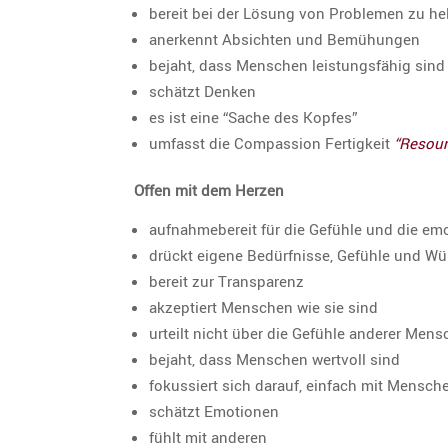
bereit bei der Lösung von Problemen zu he
anerkennt Absichten und Bemühungen
bejaht, dass Menschen leistungs­fähig sind
schätzt Denken
es ist eine “Sache des Kopfes”
umfasst die Compas­sion Fertig­keit
“Resour
Offen mit dem Herzen
aufnah­me­be­reit für die Gefühle und die em
drückt eigene Bedürf­nisse, Gefühle und W
bereit zur Transparenz
akzep­tiert Menschen wie sie sind
urteilt nicht über die Gefühle anderer Men
bejaht, dass Menschen wertvoll sind
fokus­siert sich darauf, einfach mit Mensch
schätzt Emotionen
fühlt mit anderen