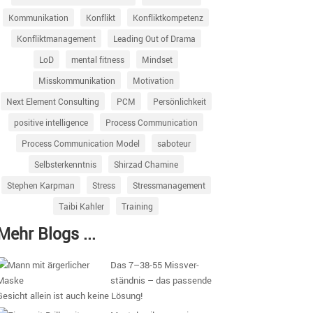
Kommunikation
Konflikt
Konfliktkompetenz
Konfliktmanagement
Leading Out of Drama
LoD
mental fitness
Mindset
Misskommunikation
Motivation
Next Element Consulting
PCM
Persönlichkeit
positive intelligence
Process Communication
Process Communication Model
saboteur
Selbsterkenntnis
Shirzad Chamine
Stephen Karpman
Stress
Stressmanagement
Taibi Kahler
Training
Mehr Blogs ...
Das 7–38-55 Missver­
ständnis – das passende
Gesicht allein ist auch keine Lösung!