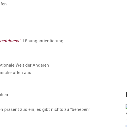
lfen
ceful­ness”
, Lösungs­ori­en­tie­rung
otio­nale Welt der Anderen
ünsche offen aus
schen
en präsent zus ein; es gibt nichts zu “beheben”