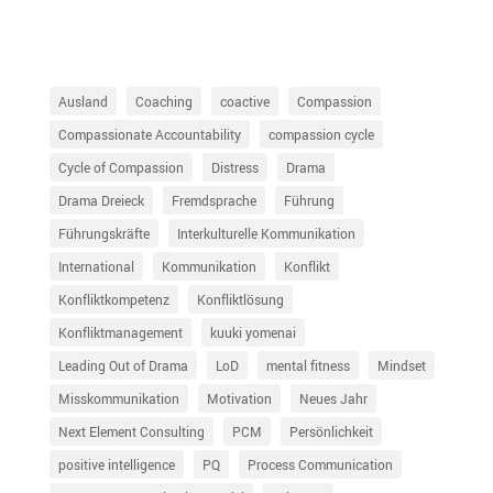
Ausland
Coaching
coactive
Compassion
Compassionate Accountability
compassion cycle
Cycle of Compassion
Distress
Drama
Drama Dreieck
Fremdsprache
Führung
Führungskräfte
Interkulturelle Kommunikation
International
Kommunikation
Konflikt
Konfliktkompetenz
Konfliktlösung
Konfliktmanagement
kuuki yomenai
Leading Out of Drama
LoD
mental fitness
Mindset
Misskommunikation
Motivation
Neues Jahr
Next Element Consulting
PCM
Persönlichkeit
positive intelligence
PQ
Process Communication