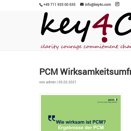
+49 711 933 00 635
info@key4c.com
PCM Wirksam­keits­um­
von
admin
|
05.03.2021