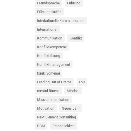
Fremdsprache
Führung
Führungskräfte
Interkulturelle Kommunikation
International
Kommunikation
Konflikt
Konfliktkompetenz
Konfliktlösung
Konfliktmanagement
kuuki yomenai
Leading Out of Drama
LoD
mental fitness
Mindset
Misskommunikation
Motivation
Neues Jahr
Next Element Consulting
PCM
Persönlichkeit