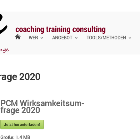
WER
ANGEBOT
TOOLS/METHODEN
frage 2020
PCM Wirksam­keits­um­
frage 2020
Jetzt herun­ter­laden!
Größe:
1.4 MB