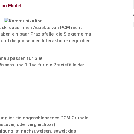
ion Model
ruck, dass Ihnen Aspekte von PCM nicht
aben ein paar Praxis­fälle, die Sie gerne mal
 und die passenden Inter­ak­tionen erproben
enau passen für Sie!
ssens und 1 Tag für die Praxis­fälle der
ung ist ein abgeschlos­senes PCM Grund­la­
iscover, oder vergleichbar).
ni­gung ist nachzu­weisen, soweit das