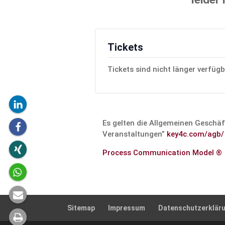
Tickets
Tickets sind nicht länger verfüg
Es gelten die Allge­meinen Geschäf
Veran­stal­tungen”
key4c.com/agb/
Process Commu­ni­ca­tion Model ®
Sitemap
Impressum
Daten­schutz­er­klä­r