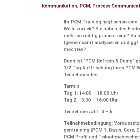
Kommunikation
,
PCM
,
Process Communicat
Ihr PCM Training liegt schon eine
Weile zurück? Sie haben den Eind
mehr so richtig präsent sind? So h
(gemeinsam) analy­sieren und ggf.
möchten?
Dann ist “PCM Refresh & Doing” g
1/2 Tag Auffri­schung Ihres PCM Wi
Teilnehmenden.
Termin:
Tag 1:
14:00 – 18:00 Uhr
Tag 2: 8:30 – 16:00 Uhr
Teilneh­mer­zahl: 3 – 6
Teilnah­me­be­din­gung:
Voraus­set­z
gen­trai­ning (PCM 1, Basis, Core, D
PCM Profil und Teilnah­me­be­schei­