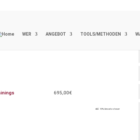
WER
ANGEBOT
TOOLS/METHODEN
W
ainings
695,00€
inkl. 19% Umsatzsteuer