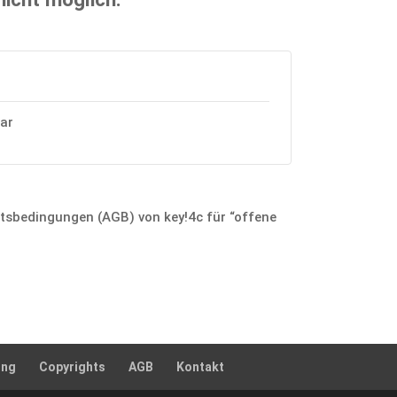
bar
ts­be­din­gungen (AGB) von key!4c für “offene
ung
Copyrights
AGB
Kontakt