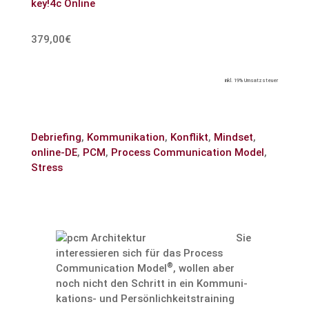
key!4c Online
379,00€
inkl. 19% Umsatzsteuer
Debriefing
,
Kommunikation
,
Konflikt
,
Mindset
,
online-DE
,
PCM
,
Process Communication Model
,
Stress
Sie
inter­es­sieren sich für das Process
®
Commu­ni­ca­tion Model
, wollen aber
noch nicht den Schritt in ein Kommu­ni­
ka­tions- und Persön­lich­keits­trai­ning