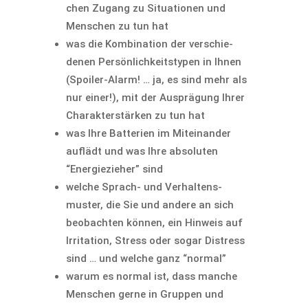
chen Zugang zu Situa­tionen und
Menschen zu tun hat
was die Kombi­na­tion der verschie­
denen Persön­lich­keits­typen in Ihnen
(Spoiler-Alarm! … ja, es sind mehr als
nur einer!), mit der Ausprä­gung Ihrer
Charak­ter­stärken zu tun hat
was Ihre Batte­rien im Mitein­ander
auflädt und was Ihre absoluten
“Energie­zieher” sind
welche Sprach- und Verhal­tens­
muster, die Sie und andere an sich
beobachten können, ein Hinweis auf
Irrita­tion, Stress oder sogar Distress
sind … und welche ganz “normal”
warum es normal ist, dass manche
Menschen gerne in Gruppen und