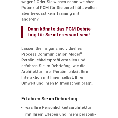
wagen? Oder Sie wissen schon welches
Poten­zial PCM für Sie bereit hält, wollen
aber bewusst kein Training mit
anderen?
Dann könnte das PCM Debrie­
fing für Sie inter­es­sant sein!
Lassen Sie Ihr ganz indivi­du­elles
®
Process Commu­ni­ca­tion Model
Persön­lich­keits­profil erstellen und
erfahren Sie im Debrie­fing, wie die
Archi­tektur Ihrer Persön­lich­keit Ihre
Inter­ak­tion mit Ihnen selbst, Ihrer
Umwelt und Ihren Mitmen­schen prägt.
Erfahren Sie im Debriefing:
was Ihre Persön­lich­keits­ar­chi­tektur
mit Ihrem Erleben und Ihrem persön­li­