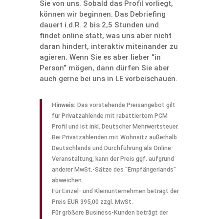
Sie von uns. Sobald das Profil vorliegt,
können wir beginnen. Das Debrie­fing
dauert i.d.R. 2 bis 2,5 Stunden und
findet online statt, was uns aber nicht
daran hindert, inter­aktiv mitein­ander zu
agieren. Wenn Sie es aber lieber “in
Person” mögen, dann dürfen Sie aber
auch gerne bei uns in LE vorbeischauen.
Hinweis:
Das vorste­hende Preis­an­gebot gilt
für Privat­zah­lende mit rabat­tiertem PCM
Profil und ist inkl. Deutscher Mehrwert­steuer.
Bei Privat­zah­lenden mit Wohnsitz außer­halb
Deutsch­lands und Durch­füh­rung als Online-
Veran­stal­tung, kann der Preis ggf. aufgrund
anderer MwSt.-Sätze des “Empfän­ger­lands”
abwei­chen.
Für Einzel- und Klein­un­ter­nehmen beträgt der
Preis EUR 395,00 zzgl. MwSt.
Für größere Business-Kunden beträgt der