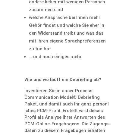
andere lieber mit wenigen Personen
zusammen sind
welche Ansprache bei Ihnen mehr
Gehör findet und welche Sie eher in
den Wider­stand treibt und was das
mit Ihren eigene Sprach­p­re­fe­renzen
zu tun hat
… und noch einiges mehr
Wie und wo läuft ein Debrie­fing ab?
Inves­tieren Sie in unser Process
Commu­ni­ca­tion Model® Debrie­fing
Paket, und damit auch Ihr ganz persön­l
i­ches PCM-Profil. Erstellt wird dieses
Profil als Analyse Ihrer Antworten des
PCM-Online-Frage­bo­gens. Die Zugangs­
daten zu diesem Frage­bogen erhalten