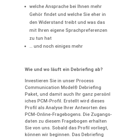
welche Ansprache bei Ihnen mehr
Gehör findet und welche Sie eher in
den Wider­stand treibt und was das
mit Ihren eigene Sprach­p­re­fe­renzen
zu tun hat
… und noch einiges mehr
Wie und wo läuft ein Debrie­fing ab?
Inves­tieren Sie in unser Process
Commu­ni­ca­tion Model® Debrie­fing
Paket, und damit auch Ihr ganz persön­l
i­ches PCM-Profil. Erstellt wird dieses
Profil als Analyse Ihrer Antworten des
PCM-Online-Frage­bo­gens. Die Zugangs­
daten zu diesem Frage­bogen erhalten
Sie von uns. Sobald das Profil vorliegt,
können wir beginnen. Das Debrie­fing