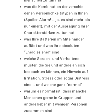
Menschen zu tun hat
was die Kombi­na­tion der verschie­
denen Persön­lich­keits­typen in Ihnen
(Spoiler-Alarm! … ja, es sind mehr als
nur einer!), mit der Ausprä­gung Ihrer
Charak­ter­stärken zu tun hat
was Ihre Batte­rien im Mitein­ander
auflädt und was Ihre absoluten
“Energie­zieher” sind
welche Sprach- und Verhal­tens­
muster, die Sie und andere an sich
beobachten können, ein Hinweis auf
Irrita­tion, Stress oder sogar Distress
sind … und welche ganz “normal”
warum es normal ist, dass manche
Menschen gerne in Gruppen und
andere lieber mit wenigen Personen
zusammen sind