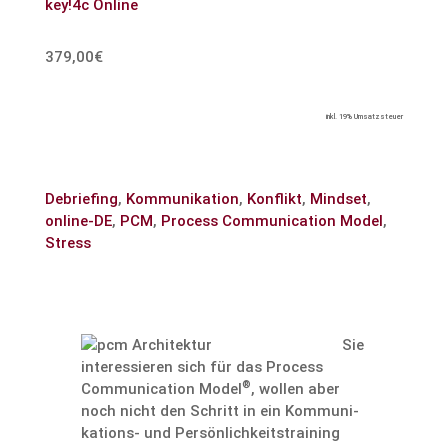
key!4c Online
379,00€
inkl. 19% Umsatzsteuer
Debriefing
,
Kommunikation
,
Konflikt
,
Mindset
,
online-DE
,
PCM
,
Process Communication Model
,
Stress
Sie
inter­es­sieren sich für das Process
®
Commu­ni­ca­tion Model
, wollen aber
noch nicht den Schritt in ein Kommu­ni­
ka­tions- und Persön­lich­keits­trai­ning