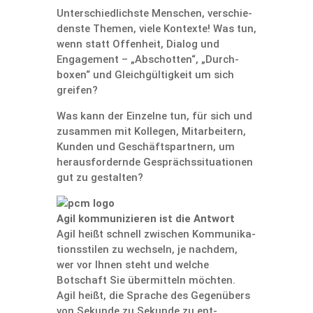
Unter­schied­lichste Menschen, verschie­
denste Themen, viele Kontexte! Was tun,
wenn statt Offen­heit, Dialog und
Engage­ment – „Abschotten“, „Durch­
boxen“ und Gleich­gül­tig­keit um sich
greifen?
Was kann der Einzelne tun, für sich und
zusammen mit Kollegen, Mit­arbei­tern,
Kunden und Geschäfts­partnern, um
heraus­for­dernde Gesprächs­si­tua­tionen
gut zu gestalten?
Agil kommu­ni­zieren ist die Antwort
Agil heißt schnell zwischen Kommu­ni­ka­
ti­ons­stilen zu wechseln, je nachdem,
wer vor Ihnen steht und welche
Botschaft Sie über­mitteln möchten.
Agil heißt, die Sprache des Gegen­übers
von Sekunde zu Sekunde zu ent­