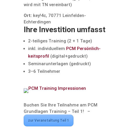
wird mit TN vereinbart)
Ort:
key!4c, 70771 Leinfelden-
Echterdingen
Ihre Inves­ti­tion umfasst
2‑teiliges Training (2 + 1 Tage)
inkl. indivi­du­ellem
PCM Persön­lich­
keits­profil
(digital+gedruckt)
Seminar­un­ter­lagen (gedruckt)
3–6 Teilnehmer
Buchen Sie Ihre Teilnahme am PCM
Grund­lagen Training – Teil 1! –
zur Veran­stal­tung Teil 1