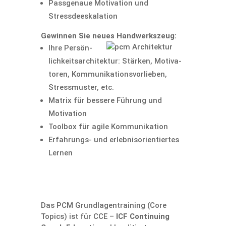
Passge­naue Motiva­tion und
Stressdeeskalation
Gewinnen Sie neues Handwerkszeug:
Ihre Persön­
lich­keits­ar­chi­tektur: Stärken, Motiva­
toren, Kommuni­kations­vorlieben,
Stress­muster, etc.
Matrix für bessere Führung und
Motivation
Toolbox für agile Kommunikation
Erfah­rungs- und erleb­nis­ori­en­tiertes
Lernen
Das PCM Grund­la­gen­trai­ning (Core
Topics) ist für CCE –
ICF Conti­nuing