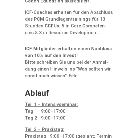
Coach Educa­tion
akkre­di­tiert.
ICF-Coaches erhalten für den Abschluss
des PCM Grund­la­gen­trai­nings für 13
Stunden
CCEUs
: 5 in Core Compe­ten­
cies & 8 in Resource Development.
ICF Mitglieder erhalten einen Nachlass
von 10% auf den Invest!
Bitte schreiben Sie uns bei der Anmel­
dung einen Hinweis ins “Was sollten wir
sonst noch wissen”-Feld
Ablauf
Teil 1 – Inten­siv­se­minar:
Tag 1 9:00–17:00
Tag 2 9:00–17:00
Teil 2 – Praxistag:
Praxistag 9:00–17:00 (geplant; Termin