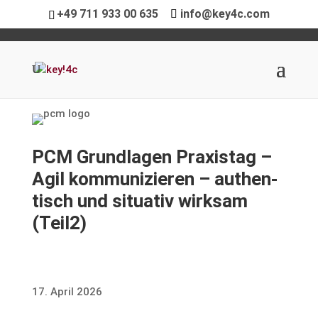
+49 711 933 00 635
info@key4c.com
PCM Grund­lagen Praxistag –
Agil kommu­ni­zieren – authen­
tisch und situativ wirksam
(Teil2)
17. April 2026