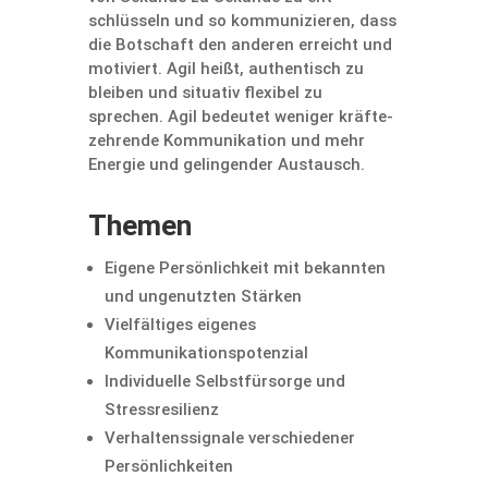
schlüsseln und so kommu­ni­zieren, dass
die Botschaft den anderen erreicht und
motiviert. Agil heißt, authen­tisch zu
bleiben und situativ flexibel zu
sprechen. Agil bedeutet weniger kräfte­
zeh­rende Kommu­ni­ka­tion und mehr
Energie und gelin­gender Austausch.
Themen
Eigene Persön­lich­keit mit bekannten
und ungenutzten Stärken
Vielfäl­tiges eigenes
Kommunikationspotenzial
Indivi­du­elle Selbst­für­sorge und
Stressresilienz
Verhal­tens­si­gnale verschie­dener
Persönlichkeiten