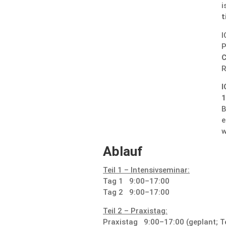
i
t
I
P
R
I
1
B
e
w
Ablauf
Teil 1 – Inten­siv­se­minar:
Tag 1 9:00–17:00
Tag 2 9:00–17:00
Teil 2 – Praxistag:
Praxistag 9:00–17:00 (geplant; T