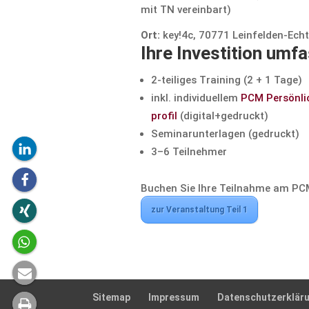
mit TN vereinbart)
Ort:
key!4c, 70771 Leinfelden-Ech
Ihre Inves­ti­tion umf
2‑teiliges Training (2 + 1 Tage)
inkl. indivi­du­ellem
PCM Persön­lic
profil
(digital+gedruckt)
Seminar­un­ter­lagen (gedruckt)
3–6 Teilnehmer
Buchen Sie Ihre Teilnahme am PCM
zur Veran­stal­tung Teil 1
Sitemap
Impressum
Daten­schutz­er­klä­r