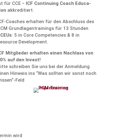
st für CCE –
ICF Conti­nuing Coach Educa­
ion
akkre­di­tiert.
CF-Coaches erhalten für den Abschluss des
CM Grund­la­gen­trai­nings für 13 Stunden
CCEUs
: 5 in Core Compe­ten­cies & 8 in
esource Development.
CF Mitglieder erhalten einen Nachlass von
0% auf den Invest!
itte schreiben Sie uns bei der Anmel­dung
inen Hinweis ins “Was sollten wir sonst noch
issen”-Feld
ermin wird