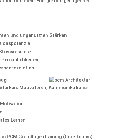
ka­tion und mehr Energie und gelin­gender
annten und ungenutzten Stärken
tionspotenzial
 Stressresilienz
er Persönlichkeiten
essdeeskalation
eug:
ur: Stärken, Motiva­toren, Kommuni­kations­
 Motivation
on
iertes Lernen
as PCM Grund­la­gen­trai­ning (Core Topics)