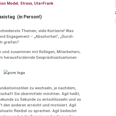
ion Model
,
Stress
,
Uta+Frank
axistag (in Person!)
schie­denste Themen, viele Kontexte! Was
 und Engage­ment – „Abschotten“, „Durch­
ch greifen?
h und zusammen mit Kollegen, Mit­arbei­tern,
 heraus­for­dernde Gesprächs­si­tua­tionen
i­ka­ti­ons­stilen zu wechseln, je nachdem,
schaft Sie über­mitteln möchten. Agil heißt,
Sekunde zu Sekunde zu ent­schlüsseln und so
t den anderen erreicht und motiviert. Agil
situativ flexibel zu sprechen. Agil bedeutet