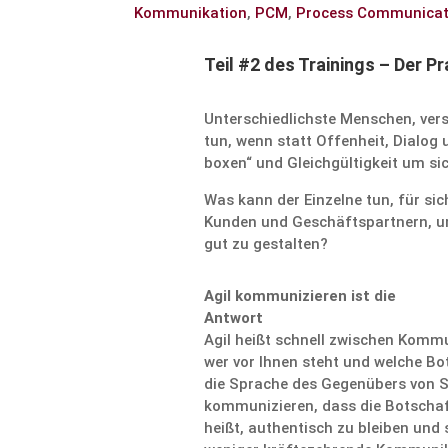
Kommunikation
,
PCM
,
Process Communicat
Teil #2 des Trainings – Der Pr
Unter­schied­lichste Menschen, ver
tun, wenn statt Offen­heit, Dialog
boxen“ und Gleich­gül­tig­keit um si
Was kann der Einzelne tun, für sic
Kunden und Geschäfts­partnern, um
gut zu gestalten?
Agil kommu­ni­zieren ist die
Antwort
Agil heißt schnell zwischen Kommu­n
wer vor Ihnen steht und welche Bot
die Sprache des Gegen­übers von 
kommu­ni­zieren, dass die Botschaf
heißt, authen­tisch zu bleiben und 