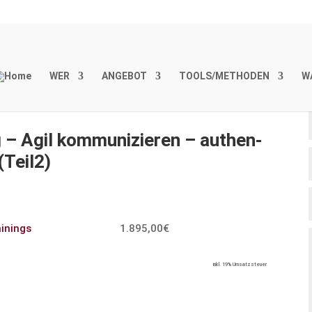
WER
ANGEBOT
TOOLS/METHODEN
W
– Agil kommu­ni­zieren – authen­
(Teil2)
ainings
1.895,00€
inkl. 19% Umsatzsteuer