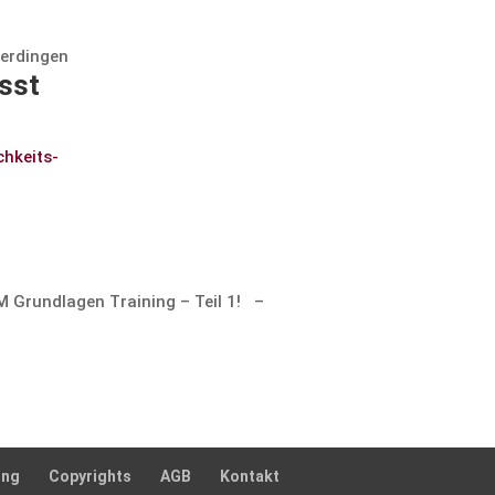
terdingen
asst
h­keits­
 Grund­lagen Training – Teil 1! –
ung
Copyrights
AGB
Kontakt