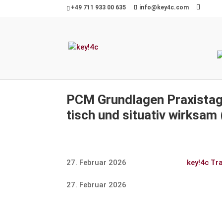
+49 711 933 00 635
info@key4c.com
PCM Grund­lagen Praxistag 
tisch und situativ wirksam 
27. Februar 2026
key!4c Tr
27. Februar 2026