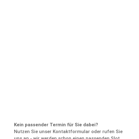
Zurück zum
Buchungskalender
Kein passender Termin für Sie dabei?
Nutzen Sie unser Kontaktformular oder rufen Sie
uns an - wir werden schon einen passenden Slot