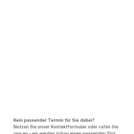
Zurück zum
Buchungskalender
Kein passender Termin für Sie dabei?
Nutzen Sie unser Kontaktformular oder rufen Sie
uns an - wir werden schon einen passenden Slot