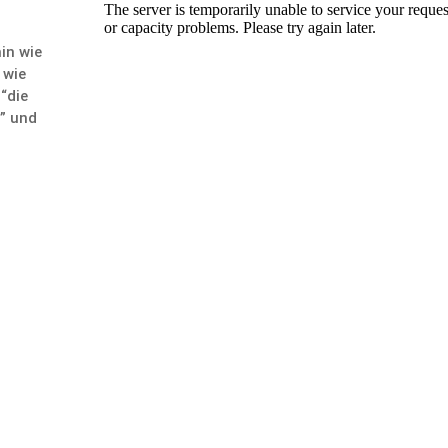
in wie
 wie
 “die
” und