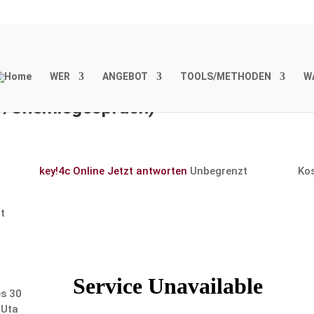
WER
ANGEBOT
TOOLS/METHODEN
W
-/Chemie­ge­spräch)
key!4c Online
Jetzt antworten
Unbegrenzt
Ko
t
es 30
 Uta