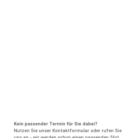
Zurück zum
Buchungskalender
Kein passender Termin für Sie dabei?
Nutzen Sie unser Kontaktformular oder rufen Sie
uns an - wir werden schon einen passenden Slot