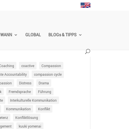
WANN
GLOBAL
BLOGs & TIPPS
Coaching
coactive
Compassion
e Accountability
compassion cycle
passion
Distress
Drama
k
Fremdsprache
Führung
te
Interkulturelle Kommunikation
Kommunikation
Konflikt
etenz
Konfliktlösung
agement
kuuki yomenai