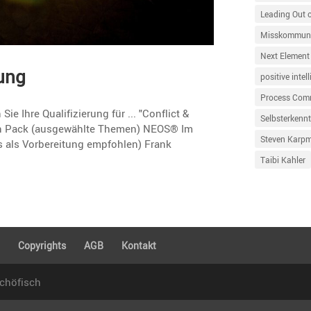
Leading Out 
Misskommuni
Next Element
rung
positive intel
Process Com
e Ihre Qualifizierung für ... "Conflict &
Selbsterkennt
ion Pack (ausgewählte Themen) NEOS® Im
Steven Karp
 als Vorbereitung empfohlen) Frank
Taibi Kahler
g
Copyrights
AGB
Kontakt
Schöfisch