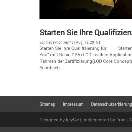
Starten Sie Ihre Qualifizie
von
Redaktion key!4c
|
Aug. 18, 2015
|
Starten Sie Ihre Qualifizierung für Starten Si
You" (mit Basic DRA) LOD Leaders Applicat
Rahmen der Zertifizierung(LOD Core Concepts
Schöfisch...
Sitemap
Impressum
Daten­schutz­er­klä­run
Designed by key!4c | Implemented by Frank 