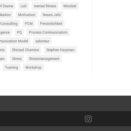
of Drama
LoD
mental fitness
Mindset
kation
Motivation
Neues Jahr
 Consulting
PCM
Persönlichkeit
ligence
PQ
Process Communication
munication Model
saboteur
nis
Shirzad Chamine
Stephen Karpman
man
Stress
Stressmanagement
Training
Workshop