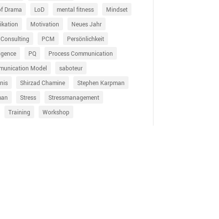
of Drama
LoD
mental fitness
Mindset
kation
Motivation
Neues Jahr
 Consulting
PCM
Persönlichkeit
ligence
PQ
Process Communication
munication Model
saboteur
nis
Shirzad Chamine
Stephen Karpman
man
Stress
Stressmanagement
Training
Workshop