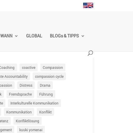
WANN
GLOBAL
BLOGs & TIPPS
Coaching
coactive
Compassion
e Accountability
compassion cycle
passion
Distress
Drama
k
Fremdsprache
Führung
te
Interkulturelle Kommunikation
Kommunikation
Konflikt
etenz
Konfliktlösung
agement
kuuki yomenai