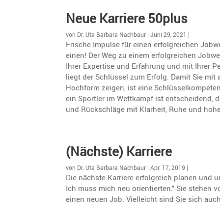
Neue Karriere 50plus
von
Dr. Uta Barbara Nachbaur
|
Juni 29, 2021
|
Frische Impulse für einen erfolg­rei­chen Jobw
einen! Der Weg zu einem erfolg­rei­chen Jobwe
Ihrer Exper­tise und Erfah­rung und mit Ihrer Per
liegt der Schlüssel zum Erfolg. Damit Sie mit
Hochform zeigen, ist eine Schlüs­sel­kom­pe­te
ein Sportler im Wettkampf ist entschei­dend, da
und Rückschläge mit Klarheit, Ruhe und hohe
(Nächste) Karriere
von
Dr. Uta Barbara Nachbaur
|
Apr. 17, 2019
|
Die nächste Karriere erfolgreich planen und
Ich muss mich neu orientierten." Sie stehen v
einen neuen Job. Vielleicht sind Sie sich auch 