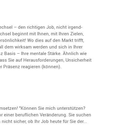
echsel – den richtigen Job, nicht irgend­
chsel beginnt mit Ihnen, mit Ihren Zielen,
sön­lich­keit! Wo dies auf den Markt trifft,
 all dem wirksam werden und sich in Ihrer
nz Basis – Ihre mentale Stärke. Ähnlich wie
ss Sie auf Heraus­for­de­rungen, Unsicher­heit
r Präsenz reagieren (können).
 umsetzen! "Können Sie mich unterstützen?
or einer beruflichen Veränderung. Sie suchen
nicht sicher, ob Ihr Job heute für Sie der...