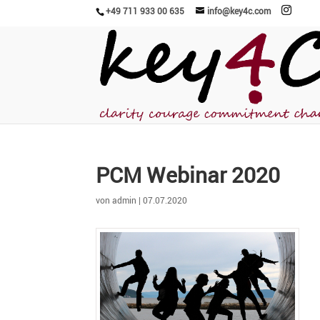
+49 711 933 00 635
info@key4c.com
PCM Webinar 2020
von
admin
|
07.07.2020