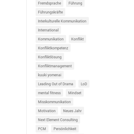
Fremdsprache
Führung
Führungskräfte
Interkulturelle Kommunikation
International
Kommunikation
Konflikt
Konfliktkompetenz
Konfliktlösung
Konfliktmanagement
kuuki yomenai
Leading Out of Drama
LoD
mental fitness
Mindset
Misskommunikation
Motivation
Neues Jahr
Next Element Consulting
PCM
Persönlichkeit