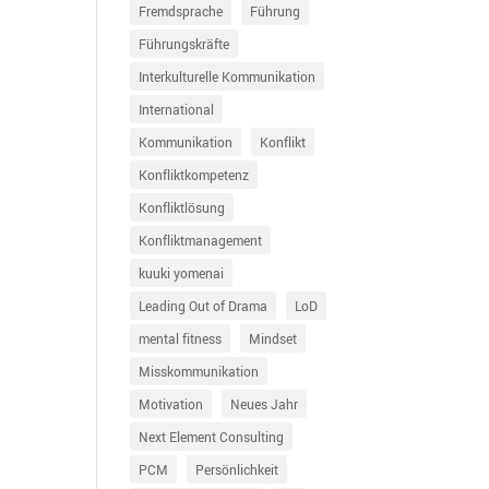
Fremdsprache
Führung
Führungskräfte
Interkulturelle Kommunikation
International
Kommunikation
Konflikt
Konfliktkompetenz
Konfliktlösung
Konfliktmanagement
kuuki yomenai
Leading Out of Drama
LoD
mental fitness
Mindset
Misskommunikation
Motivation
Neues Jahr
Next Element Consulting
PCM
Persönlichkeit