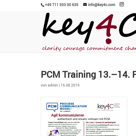
+49 711 933 00 635
info@key4c.com
PCM Training 13.–14. 
von
admin
|
16.08.2019