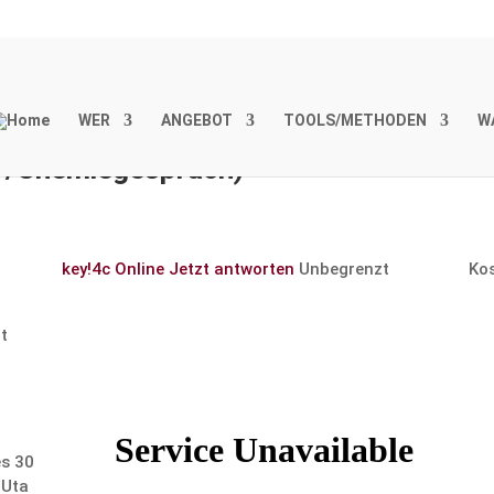
WER
ANGEBOT
TOOLS/METHODEN
W
-/Chemie­ge­spräch)
key!4c Online
Jetzt antworten
Unbegrenzt
Ko
t
es 30
 Uta