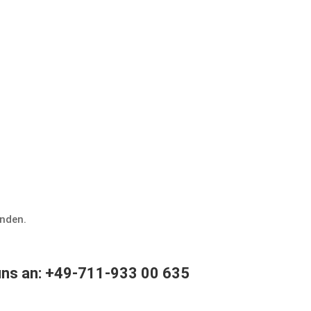
alender
inden.
 uns an: +49-711-933 00 635