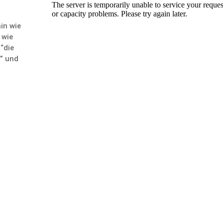
in wie
 wie
 “die
” und