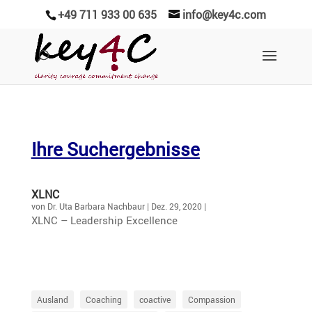
+49 711 933 00 635
info@key4c.com
Ihre Suchergebnisse
XLNC
von
Dr. Uta Barbara Nachbaur
|
Dez. 29, 2020
|
XLNC – Leader­ship Excellence
Ausland
Coaching
coactive
Compassion