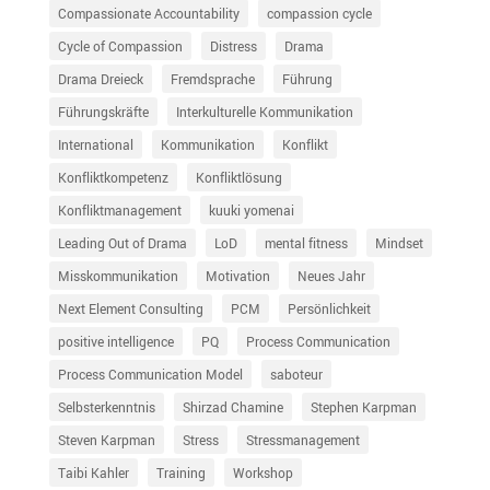
Compassionate Accountability
compassion cycle
Cycle of Compassion
Distress
Drama
Drama Dreieck
Fremdsprache
Führung
Führungskräfte
Interkulturelle Kommunikation
International
Kommunikation
Konflikt
Konfliktkompetenz
Konfliktlösung
Konfliktmanagement
kuuki yomenai
Leading Out of Drama
LoD
mental fitness
Mindset
Misskommunikation
Motivation
Neues Jahr
Next Element Consulting
PCM
Persönlichkeit
positive intelligence
PQ
Process Communication
Process Communication Model
saboteur
Selbsterkenntnis
Shirzad Chamine
Stephen Karpman
Steven Karpman
Stress
Stressmanagement
Taibi Kahler
Training
Workshop