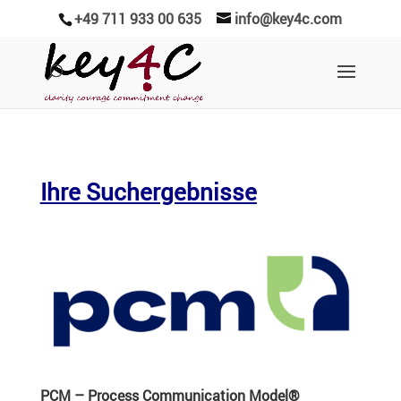
+49 711 933 00 635
info@key4c.com
Ihre Suchergebnisse
PCM – Process Commu­ni­ca­tion Model®