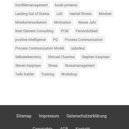
Konfliktmanagement
kuuki yomenai
Leading Out of Drama
LoD
mental fitness
Mindset
Misskommunikation
Motivation
Neues Jahr
Next Element Consulting
PCM
Persönlichkeit
positive intelligence
PQ
Process Communication
Process Communication Model
saboteur
Selbsterkenntnis
Shirzad Chamine
Stephen Karpman
Steven Karpman
Stress
Stressmanagement
Taibi Kahler
Training
Workshop
Sitemap
Impressum
Daten­schutz­er­klä­rung
Copyrights
AGB
Kontakt