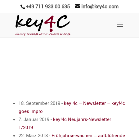
+49 711 933 00 635
info@key4c.com
Newsletter Archiv
18. September 2019
-
key!4c – Newsletter – key!4c
goes Impro
7. Januar 2019
-
key!4c Neujahrs-Newsletter
1/2019
22. März 2018
-
Frühjahrs­er­wa­chen … aufblü­hende